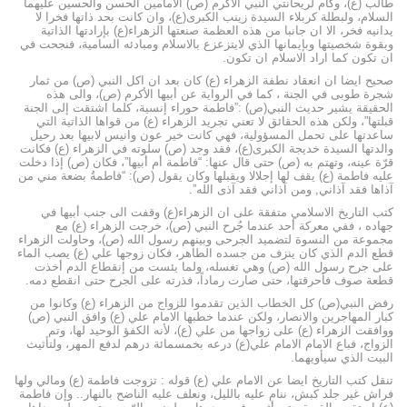
طالب (ع)، وكأم لريحانتي النبي الاكرم (ص) الامامين الحسن والحسين عليهما
السلام، ولبطلة كربلاء السيدة زينب الكبرى(ع)، وان كانت بحد ذاتها فخرا لا
يدانيه فخر، الا ان جانبا من هذه العظمة صنعتها الزهراء(ع) بإرادتها الذاتية
وبقوة شخصيتها وبإيمانها الذي لايتزعزع بالاسلام ومبادئه السامية، فنجحت في
ان تكون كما اراد الاسلام ان تكون.
صحيح ايضا ان انعقاد نطفة الزهراء (ع) کان بعد ان اكل النبي (ص) من ثمار
شجرة طوبى في الجنة ، كما في الرواية عن أبيها الأكرم (ص)، والى هذه
الحقيقة يشير حديث النبي(ص) :”فاطمة حوراء إنسية، كلما اشتقت إلى الجنة
قبلتها”، ولكن هذه الحقائق لا تعني تجريد الزهراء (ع) من قواها الذاتية التي
ساعدتها على تحمل المسؤولية، فهي كانت خير عون وانيس لابيها بعد رحيل
والدتها السيدة خديجة الکبرى(ع)، فقد وجد (ص) سلوته في الزهراء (ع) فكانت
قرّة عينه، وتهتم به (ص) حتى قال عنها: “فاطمة أم أبيها”، فكان (ص) إذا دخلت
عليه فاطمة (ع) يقف لها إجلالا ویقبلها وکان يقول (ص): “فاطمةُ بضعة مني من
آذاها فقد آذاني, ومن آذاني فقد آذى الله”.
کتب التاريخ الاسلامي متفقة على ان الزهراء(ع) وقفت الى جنب أبيها في
جهاده ، ففي معركة أحد عندما جُرح النبي (ص)، خرجت الزهراء (ع) مع
مجموعة من النسوة لتضميد الجرحى وبینهم رسول الله (ص)، وحاولت الزهراء
قطع الدم الذي كان ينزف من جسده الطاهر، فكان زوجها علي (ع) يصب الماء
على جرح رسول الله (ص) وهي تغسله، ولما يئست من إنقطاع الدم أخذت
قطعة صوف فأحرقتها، حتى صارت رماداً، فذرته على الجرح حتى انقطع دمه.
رفض النبي(ص) كل الخطاب الذين تقدموا للزواج من الزهراء (ع) وكانوا من
كبار المهاجرين والانصار، ولكن عندما خطبها الامام علي (ع) وافق النبي (ص)
ووافقت الزهراء (ع) على زواجها من علي (ع)، لأنه الكفؤ الوحيد لها، وتم
الزواج، فباع الامام الامام علي(ع) درعه بخمسمائة درهم لدفع المهر، ولتأثيث
البيت الذي سيأويهما.
تنقل كتب التاريخ ايضا عن الامام علي (ع) قوله : تزوجت فاطمة (ع) ومالي ولها
فراش غير جلد كبش، ننام عليه بالليل، ونعلف عليه الناضح بالنهار.. وإن فاطمة