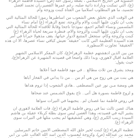
النسوية في التاريخ الاسلامي ، بضعة رسول الله (ص) السيدة فاطمة الزهراء
(ع)، التي تمكنت وبارادة ذاتية صلبه، رغم عمرها القصير، ان تجسد افضل
تجسيد، ما هو المطلوب اسلاميا من الفتاة كبنت وزوجة وأُم.
في الوقت الذي تختلق بعض الشعوب من اساطيرها رموزا للحالة المثالية التي
يجب ان تكون عليها البنت والام والزوجة، تضع الزهراء (ع) امام نساء
الملسمين ونساء العالم اجمع، نموذجا ناجحا وقابلا للاقتداء للحالة المثالية التي
يجب ان تكون عليها البنت والزوجة والام، فنظرة سريعة لحياة الزهراء (ع)
كبنت وكزوجة وكأم، ستجعل المتتبع لادوار حياتها، يقف مذهولا حيرانا في أمر
هذه السيدة العظيمة التي كانت “حقيقة” تعيش كباقي نساء عصرها، الا ان هذه
“الحقيقة” تجاوزت الاسطورة.
من بين الذين ادهشتهم عظمة الزهراء(ع)، كان المفكر الاسلامي الشهير
العلامة اقبال لاهوري، وبدا ذلك واضحا في قصيدته الشهيرة عن الزهراء(ع)،
حيث يقول:
ومجد يشرق من ثلاث مطالع .. في مهد فاطمة فما أعلاها
هي بنت من هي زوج من هي أم من .. من ذا يداني في الفخار أباها
هي ومضة مـن نور عين المصطفى ..هادي الشعوب إذا تروم هداها
و لزوج فاطمة بسورة هل أتى.. تاج يفوق الشـمس عند ضحاها
في روض فاطمة نما غصنان لم.. ينجبهما في النيرات سواها
هناك غصن ثالث نما في روض فاطمة الزهراء (ع)، فات العلامة لاهوري ان
يشير اليه في قصيدته، وهذا الغصن ليس سوى بطلة كربلاء عقيلة بن هاشم
السيدة زينب الكبرى (ع)، وهي كشقيقيها لم ينجب مثلها في النيرات سوى
الزهراء (ع).
عظمة الزهراء (ع) كبنت لخير خلق الله المصطفى الامين خاتم المرسلين
محمد بن عبدالله (ص)، وكزوجة ليعسوب الدين اسد الله الغالب على بن ابي