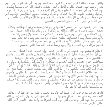
واللهِ أصبحتُ عائفةً لدُنياكم، قالِيَةً لرجالكم، لفظتُهم بعد أن عَجمْتُهم، وشِنئتهم
بعد أن سَبَرتهم، فقبحاً لفُلول الحدّ، وخَوَر القناة، وخَطَل الرأي، وبئسما قدّمَت
لهم أنفسُهم أن سَخِط اللهُ عليهم وفي العذاب هم خالدون؛ لا جرم قد قلّدتهم
رِبْقَتها، وشنّت عليهم غارتها، فجَدْعاً وعَقْراً، وسُحْقاً للقوم الظالمين، وَيْحَهم أين
زحزحوها عن رَوَاسي الرّسالة، وقواعدِ النبوّة، ومَهبِط الرُّوح الأمين، والطبين
بأمر الدّنيا والدّين، ألا ذلك هو الخسران المبين.
وما الّذي نَقَموا من أبي حسن؟ نَقَموا واللهِ نكيرَ سيفه، وشِدّة وَطْأته، ونَكالَ
وَقْعته، وتنمّره في ذات الله، وتالله لو تكافُّوا عن زِمام نبذَه إليه رسول الله
(ص) لاعتَلَقه، ولسار إليهم سيراً سُجُحاً، لا تكلم حشاشته، ولا يتعتع راكبه،
ولأوردهم مَنهلاً نَميراً فضفاضاً يطفح ضفّتاه، ولأصدرهم بِطاناً قد تحيّر بهم
الرأي، غير متحلّ بطائل، إلاّ بغَمْر الناهل، وردعه سورة الساغبِ، ولفتحتْ
عليهم بركات من السّماء والأرض، وسيأخذهم الله بما كانوا يكسبون.
ألا هلمّ فاستمع وما عشت أراك الدهر عجبه، وإن تعجب فقد أعجبك الحادث،
إلى أيّ لجأ استندوا، وبأيّ عُروة تمسّكوا! لبئسَ المَولى ولبئس العَشِير، ولبئس
للظالمين بدلاً! استبدلوا والله الذُّنَابَى بالقَوادم، والعَجُز بالكاهل؛ فرغماً
لمعاطس قومٍ يَحسَبون أنّهم يُحسِنون صُنْعاً: «ألا إنَّهُمْ هُمُ المُفْسِدُونَ وَلَكِنْ لا
يَشْعُرُونَ »، وَيْحهم! « أفَمَنْ يَهْدِي إلَى الحَقِّ أحَقُّ أنْ يُتَّبَعَ أمَّنْ لا يَهِدِّي إلاّ أنْ
يُهْدَى فَمَا لَكُمْ كَيْفَ تَحْكُمُونَ »! أما لَعَمر الله لقد لقِحت فنظِرة ريْثما تنتَج، ثمّ
احتلبوها طِلاعَ العَقْب دَماً عَبيطاً وذُعافاً مُمقِراً هنالك يَخسَر المُبطِلون، ويَعرِف
التالون غِبَّ ما أسّس الأوّلون، ثمّ طِيبوا عن أنفسكم نفساً، واطمئنّوا للفتنة
جأشاً، وأبشِروا بسيفٍ صارم، وهرْج شامل، واستبدادٍ من الظالمين يَدَعُ فيئكم
زهيداً، وجمعَكم حَصِيداً؛ فيا حسرةً عليكم، وأنَّى لكم وقد عُمَّيتْ عليكم
أنلزمكموها وأنتم لها كارهون!.
كانت تعرف مدى حب ابن عمها لها فكانت تخشى عليه من فراقها له ، لذلك
كانت تصبره على هذا الفراق بقولها : يا أبا الحسن، ان رسول الله (صلى الله
عليه واله) عهد الي وحدثني أني أول أهله لحوقا به ولابد منه، فاصبر لأمر الله
تعالى وارض بقضائه.