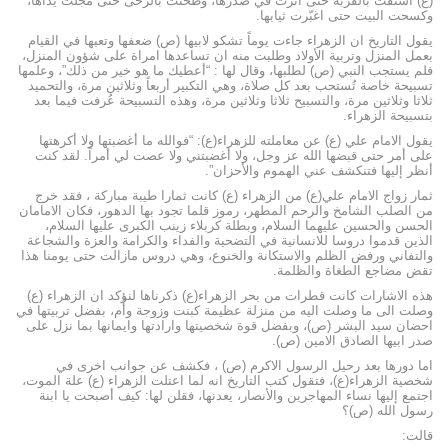
(ع) استقت بالقربة حتى أثرت في صدرها، وطحنت بالرّحى حتى مجلت يداها،
وكسحت البيت حتى اغبّرت ثيابها.
يقول التاريخ ان الزهراء جاءت يوماً تشكو لابيها (ص) ضعفها وتعبها في القيام
بعمل المنزل وتربية الأولاد وطلبت منه ان تساعدها امراة على شؤون المنزل،
فلم يستجب النبي (ص) لطلبها، وقال لها : “أعطيك ما هو خير من ذلك”، وعلمها
تسبيحة خاصة تُستحب بعد كل صلاة، وهي التكبير أربعاً وثلاثين مرة، والتحميد
ثلاثا وثلاثين مرة، والتسبيح ثلاثا وثلاثين مرة، وهذه التسبيحة عُرفت فيما بعد
بتسبيحة الزهراء.
يقول الامام علي (ع) عن معاملته للزهراء(ع): “فوالله ما أغضبتها ولا أكرهتها
على أمر حتى قبضها الله عز وجل، ولا أغضبتني ولا عصت لي أمراً. لقد كنت
أنظر إليها فتنكشف عني الهموم والأحزان”.
ثمار زواج الامام علي(ع) من الزهراء (ع) كانت ثمارا طيبة مباركة ، فقد خرج
من الصلب الشامخ والرحم المطهر، رموز قلما تجود بها الدهور، فكان الامامان
الحسن والحسين عليهما السلام، وبطلة كربلاء زينب الكبرى عليها السلام،
الذين قدموا دروسا للانسانية في التضحية والفداء والكرامة والعزة والشجاعة
والتفاني ورفض الظلم والاستكانة والخنوع، وهي دروس مازالت حتى يومنا هذا
تقض مضاجع الطغاة والظلمة.
هذه الاشارات كانت قطرات من بحر الزهراء(ع) ذكرناها لنؤكد ان الزهراء (ع)
وصلت الى ما وصلت اليه من منزلة عظيمة كبنت وزوجة وأُم، بفضل تربيتها في
احضان سيد البشر (ص)، وبفضل قوة شخصيتها وارادتها وايمانها بما نزل على
صدر ابيها الصادق الامين (ص).
اما دورها بعد رحيل الرسول الاكرم (ص) ، فكشف عن جوانب اخرى في
شخصية الزهراء(ع)، فتقول كتب التاريخ انه لما اعتلت الزهراء (ع) علة الموت،
اجتمع إليها نساء المهاجرين والأنصار، يعدنها، فقلن لها: كيف أصبحت يا ابنة
رسول الله (ص)؟
قالت: