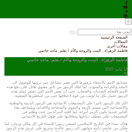
×
الصفحة الرئيسية
المقالات
مقالات أخرى
فاطمة الزهراء.. البنت والزوجة والأم / بقلم: ماجد حاتمي
فاطمة الزهراء.. البنت والزوجة والأم / بقلم: ماجد حاتمي
12 مايو، 2023
49
تتسابق الامم بالاحتفاء برموزها التي تعتبر مشاعل تنير دروبها للوصول الى
المجد والكرامة والسؤدد، لما لتلك الرموز من تاثير معنوي هائل على دفع هذه
الامم لاقتحام التحديات والصعاب، حتى ان بعض الامم التي تفتقر لمثل هذه
الرموز تعمل بكل ما اوتيت من قوة لاختلاقها حتى من اساطيرها الشعبية.
اكثر تلك الرموز تاثيرا على المجتمعات الانسانية هي الرموز الدينية والوطنية
والاجتماعية التي تتسم بالزهد والتقوى والشجاعة والاقدام، ويتضاعف هذا
التاثير عندما يكون الرمز أمراة، لما لاقته المرأة من عنت وظلم في
المجتمعات على مختلف دياناتها وثقافاتها على طول التاريخ الانساني.
هناك نساء في التاريخ الاسلامي، اصبحن رموزا للنساء في كل مكان وزمان، لما
ملكن من عناصر ذاتية حولتهن الى رموز خالدة، وتتربع على عرش هذه الرموز