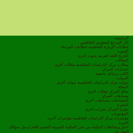
الرئيسية
أثار المرجع اليعقوبي الفاطمي
خطابات الزيارة الفاطمية
خطابات المرحلة
البحوث
التاريخ
اللغة العربية
بحوث أخرى
المقالات
مقالات مركز الدراسات الفاطمية
مقالات أخرى
اصدارات المركز
الكتب
رسائل جامعية
الندوات
ندوات مركز الدراسات الفاطمية
ندوات أخرى
المجلة
مجلة المركز
مجلات اخرى
مسابقات المركز
المسابقات
مسابقات أخرى
النشرة
نشرة المركز
نشرات اخرى
المؤتمرات
مؤتمرات مركز الدراسات الفاطمية
مؤتمرات أخرى
المزيد
اخبار ونشاطات
المكتبة
من نحن
المكتبة الصوتية
القسم العام
ارسل سؤالك
اتصل بنا