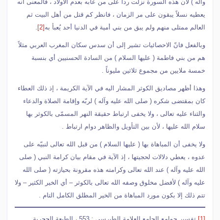
وآله ) لأن هذه السورة نزلت رداً على من عابه بعدم الأولاد ، فالمعنى أنه
يعطيه نسلاً يبقون على مر الزمان ، فانظر كم قتل من أهل البيت ثم
العالم ممتلى منهم ولم يبق من بني أمية في الدنيا أحد يُعبأ به
[2]
.
وبالفعل فانّ الاحصائيات تشير إلى أن سدس سكان المغرب العربي مثلاً
هم من بني فاطمة ( عليها السلام ) من السادة الحسنيين أي بنسبة
خمسة ملايين من مجموع ثلاثين مليوناً .
وهذا أظهر مصاديق الكوثر المشار اليه في الآية الكريمة ، إذ ذلك العطاء
كان بمقتضى شكره ( صلى الله عليه وآله ) لربّه وإقامة الصلاة والدعاء
والثناء عليه تعالى ، ولا يخفى ارتباط حقيقة النهر المسمّى بالكوثر بها
سلام الله عليها ، لأن بين التأويل والظاهر دوام ارتباط .
ولا يخفى أن المباهاة بها ( عليها السلام ) من قبل الله تعالى لنبيّه على
عدوه ، يعطي دلالات لحجيتها ، إذ الآية في مقام بيان كرامة النبي ( صلى
الله عليه وآله ) عند الله تعالى وكرامته هذه مقرونة بحيازته ( صلى الله
عليه وآله ) لأفضل مخلوق وصفه الله تعالى بالكوثر – أي الخير الكثير – ولا
تتم ذلك إلا بكون مورد المباهاة من الخير المطلق الكامل التام .
[1]
تفسير جوامع الجامع للعلامة الطبرسي : 553 ، الطبعة الحجرية .