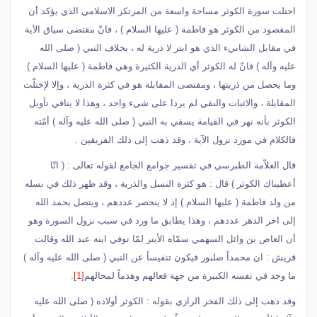
احتلت سورة الكوثر مساحة واسعة من المرتكز الاسلامي الذي يؤكد أن
المقصود من الكوثر هو فاطمة ( عليها السلام ) ، فانّ مقتضى سياق الآية
في مقابل الشانيء الذي هو ابتر لا ذرية له ، بخلاف النبي ( صلى الله
عليه وآله ) فانّ له الكوثر أي الذرية الكثيرة وهي فاطمة ( عليها السلام )
وما يحصل من ذريتها ، ومقتضى المقابلة هو في كثرة الذرية ، وإلا لإختلّت
المقابلة ، والاثبات والنفي لم يردا على شيء واحد ، وهذا لا ينافي تأويل
الكوثر بأنه نهر في القيامة يسقي به النبي ( صلى الله عليه وآله ) أمّته
فالكلام في مورد نزول الآية ، وقد ذهب إلى ذلك الفريقين .
قال العلاّمة الطبرسي في تفسير جوامع الجامع لقوله تعالى : ( انّا
أعطيناك الكوثر ) قال : هو كثرة النسل والذرية ، وقد ظهر ذلك في نسله
من ولد فاطمة ( عليها السلام ) إذ لا ينحصر عددهم ، ويتصل بحمد الله
إلى اخر الدهر عددهم ، وهذا يطابق ما ورد في سبب نزول السورة وهو
أن العاص بن وائل السهمي سمّاه الأبتر لمّا توفي ابنه عبد الله وقالت
قريش : ان محمداً صلبور فيكون تنفيساً عن النبي ( صلى الله عليه وآله )
ما وجد في نفسه الكبيرة من جهة فعالهم وهدماً لمحالهم
[1]
.
وقد ذهب إلى ذلك الفخر الرازي بقوله : الكوثر أولاده ( صلى الله عليه