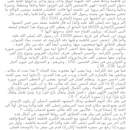
إن فاطمة وأباها صلى الله عليهما جوهرٌ واحد، ونورٌ واحد، ودخولها الجنة يعني
دخول النبي الجنة ! فهي كالشخص الأول في الوجود خلقاً وخلقاً ومنطقاً، وسيرةً
وعلماً وعملاً! ألم يرووا عن عائشة أنها قالت: (فأقبلت فاطمة تمشي، لاوالله ما
تخفى مشيتها من مشية رسول الله (صلى الله عليه وآله) فلما رآها رحب قال
مرحباً بابنتي ثم أجلسها عن يمينه) (البخاري:7/141 ) (5)
ألم يرووا عنه (صلى الله عليه وآله) أنه قال:فاطمة بضعة مني فمن أغضبها
أغضبني!(البخاري:4/210) فما المانع أن يعطي الله ورسوله هذا المقام لبضعة
النبي المباركة ، ويكون افتتاح جنة الخلد بدخولها اليها ؟!
وروى ابن عساكر في تاريخ دمشق:13/334 ،أن رسول الله (صلى الله عليه
وآله) قال: (تحشر ابنتي فاطمة وعليها حلة الكرامة، قد عجنت بماء الحيوان،
فينظر الخلائق إليها فيتعجبون منها، وتكسى أيضاً ألف حلة من حلل الجنة ،
مكتوب على كل حلة منها بخط أخضر: أدخلوا ابنة نبيي الجنة على أحسن صورة
، وأحسن الكرامة ، وأحسن المنظر، فتزف كماتزف العروس وتتوج بتاج العز،
ويكون معها سبعون ألف جارية).ورواه الطبري في دلائل الإمامة ص155 ،
و الخوارزمي في مقتل الحسين: 1/52 ، وغيرهم ، و الصدوق في عيون أخبار
الرضا :2/30 ـ 38 ).
فما هي حلة الكرامة ، وما معنى أنها معجونة بماء الحياة ؟! هذا بحث له مكانه ،
ونكتفي هنا بالإشارة الى كلمات وردت في هذا الحديث :(أدخلوا ابنة نبيي الجنة
على أحسن صورة.. ونظام العدل في الوجود يقضي أن لاتعطى أحسن صورة
لإنسان إلا إذا كان عمله أحسن عمل لله تعالى، فلا بد أن يكون في الكمال
العلمي أحسن العلماء ، وفي الكمال العملي أحسن المتخلقين بالفضائل، فإن
دقة القانون الإلهي تقول: ( فَمَنْ يَعْمَلْ مِثْقَالَ ذَرَّةٍ خَيْراً يَرَهُ. وَمَنْ يَعْمَلْ مِثْقَالَ
ذَرَّةٍ شَرّاً يَرَهُ ) ( سورة الزلزلة: 7- 8 )
في مثل ذلك اليوم العظيم، وذلك المشهد العظيم، لايمكن أن يكون الإنسان
الذي يضع قدمه مكان قدم سيد المرسلين (صلى الله عليه وآله) ويدخل أولاً الى
الجنة إلا إنساناً فريداً ، فالأمور عند الله تعالى تخضع لحساب وكتاب !!
لا بد من التفكير في مثل هذه الحقائق التي رواها الجميع ، في أمثال هذه
الأحاديث وذلك السلوك النبوي مع الصديقة الكبرى فاطمة (عليها السلام)فقد
كان آخر من يودعه النبي (صلى الله عليه وآله) في المدينة فاطمة ، وأول من
يزوره إذا رجع من سفره فاطمة! (كان إذا قدم من سفر بدأ بالمسجد فصلى