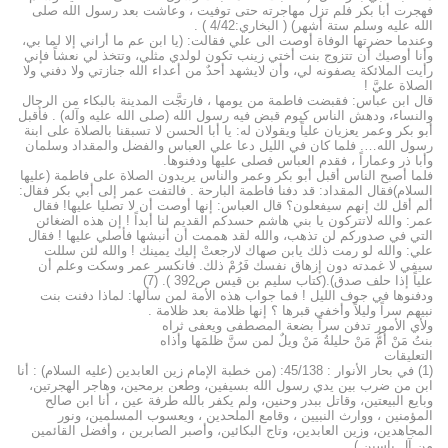
فهجرت أبا بكر فلم تزل مهاجرته حتى توفيت ، وعاشت بعد رسول الله صلى
الله عليه وسلم ستة أشهر) ( البخاري:4/42 ) .
وعندما حضرتها الوفاة أوصت الى علي فقالت: (يا ابن عم ما أراني إلا لما بي،
وأنا أوصيك أن تتزوج بنت أختي زينب تكون لولدي مثلي، وتتخذ لي نعشاً فإني
رأيت الملائكة يصفونه لي، وأن لايشهد أحدٌ من أعداء الله جنازتي ولا دفني ولا
الصلاة عليَّ !
قال ابن عباس: فقبضت فاطمة من يومها ، فارتجَّت المدينة بالبكاء من الرجال
والنساء، ودهش الناس كيوم قبض فيه رسول الله (صلى الله عليه وآله) . فأقبل
أبو بكر وعمر يعزيان علياً ويقولان له: يا أبا الحسن لا تسبقنا بالصلاة على ابنة
رسول الله…. فلما كان في الليل دعا علي العباس والفضل والمقداد وسلمان
وأبا ذر وعماراً ، فقدم العباس فصلى عليها ودفنوها.
فلما أصبح الناس أقبل أبو بكر وعمر والناس يريدون الصلاة على فاطمة (عليها
السلام)فقال المقداد: قد دفنا فاطمة البارحة . فالتفت عمر إلى أبي بكر فقال:
ألم أقل لك إنهم سيفعلون؟ قال العباس: إنها أوصت أن لا تصليا عليها! فقال
عمر: والله لاتتركون يا بني هاشم حسدكم القديم لنا أبداً ! إن هذه الضغائن
التي في صدوركم لن تذهب، والله لقد هممت أن أنبشها فأصلي عليها ! فقال
علي: والله لو رمت ذلك يابن صهاك لارجعتْ إليك يمينك ! والله لئن سللت
سيفي لا غمدته دون إزهاق نفسك فَرُمْ ذلك. فانكسر عمر وسكت وعلم أن
علياً إذا حلف صدق).(كتاب سليم بن قيس ص392 ). (7)
ودفنوها في جوف الليل ! فما جواب هذه الأمة لمن سألها: لماذا دفنت بنت
نبيهم سراً وليلاً وأخفي قبرها ؟ إنها ظلامة بعد ظلامة .
ولأي الأمور تدفن سراً بضعة المصطفى ويعفى ثراه
بنتُ مَنْ أمُّ مَنْ حليلةُ مَنْ ويلٌ لمن سنَّ ظلمَها وأذاه
التعليقات
(1) في بحار الأنوار : 45/138: (من خطبة الإمام زين العابدين (عليه السلام) : أنا
ابن من ضرب بين يدي رسول الله بسيفين، وطعن برمحين، وهاجر الهجرتين،
وبايع البيعتين، وقاتل ببدر وحنين، ولم يكفر بالله طرفة عين ، أنا ابن صالح
المؤمنين ، ووارث النبيين ، وقامع الملحدين ، ويعسوب المسلمين، ونور
المجاهدين، وزين العابدين، وتاج البكائين، وأصبر الصابرين ، وأفضل القائمين
من آل ياسين ).