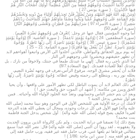
(وَالَّذِينَ كَسَبُوا السَّيِّئَاتِ جَزَاءُ سَيِّئَةٍ بِمِثْلِهَا وَتَرْهَقُهُمْ ذِلَّةٌ مَا لَهُمْ مِنَ اللهِ مِنْ
عَاصِمٍ كَأَنَّمَا أُغْشِيَتْ وُجُوهُهُمْ قِطَعاً مِنَ اللَّيْلِ مُظْلِماً! أُولَئِكَ أَصْحَابُ النَّارِ هُمْ
فِيهَا خَالِدُونَ) . ( سورة يونس:27 )
(وَمَنْ يَهْدِ اللهُ فَهُوَ الْمُهْتَدِ وَمَنْ يُضْلِلْ فَلَنْ تَجِدَ لَهُمْ أَوْلِيَاءَ مِنْ دُونِهِ وَنَحْشُرُهُمْ
يَوْمَ الْقِيَامَةِ عَلَى وُجُوهِهِمْ عُمْياً وَبُكْماً وَصُمّاً مَأْوَاهُمْ جَهَنَّمُ كُلَّمَاخَبَتْ زِدْنَاهُمْ
سَعِيراً). ( سورة الاسراء:97 ) سَرَابِيلُهُمْ مِنْ قَطِرَانٍ وَتَغْشَى وُجُوهَهُمُ النَّارُ)
(سورة ابراهيم:50)
أما وجوه المؤمنين فقال عنها عز وجل: )تَعْرِفُ فِي وُجُوهِهِمْ نَضْرَةَ النَّعِيمِ) .
(سورة المطففين: 24 ) (وُجُوهٌ يَوْمَئِذٍ نَاعِمَةٌ) . ( سورة الغاشية: 8) (وُجُوهٌ يَوْمَئِذٍ
مُسْفِرَةٌ). ( سورة عبس: 38 ) (وُجُوهٌ يَوْمَئِذٍ نَاضِرَةٌ. إِلَى رَبِّهَا نَاظِرَةٌ. وَوُجُوهٌ
يَوْمَئِذٍ بَاسِرَةٌ. تَظُنُّ أَنْ يُفْعَلَ بِهَا فَاقِرَةٌ) ( سورة القيامة: 21 – 25 )
إنه يوم بروز الحقائق والبواطن، فالذين أخلدوا الى الأرض واتبعوا أهواءهم لابد
أن تظهر حقيقتهم ويحشروا على وجوههم الى النار .
أما الذي ناجى ربه فقال: إلهي ما عبدتك طمعاً في جنتك، ولاخوفاً من نارك ، بل
وجدتك أهلاً للعبادة فعبدتك. (نهج السعادة:8/7)
فلابد أن يُحشر مشرقَ الوجه، مرفوعَ الرأس،تعرف في وجهه نُضْرة النعيم،
يجلله نور ربه ، ويتطلع الى رحمته وفيض عطائه: وُجُوهٌ يَوْمَئِذٍ نَاضِرَةٌ. إِلَى رَبِّهَا
نَاظِرَةٌ .
في ذلك العالم لابد أن يموت الباطل لكي تظهر الأمور على واقعها ، وأن يحيا
الحق ويبرز من مكامنه: ( أشهد أن الموت حق والبعث حق ! )
وبعد أن يتم حشر الناس وحسابهم، وتعدَّ جنة الخلود لأولياء الله وأحبائه.. فمن
هو أول شخص يدخل الجنة ؟
لاشك أن درجة الأولية هي للشخص الأول في الوجود وهو نبينا محمد (صلى الله
عليه وآله) فهو الأول في كل درجات وجوده، ومحال أن يعطي الله هذه الدرجة
لغيره! فكيف يصح قوله (صلى الله عليه وآله) : أول شخص يدخل الجنة فاطمة
بنت محمد؟
يصح ذلك إذا تعمقنا في دراية الحديث ، ولم نكن كالرواة الذين يروون الحديث
ولا يفقهونه ، لقد رووا أن النبي (صلى الله عليه وآله) قال: نضر الله عبداً سمع
مقالتي فوعاها ثم بلغها عني، فرب حامل فقه غير فقيه، ورب حامل فقه إلى
من هو أفقه منه. ( سنن ابن ماجة :1/86 ) !