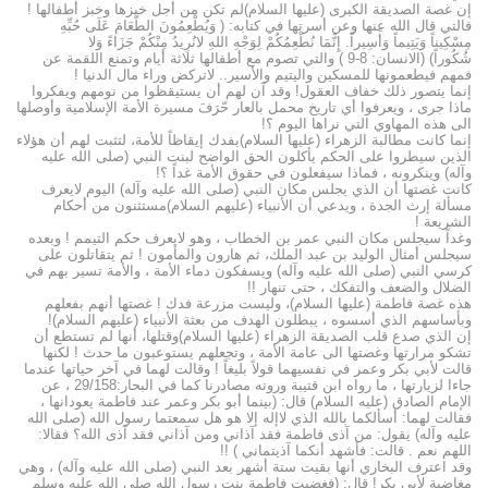
إن غصة الصديقة الكبرى (عليها السلام)لم تكن من أجل خبزها وخبز أطفالها !
فالتي قال الله عنها وعن أسرتها في كتابه: ( وَيُطْعِمُونَ الطَّعَامَ عَلَى حُبِّهِ
مِسْكِيناً وَيَتِيماً وَأَسِيراً. إِنَّمَا نُطْعِمُكُمْ لِوَجْهِ اللهِ لانُرِيدُ مِنْكُمْ جَزَاءً وَلا
شُكُوراً) (الانسان: 8-9 ) والتي تصوم مع أطفالها ثلاثة أيام وتمنع اللقمة عن
فمهم فيطعمونها للمسكين واليتيم والأسير.. لاتركض وراء مال الدنيا !
إنما يتصور ذلك خفاف العقول! وقد آن لهم أن يستيقظوا من نومهم ويفكروا
ماذا جرى ، ويعرفوا أي تاريخ محمل بالعار حّرَفَ مسيرة الأمة الإسلامية وأوصلها
الى هذه المهاوي التي نراها اليوم ؟!
إنما كانت مطالبة الزهراء (عليها السلام)بفدك إيقاظاً للأمة، لتثبت لهم أن هؤلاء
الذين سيطروا على الحكم يأكلون الحق الواضح لبنت النبي (صلى الله عليه
وآله) وينكرونه ، فماذا سيفعلون في حقوق الأمة غداً ؟!
كانت غصتها أن الذي يجلس مكان النبي (صلى الله عليه وآله) اليوم لايعرف
مسألة إرث الجدة ، ويدعي أن الأنبياء (عليهم السلام)مستثنون من أحكام
الشريعة !
وغداً سيجلس مكان النبي عمر بن الخطاب ، وهو لايعرف حكم التيمم ! وبعده
سيجلس أمثال الوليد بن عبد الملك، ثم هارون والمأمون ! ثم يتقاتلون على
كرسي النبي (صلى الله عليه وآله) ويسفكون دماء الأمة ، والأمة تسير بهم في
الضلال والضعف والتفكك ، حتى تنهار !!
هذه غصة فاطمة (عليها السلام)، وليست مزرعة فدك ! غصتها أنهم بفعلهم
وبأساسهم الذي أسسوه ، يبطلون الهدف من بعثة الأنبياء (عليهم السلام)!
إن الذي صدع قلب الصديقة الزهراء (عليها السلام)وقتلها، أنها لم تستطع أن
تشكو مرارتها وغصتها الى عامة الأمة ، وتجعلهم يستوعبون ما حدث ! لكنها
قالت لأبي بكر وعمر في نفسيهما قولاً بليغاً ! وقالت لهما في آخر حياتها عندما
جاءا لزيارتها ، ما رواه ابن قتيبة وروته مصادرنا كما في البحار:29/158 ، عن
الإمام الصادق (عليه السلام) قال: (بينما أبو بكر وعمر عند فاطمة يعودانها ،
فقالت لهما: أسألكما بالله الذي لاإله إلا هو هل سمعتما رسول الله (صلى الله
عليه وآله) يقول: من آذى فاطمة فقد آذاني ومن آذاني فقد آذى الله؟ فقالا:
اللهم نعم . قالت: فأشهد أنكما آذيتماني ) !!
وقد اعترف البخاري أنها بقيت ستة أشهر بعد النبي (صلى الله عليه وآله) ، وهي
مغاضبة لأبي بكر! قال: (فغضبت فاطمة بنت رسول الله صلى الله عليه وسلم