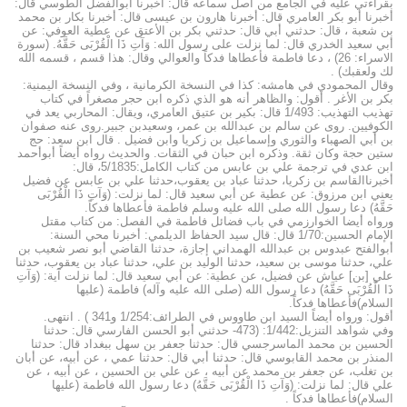
بقراءتي عليه في الجامع من أصل سماعه قال: أخبرنا أبوالفضل الطوسي قال:
أخبرنا أبو بكر العامري قال: أخبرنا هارون بن عيسى قال: أخبرنا بكار بن محمد
بن شعبة ، قال: حدثني أبي قال: حدثني بكر بن الأعتق عن عطية العوفي: عن
أبي سعيد الخدري قال: لما نزلت على رسول الله: وَآتِ ذَا الْقُرْبَى حَقَّهُ. (سورة
الاسراء: 26) ، دعا فاطمة فأعطاها فدكاً والعوالي وقال: هذا قسم ، قسمه الله
لك ولعقبك) .
وقال المحمودي في هامشه: كذا في النسخة الكرمانية ، وفي النسخة اليمنية:
بكر بن الأغر . أقول: والظاهر أنه هو الذي ذكره ابن حجر مصغراً في كتاب
تهذيب التهذيب: 1/493 قال: بكير بن عتيق العامري، ويقال: المحاربي يعد في
الكوفيين. روى عن سالم بن عبدالله بن عمر، وسعيدبن جبير.روى عنه صفوان
بن أبي الصهباء والثوري وإسماعيل بن زكريا وابن فضيل . قال ابن سعد: حج
ستين حجة وكان ثقة. وذكره ابن حبان في الثقات. والحديث رواه أيضاً أبوأحمد
ابن عدي في ترجمة علي بن عابس من كتاب الكامل:5/1835، قال:
أخبرناالقاسم بن زكريا، حدثنا عباد بن يعقوب،حدثنا علي بن عابس عن فضيل
يعني ابن مرزوق: عن عطية عن أبي سعيد قال: لما نزلت: (وَآتِ ذَا الْقُرْبَى
حَقَّهُ) دعا رسول الله صلى الله عليه وسلم فاطمة فأعطاها فدكاً.
ورواه أيضا الخوارزمي في باب فضائل فاطمة في الفصل: من كتاب مقتل
الإمام الحسين:1/70 قال: قال سيد الحفاظ الديلمي: أخبرنا محي السنة:
أبوالفتح عبدوس بن عبدالله الهمداني إجازة، حدثنا القاضي أبو نصر شعيب بن
علي، حدثنا موسى بن سعيد، حدثنا الوليد بن علي، حدثنا عباد بن يعقوب، حدثنا
علي [بن] عياش عن فضيل، عن عطية: عن أبي سعيد قال: لما نزلت آية: (وَآتِ
ذَا الْقُرْبَى حَقَّهُ) دعا رسول الله (صلى الله عليه وآله) فاطمة (عليها
السلام)فأعطاها فدكاً.
أقول: ورواه أيضاً السيد ابن طاووس في الطرائف:1/254 و341 ) . انتهى.
وفي شواهد التنزيل:1/442: (473- حدثني أبو الحسن الفارسي قال: حدثنا
الحسين بن محمد الماسرجسي قال: حدثنا جعفر بن سهل ببغداد قال: حدثنا
المنذر بن محمد القابوسي قال: حدثنا أبي قال: حدثنا عمي ، عن أبيه، عن أبان
بن تغلب، عن جعفر بن محمد عن أبيه ، عن علي بن الحسين ، عن أبيه ، عن
علي قال: لما نزلت: (وَآتِ ذَا الْقُرْبَى حَقَّهُ) دعا رسول الله فاطمة (عليها
السلام)فأعطاها فدكاً .