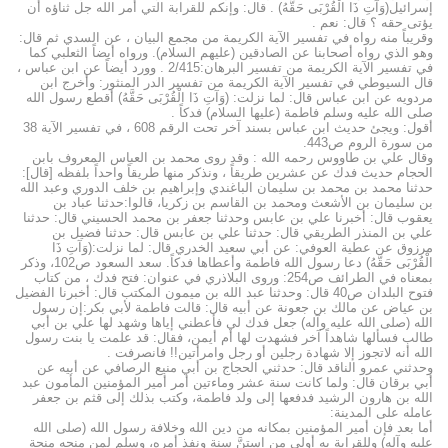
إسرائيل(وَآتِ ذَا الْقُرْبَى حَقَّهُ) . قال: وإنكم للقرابة التي أمر الله جل ثناؤه أن
يؤتى حقه ؟ قال: نعم .
وقريباً منه رواه في تفسير الآية الكريمة من مجمع البيان ، عن السدي ثم قال:
وهو الذي رواه أصحابنا عن الصادقين (عليهم السلام). ورواه أيضاً الثعلبي كما
في تفسير الآية الكريمة من تفسير البرهان:2/415 . وورد أيضاً عن ابن عباس ،
قال السيوطي في تفسير الآية الكريمة من تفسير الدر المنثور: وأخرج ابن
مردويه عن ابن عباس قال: لما نزلت: (وَآتِ ذَا الْقُرْبَى حَقَّهُ) أقطع رسول الله
صلى الله عليه وسلم فاطمة (عليها السلام) فدكاً .
أقول: ويجئ حديث ابن عباس بسند آخر تحت الرقم 608 ، في تفسير الآية 38
من سورة الروم ص443.
وقال علي بن طاووس رحمه الله : وقد روى محمد بن العباس المعروف بابن
الحجام حديث فدك عن عشرين طريقاً ، ونذكر منها طريقاً واحداً بلفظه [قال]:
حدثنا محمد بن محمد بن سليمان الباغندي وإبراهيم بن خلف الدوري وعبد الله
بن سليمان بن الأشعث ومحمد بن القاسم بن زكريا، قالوا:حدثنا عباد بن
يعقوب قال: أخبرنا علي بن عابس وحدثنا جعفر بن محمد الحسيني قال: حدثنا
علي بن المنذر الطريقي قال: حدثنا علي بن عابس قال: حدثنا فضيل بن
مرزوق عن عطية العوفي: عن أبي سعيد الخدري قال: لما نزلت:(وَآتِ ذَا
الْقُرْبَى حَقَّهُ) دعا رسول الله فاطمة وأعطاها فدكاً. سعد السعود ص102، وذكر
بمعناه في الطرائف ص254: وروى البلاذري في عنوان: فتح فدك ، من كتاب
فتوح البلدان ص40 قال: وحدثنا عبد الله بن ميمون المكتب قال: أخبرنا الفضيل
بن عياض عن مالك بن جعونة عن أبيه قال: قالت فاطمة لأبي بكر:إن رسول
الله (صلى الله عليه وآله) جعل فدك لي فأعطني إياها وشهد لها علي بن أبي
طالب فسألها شاهداً آخر فشهدت لها أم أيمن، فقال: قد علمت يا بنت رسول
الله أنه لاتجوز إلا شهادة رجلين أو رجل وامرأتين!! فانصرفت .
وحدثني عمرو الناقد قال: حدثني الحجاج بن أبي منيع الرصافي عن أبيه عن
أبي برقان قال: ولما كانت سنة عشر وماءتين أمر أمير المؤمنين المأمون عبد
الله بن هارون الرشيد فدفعها إلى ولد فاطمة، وكتب بذلك إلى قثم بن جعفر
عامله على المدينة:
أما بعد فإن أمير المؤمنين بمكانه من دين الله وخلافة رسول الله (صلى الله
عليه وآله) وللقرابة به أولى من استنَّ سنة ونفذ أمره، وسلم لمن منحه منحة