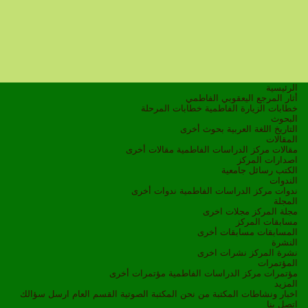
الرئيسية
أثار المرجع اليعقوبي الفاطمي
خطابات الزيارة الفاطمية
خطابات المرحلة
البحوث
التاريخ
اللغة العربية
بحوث أخرى
المقالات
مقالات مركز الدراسات الفاطمية
مقالات أخرى
اصدارات المركز
الكتب
رسائل جامعية
الندوات
ندوات مركز الدراسات الفاطمية
ندوات أخرى
المجلة
مجلة المركز
مجلات اخرى
مسابقات المركز
المسابقات
مسابقات أخرى
النشرة
نشرة المركز
نشرات اخرى
المؤتمرات
مؤتمرات مركز الدراسات الفاطمية
مؤتمرات أخرى
المزيد
اخبار ونشاطات
المكتبة
من نحن
المكتبة الصوتية
القسم العام
ارسل سؤالك
اتصل بنا