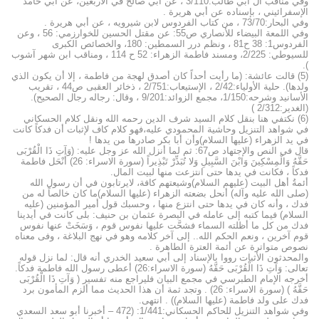
وفي مناقب آل أبي طالب:3/110 ، عن أبي صالح في الأربعين، عن أبي حامد
الإسفرائيني ، بإسناده عن أبي هريرة .
وفي البحار:73/70 ، من كتاب الفردوس لابن شيرويه ، عن أبي هريرة .
وفي اللمعة البيضاء للأنصاري ص55: عن مقتل الحسين للخوارزمي: 56 ، وعن
الفردوس1: 38 ح81 ، ونظم درر السمطين: 180، والخصائص الكبرى
للسيوطي: 2/225، ومسند فاطمة الزهراء: 52 ح 114 ، ومناقب ابن شهر آشوب
).
(5) قالت عائشة: (ما رأيت أحداً كان أصدق لهجة من فاطمة ، إلا أن يكون الذي
ولدها). حلية الأولياء:2/42 ، الإستيعاب:2/751 ، ذخائر العقبى ص44 ، تقريب
الأسانيد وشرحه:1/150، مجمع الزوائد:9/201 ، وقال: رجاله رجال الصحيح).
(الغدير:2/312 )
(6) نكتفي هنا بنقل كلام السيد شرف الدين رحمه الله ونقل كلام الحسكاني
في شواهد التنزيل وحاشية المحمودي عليه،فهو كلام كاف لإثبات أن فدكاً كانت
في يد الزهراء (عليها السلام)وأن أبا بكر صادرها من يدها !
قال في النص والإجتهاد ص67: ثم لما أنزل الله عز وجل عليه: (وَآتِ ذَا الْقُرْبَى
حَقَّهُ وَالْمِسْكِينَ وَابْنَ السَّبِيلِ وَلا تُبَذِّرْ تَبْذِيراً (سورة الاسراء: 26) أَنْحَل فاطمة
فدكاً ، فكانت في يدها حتى انتزعت منها لبيت المال.
أئمةُ أهل البيت (عليهم السلام)وشيعتهم كافة، لايرتابون في أن رسول الله
(صلى الله عليه وآله) أنحل بضعته الزهراء (عليها السلام)ما كان خالصاً له من
فدك ، وأنه كان في يدها حتى انتزع منها ، وحسبك قول أمير المؤمنين (عليه
السلام) فيما كتبه إلى عامله في البصرة عثمان بن حنيف: بلى كانت في أيدينا
فدك من كل ما أظلته السماء فشحَّت عليها نفوس قوم ، وَسَخَتْ عنها نفوس
قوم آخرين ، ونعم الحكم الله.. إلى آخر كلامه وهو في نهج البلاغة ، وفى معناه
نصوص متواترة عن أئمة العترة الطاهرة .
والمحدثون الأثبات رووا بالإسناد إلى أبي سعيد الخدري أنه قال: لما نزل قوله
تعالى: وَآتِ ذَا الْقُرْبَى حَقَّهُ (سورة الاسراء:26) أعطى رسول الله فاطمة فدكاً.
أخرجه الإمام الطبرسي في مجمع البيان فليراجع منه تفسير ( وَآتِ ذَا الْقُرْبَى
حَقَّهُ ) (سورة الاسراء: 26) . وتجد ثمة أن هذا الحديث مما ألزم المأمون برد
فدك على ولد فاطمة (عليها السلام)) . انتهى.
وفي شواهد التنزيل للحاكم الحسكاني:1/441: (472 – أخبرنا أبو سعد السعدي