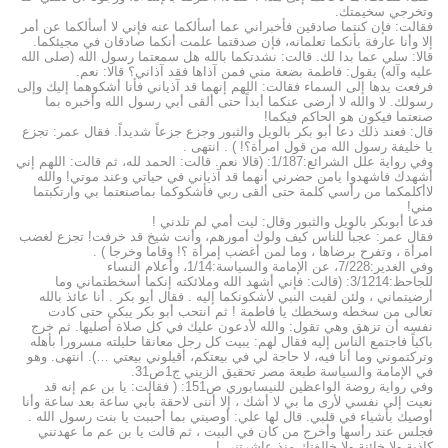
وتخرجي سخيمتك.
فقالت: فإن كنتما صادقين فأخبراني عما أسألكما عنه فإني لا أسألكما عن أمر
إلا وأنا عارفة بأنكما تعلمانه، فإن صدقتما علمت أنكما صادقان في مجيئكما.
قالا: سلي عما بدا لك. قالت: نشدتكما بالله هل سمعتما رسول الله (صلى الله
عليه وآله) يقول: فاطمة بضعة مني فمن آذاها فقد آذاني؟ قالا: نعم.
فرفعت يدها إلى السماء فقالت: اللهم إنهما قد آذياني فأنا أشكوهما إليك وإلى
رسولك. لا والله لا أرضى عنكما أبداً حتى ألقى أبي رسول الله وأخبره بما
صنعتما فيكون هو الحاكم فيكما!
قال: فعند ذلك دعا أبو بكر بالويل والثبور وجزع جزعاً شديداً. فقال عمر: تجزع
يا خليفة رسول الله من قول امرأة؟! ) . انتهى .
وفي رواية علل الشرائع:1/187: (قالا نعم. قالت: الحمد لله، ثم قالت: اللهم إني
أشهدك فاشهدوا يامن حضرني أنهما قد آذياني في حياتي وعند موتي! والله
لاأكلمكما من رأسي كلمة حتى ألقى ربي فأشكوكما بماصنعتما بي وارتكبتما
مني!
فدعا أبوبكر بالويل والثبور وقال: ليت أمي لم تلدني !
فقال عمر: عجباً للناس كيف ولوك أمورهم، وأنت شيخ قد خرفت! تجزع لغضب
امرأة ، وتفرح برضاها ، وما لمن أغضب إمرأة ؟! وقاما وخرجا ) .
وفي الغدير:7/228، عن الإمامة والسياسة:1/14، وأعلام النساء
للجاحظ:3/1214: (قالت: فإني أشهد الله وملائكته إنكما أسخطتماني وما
أرضيتماني ، ولئن لقيت النبي لأشكونكما إليه . فقال أبو بكر . أنا عائذ بالله
تعالى من سخطه وسخطك يا فاطمة ! ثم انتحب أبو بكر يبكي حتى كادت
نفسه أن تزهق وهي تقول: والله لأدعون عليك في كل صلاة أصليها. ثم خرج
باكياً فاجتمع الناس إليه فقال لهم: يبيت كل رجل معانقا حليلته مسرورا بأهله
وتركتموني وما أنا فيه، لا حاجة لي في بيعتكم، أقيلوني بيعتي …). انتهى. وهو
في الإمامة والسياسة طبعة مصر تحقيق الزيني ج1ص31.
وفي رواية روضة الواعظين للنيسابوري ص151: ( فقالت: يا بن عم إنه قد
نعيت إلى نفسي لأرى ما بي لا أشك ، إلا أننى لاحقة بأبي ساعة بعد ساعة وأنا
أوصيك بأشياء في قلبي. قال لها علي: أوصيني بما أحببت يا بنت رسول الله .
فجلس عند رأسها وأخرج من كان في البيت ، ثم قالت يا بن عم ما عهدتني
كاذبة ولا خائنة ولا خالفتك منذ عاشرتني !