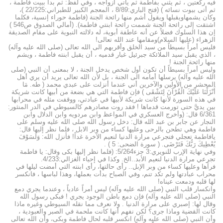
فيه ركعتين ، ثم يثني بفاطمة ثم يأتي أزواجه ، وفي لفظ: ثم بدأ ببيت فاطمة ،
ثم أتى بيوت نسائه ) (فتح الباري:8/89 ، المعجم الكبير للطبراني:22/225 )،
وكان يشمهاويقبلها ويقول أشم منها رائحة الجنة (فاطمة حوراء إنسية، فكلما
اشتقت إلى رائحة الجنة شممت رائحة ابنتي فاطمة). (أمالي الصدوق ص546 )
إن هذا السلوك فضلاً عن أنه عاطفة أبوية، له دلالته النبوية على مقام الصديقة
الزهراء (عليها السلام)ومقامها عند الله تعالى!
فليس أمراً بسيطاً من سيد الخلق وأقربهم الى الله تعالى (صلى الله عليه وآله)
، الذي يقبل سيد الملائكة جبرئيل غبار قدميه ، أن يقبل ابنته فاطمة ، ويشم
منها رائحة الجنة !
وليس أمراً بسيطاً أن تكون أول شخص يدخل الجنة ، لا بمعنى أن النبي (صلى
الله عليه وآله) يرسلها أمامه الى الجنة ، بل لأن الله تعالى يريد أن يري أهل
المحشر من الأولين والآخرين أني عندما أنزلت على عبدي محمد ( طه. مَا
أَنْزَلْنَا عَلَيْكَ الْقُرْآنَ لِتَشْقَى ) فإن فاطمة التي هي بضعة من أبيها كانت شريكة
في هذه السورة لأنها كانت شريكة لأبيها في عبادتي، ووقفت مثله في محرابها
بين يديَّ حتى تورمت قدماها ! فقد روت مصادرهم كالسيوطي في الدر المنثور:
6/361 قال: (وأخرج العسكري في المواعظ وابن مردويه وابن الدلال وابن
النجار عن جابر بن عبد الله قال: دخل رسول الله صلى الله عليه وسلم على
فاطمة وهي تطحن بالرحى وعليها كساء من وبر الابل ، فلما نظر إليها قال:
يافاطمة تعجلي فتجرعي مرارة الدنيا لنعيم الآخرة غداً! فأنزل الله: وَلَسَوْفَ
يُعْطِيكَ رَبُّكَ فَتَرْضَى. ( سورة الضحى: 5 ) .
وفي نهاية الإرب للنويري:3 جزء5/264: (فلما نظر إليها بكى وقال: يا فاطمة
تجرعي مرارة الدنيا لنعيم الأبد..الخ. وكذا في إحياء الغزالي:4/233.
فرآها وعليها كساء من وبر الإبل.. رأى حالتها، رأى ابنته التي أمضت ليلها في
محراب عبادتها ولم تكد تنم، وفي الصباح بدأت بعملها، وهذا لباسها ، فانكسر
لها قلبه ودمعت عيناه!
وانكسار قلب النبي (صلى الله عليه وآله) ليس أمراً عادياً ، وعندما يجري دمع
النبي (صلى الله عليه وآله) فإن دمع باطن الوجود يجري ! فبكى رسول الله
وقال لها: إصبري على مرارة الدنيا . ولا نعرف مما نقله السيوطي وغيره ماذا
كانت القضية وماذا جرى؟ لكن نفهم أنها كانت ملحمة في الصبر والعبودية ،
وأن النبي (صلى الله عليه وآله) انكسر قلبه لحال فاطمة وبكى، وأن الله تعالى