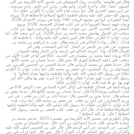
وقال في هامشه: والحديث رواه السيوطي في تفسير الآية الكريمة من الدر
المنثور: أيضاً ; قال: وأخرج البزار، وأبو يعلى ، وابن أبي حاتم ، وابن مردويه ،
عن أبي سعيد الخدري قال: لما نزلت هذه الآية: (وَآتِ ذَا الْقُرْبَى حَقَّهُ) دعا
رسول الله صلى الله عليه وسلم فاطمة (عليها السلام) فأعطاها فدكاً. ورواه
أيضا الطبراني كما في مجمع الزوائد: 7/49 وكما في ميزان الاعتدال:2/228،
ورواه عنهم جميعاً الفيروزآبادي في كتاب فضائل الخمسة: 3/136. وروى
المتقي في الحديث الأخير، من عنوان: صلة الرحم والترغيب فيها، من كتاب
منتخب كنز العمال بهامش مسند أحمد بن حنبل:1/228: عن أبي سعيد قال: لما
نزلت: (وَآتِ ذَا الْقُرْبَى حَقَّهُ) قال النبي (صلى الله عليه وآله) : يا فاطمة لك
فدك) . [ قال: رواه ] الحاكم في تاريخه وقال: تفرد به إبراهيم بن محمد بن
ميمون، عن علي بن عابس بن النجار. كذا في المنتخب، وفي كنز
العمال:2/158، ط1: أخرجه الحاكم في تاريخه وابن النجار ولعله الصواب .
473- ورواه أيضاً محمد بن سليمان في الحديث: (91) في أواخر الجزء الأول من
مناقب علي (عليه السلام) الورق 35 بنص قال: حدثنا عثمان بن محمد الألثغ:
قال: حدثنا جعفر بن محمد الرماني قال: حدثنا الحسن بن الحسين العرني، عن
إسماعيل بن زياد السلمي، عن جعفر بن محمد قال: لما نزلت: (وَآتِ ذَا الْقُرْبَى
حَقَّهُ) أمر رسول الله (صلى الله عليه وآله) لفاطمة وابنيها بفدك فقالوا: يا
رسول الله أمرت لهم بفدك؟ فقال: والله ما أنا أمرت لهم بها ولكن الله أمر
لهم بها، ثم تلا هذه الآية: (وَآتِ ذَا الْقُرْبَى حَقَّهُ).
ورواه أيضاً في فضائل فاطمة في أوائل الجزء السادس تحت الرقم: 674 من
كتاب المناقب ورقة151/أ قال: حدثنا عثمان بن محمد الألثغ قال: حدثنا جعفر بن
مسلم قال: حدثنا يحي بن الحسن قال: حدثنا أبان بن أبان بن تغلب ، عن أبي
مريم الأنصاري ، عن أبان بن تغلب: عن جعفر بن محمد قال: لما نزلت هذه
الآية: (وَآتِ ذَا الْقُرْبَى حَقَّهُ) دعا رسول الله (صلى الله عليه وآله) فاطمة (عليها
السلام)فأعطاها فدك. قال أبان بن تغلب: قلت لجعفر بن محمد: رسول الله
أعطاها ؟ قال: بل الله أعطاها !
وقال الطبري في تفسير الآية الكريمة من تفسيره:15/72: حدثني محمد بن
عمارة الأسدي، قال: حدثنا إسماعيل بن أبان، قال: حدثنا الصباح بن يحيى
المزني، عن السدي، عن أبي الديلم قال: قال علي بن الحسين (صلى الله عليه
وآله) لرجل من أهل الشام: أقرأت القرآن؟ قال: نعم. قال: أفما قرأت في بني