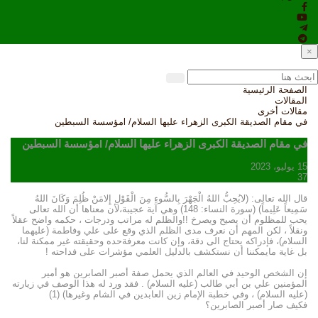
×
الصفحة الرئيسية
المقالات
مقالات أخرى
في مقام الصديقة الكبرى الزهراء عليها السلام/ lمؤسسة السبطين
في مقام الصديقة الكبرى الزهراء عليها السلام/ lمؤسسة السبطين
15 يوليو، 2023
37
قال الله تعالى: (لايُحِبُّ اللهُ الْجَهْرَ بِالسُّوءِ مِنَ الْقَوْلِ إِلامَنْ ظُلِمَ وَكَانَ اللهُ
سَمِيعاً عَلِيماً) (سورة النساء: 148) وهي آية عجيبة،لأن معناها أن الله تعالى
يحب للمظلوم أن يصيح ويصرخ !!والظلم له مراتب ودرجات ، حكمه واضح عقلاً
ونقلاً ، لكن المهم أن نعرف مدى الظلم الذي وقع على علي وفاطمة (عليهما
السلام)، فإدراكه يحتاج الى دقة، وإن كانت معرفةحده وحقيقته غير ممكنة لنا،
بل غاية مايمكننا أن نستكشف بالدليل العلمي مؤشرات على فداحته !
إن الشخص الوحيد في العالم الذي يحمل صفة أصبر الصابرين هو أمير
المؤمنين علي بن أبي طالب (عليه السلام) . فقد ورد له هذا الوصف في زيارته
(عليه السلام) ، وفي خطبة الإمام زين العابدين في الشام وغيرها) (1)
فكيف صار أصبر الصابرين؟