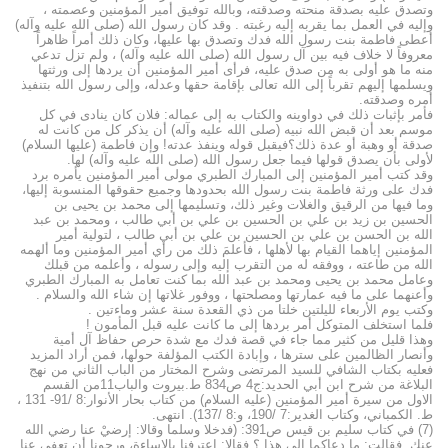
وتصدق عليه بصدقة منحته وصدقته، وبالله توفيق أمير المؤمنين وعصمته ،
وإليه في العمل بما يقربه إليه رغبته . وقد كان رسول الله (صلى الله عليه وآله)
أعطى فاطمة بنت رسول الله فدك وتصدق بها عليها، وكان ذلك أمراً ظاهراً
معروفاً لا خلاف فيه بين آل رسول الله (صلى الله عليه وآله) ، ولم تزل تدعي
منه ما هو أولى به من صدق عليه، فرأى أمير المؤمنين أن يردها إلى ورثتها
ويسلمها إليهم تقرباً إلى الله تعالى بإقامة حقها وعدله، وإلى رسول الله بتنفيذ
أمره وصدقته.
فأمر بإثبات ذلك في دواوينه والكتاب به إلى عماله: فلان كان ينادى في كل
موسم بعد أن قبض الله نبيه (صلى الله عليه وآله) أن يذكر كل من كانت له
صدقة أو وهبة أو عدة ذلك؟فيقبل قوله وينفذ عدته! وإن فاطمة (عليها السلام)
لأولى بأن يصدق قولها فيما جعل رسول الله (صلى الله عليه وآله) لها.
وقد كتب أمير المؤمنين إلى المبارك الطبري مولى أمير المؤمنين يأمره برد
فدك على ورثة فاطمة بنت رسول الله بحدودها وجميع حقوقها المنسوبة إليها،
وما فيها من الرقيق والغلات وغير ذلك، وتسليمها إلى محمد بن يحيى بن
الحسين بن زيد بن علي بن الحسين بن علي بن أبي طالب ، ومحمد بن عبد
الله بن الحسن بن علي بن الحسين بن علي بن أبي طالب ، لتولية أمير
المؤمنين إياهما القيام بها لأهلها ، فأعلمَ ذلك من رأي أمير المؤمنين وما ألهمه
الله من طاعته ، ووفقه له من التقرب إليه وإلى رسوله ، وأعلمه من قبلك
وعامل محمد بن يحيى ومحمد بن عبد الله بما كنت تعامل به المبارك الطبري
وأعنهما على ما فيه عمارتها ومصلحتها ، ووفور غلاتها إن شاء الله والسلام .
وكتب يوم الأربعاء لليلتين خلتا من ذي القعدة سنة عشر وماءتين .
فلما استخلف المتوكل أمر بردها إلى ما كانت عليه قبل المأمون !
وهذا قليل من كثير مما جاء في قصة فدك مع شدة حرص حفاظ آل أمية
وأنصار الظالمين على سترها ، وإبادة الكتب المؤلفة حولها، فمن أراد المزيد
فعليه بكتاب الشافي للسيد المرتضى وشرح المختار من الباب الثاني من نهج
البلاغة من شرح ابن أبي الحديد:ج4 ص834 ط.بيروت والباب11من القسم
الاول من سيرة أمير المؤمنين (عليه السلام) من كتاب بحار الأنوار:8 /91- 131 ،
ط. الكمباني، وكتاب الغدير:7 /190، و:8 /137). انتهى.
(7) في كتاب سليم بن قيس ص391: (فدخلا وسلما وقالا: إرضيْ عنا رضي الله
عنك. فقالت: ما دعاكما إلى هذا ؟ فقالا: اعترفنا بالإساءة، ورجونا أن تعفي عنا