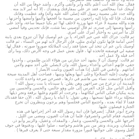
فقال: معاذ الله أنت أعلم بالله وأبر وأتقى وأكرم ، وأشد خوفاً من الله أن
أوبخك غداً بمخالفتي، فقد عز علي بمفارقتك وبفقدك ، إلا أنه أمر لابد منه .
والله جدد على مصيبة رسول الله (صلى الله عليه وآله) وقد عظمت وفاتك
وفقدك، فإنا لله وإنا إليه راجعون من مصيبة ما أفجعها وآلمها وأمضها وأحزنها ،
هذه والله مصيبة لا عزاء عنها ورزية لاخلف لها! ثم بكيا جميعاً ساعة، وأخذ على
رأسها وضمها إلى صدره، ثم قال أوصيني بما شئت، فإنك تجديني وفياً أمضي
كل ما أمرتني به وأختار أمرك على أمري.
ثم قالت: جزاك الله عنى خير الجزاء، يا بن عم أوصيك أولاً أن تتزوج بعدي بابنة
أختي أمامة فإنها تكون لولدي مثلي، فإن الرجال لابد لهم من النساء ، ثم قالت
أوصيك يابن عم أن تتخذ لي نعشاً فقد رأيت الملائكة صوروا صورته ، فقال لها:
صفيه لي فوصفته فاتخذه لها ، فأول نعش عمل في وجه الأرض ذلك، وما رأى
أحد قبله ولا عمل أحد .
ثم قالت: أوصيك أن لا يشهد أحد جنازتي من هؤلاء الذين ظلموني ، وأخذوا
حقي، فإنهم أعدائي وأعداء رسول الله، وان لايصلي علي أحد منهم ولامن
أتباعهم . وادفني في الليل إذا هدأت العيون ونامت الأبصار !
ثم توفيت (عليه السلام)ا وعلى أبيها وبعلها وبنيها ، فصاحت أهل المدينة صيحة
واحدة واجتمعت نساء بني هاشم في دارها ، فصرخن صرخة واحدة كادت
المدينة أن تزعزع من صراخهن وهن يقلن: يا سيدتاه يا بنت رسول الله !
وأقبل الناس مثل عُرْف الفرس إلى علي وهو جالس، والحسن والحسين بين
يديه يبكيان فبكى الناس لبكائهما ، وخرجت أم كلثوم وعليها برقعة وتجر ذيلها
متجللة برداء عليها تسحبها ، وهي تقول: يا أبتاه يا رسول الله ، الآن حقاً فقدناك
فقداً لا لقاء بعده ، واجتمع الناس فجلسوا وهم يرجون وينظرون أن تخرج
الجنازة فيصلون عليها.
وخرج أبوذر فقال: إنصرفوا فإن ابنة رسول الله قد أخر إخراجها في هذه
العشية، فقام الناس وانصرفوا، فلما أن هدأت العيون، ومضى من الليل ،
أخرجها علي والحسن والحسين، وعمار ، والمقداد، وعقيل، والزبير وأبو ذر،
وسلمان، وبريدة، ونفر من بني هاشم وخواصه ، صلوا عليها ، ودفنوها في جوف
الليل وسوى على حواليها قبوراً مزورة مقدار سبعة حتى لا يعرف قبرها ) .
انتهى.