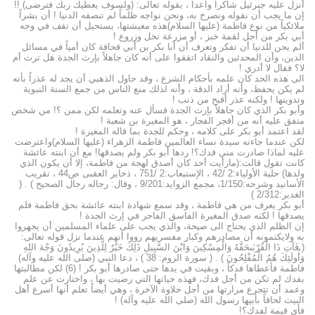
أنزل عليه جبرئيل شاكراً واعداً ، بقوله تعالى: (ولسوف يعطيك ربك فترضى) !!
إن ما يجب أن نقوله ونصرخ به، ونحن نواجه ظلماً لم تنصفه الدنيا ! أن بشراً
ملائكياً من نوع فاطمة (عليها السلام)هذه معيشتها، يستحيل أن تقف في وجه
أبي بكر من أجل لقمة خبز ، أو مزرعة نخل وزروع !
ألم يحن للدنيا أن تفكر وتعرف أن أبا بكر بن أبي قحافة كان أمياً في مسائل
الدين، وأن المحدثين والنقاد اتفقوا على أنه كان جاهلاً بإرث الجدة هل ترث أم
لا؟ فقال لا أدري !
الى هذه الحد كان علمه بأحكام الشرع ، وقد حاول الذهبي أن يجد له عذراً بأنه
لم يكن يحفظ، وأنه أراد الدقة ، وأنه لذلك منع الناس من جمع السنة النبوية
وتدوينها ! ولكنه عذر أقبح من ذنب !
وأبو بكر الذي كان جاهلاً بإرث الجدة فسأل عنه وتعلمه لكن ممن ؟! من شخص
متفق عليه أنه من أفجر الفجار ، هو المغيرة بن شعبة !
لقد اعتمد أبو بكر على كلامه ، وحكم للجدة بما قاله المغيرة !
لكن عندما جاءته سيدة نساء العالمين فاطمة الزهراء (عليها السلام)واعترضت
عليه لماذا صادرت مني فدك؟! ردها أبو بكر ولم يصدقها! مع أن ابنته عائشة
كانت تقول قالت:(مارأيت أحد كان أصدق لهجة من فاطمة، إلا أن يكون الذي
ولدها) حلية الأولياء:2 /42 ، الإستيعاب:2 /751 ، ذخاير العقبى ص44 ، تقريب
الأسانيد وشرحه:1/150، مجمع الزوايد:9/201 ، وقال: رجاله رجال الصحيح ) . (
الغدير:2/312 )
أبو بكر يعرف من هي فاطمة ، وقد سمع شهادة ابنته عائشة بحق فاطمة فلم
يصدقها ! لكنه صدق المغيرة الفاسق الفاجر في إرث الجدة !
إن الظلم الذي يحتاج الى صيحة، والذي يجب على علماء المسلمين أن يجهروا
به ولايكتمونه أن مصادرهم وكبار مفسريهم رووا أنهم عندما نزل قوله تعالى:
( فَآتِ ذَا الْقُرْبَىحَقَّهُ وَالْمِسْكِينَ وَابْنَ السَّبِيلِ ذَلِكَ خَيْرٌ لِلَّذِينَ يُرِيدُونَ وَجْهَ اللهِ
وَأُولَئِكَ هُمُ الْمُفْلِحُونَ ) . ( سورة الروم: 38 ) ، دعا النبي (صلى الله عليه وآله)
فاطمة فأعطاها فدكاً ، وبقيت في يدها حتى صادرها أبو بكر ! (6) لكن مطالبتها
بفدك لم تكن من أجل فدك، فهذه حياتها التي رضيت بها ، واختارت عن علم
وعمد أن تتجرع مرارتها من أجل حلاوة الآخرة ، وهي أيضاً تعلم أنها أسرع أهل
البيت لحاقاً بأبيها رسول الله (صلى الله عليه وآله) !
فأي قيمة لفدك؟!