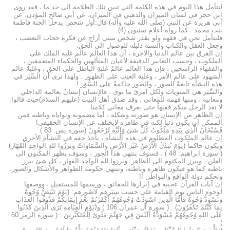
لنتأمل هذا اليوم في هذه الكلمة التي تبين تلك الظلامة الى حد ما ، فقد روى
ابن حجر في لسان الميزان والذهبي في الميزان، عن أبي صالح المؤذن، عن
أبي هريرة عن النبي (صلى الله عليه وآله) قال:أول شخص يدخل الجنة فاطمة
بنت محمد . كما رواه أعلام سنيون (4)
فلنتأمل نحن في فقهه ولو بقدر شخص سني أزاح عن فكره حجاب التعصب ،
وجعل العقل والكتاب والسنة دليله للوصول الى الحق.
إن الفرق بين عالم الدنيا والآخرة ، أن هذا العالم عالم غلبة الملك على
الملكوت ، وحسب التعابير الدقيقة لأعيان المتألهين والحكماء المتعمقين ،
والفقهاء الراسخين ، فإن هذا العالم عالمُ غلبةِ الباطل على الحق ، وغلبةُ عالم
الشهود على عالمِ الأمر ، وغلبة الغيب على الظهور . ولهذا نرى أن السِّيَر في
هذه النشأة تابعةٌ للصور ، والصور حاكمةٌ على السُّوَر !
والسِّيَر هي المنويات ولكل امرئ ما نوى . فالإنسان إنسانٌ بعالمه الداخلي
ومعانيه ، ومنها فهمه للمعاني . وقد صدق أهل البيت (عليهم السلام)حيث قالوا:
لا نعد الرجل منكم فقيهاً حتى يعرف معاني كلامنا.
إن الظاهر من الإنسان هو صورته وشكله ، أما مضمونه ونواياه وباطنه فمن
الممكن أن يكون ذئباً لكنه في ظاهره لايختلف عن الإنسان الحقيقي!
فَسُبْحَانَ الَّذِي بِيَدِهِ مَلَكُوتُ كُلِّ شئ وَإِلَيْهِ تُرْجَعُونَ (سورة يس: 83 )
إن عالم الملكوت المظلوم في هذه النشأة ، يأخذ حقه في النشأة الأخرى
ويكون حاكماً (يَوْمَ تُبَدَّلُ الأَرْضُ غَيْرَ الأَرْضِ وَالسَّمَاوَاتُ وَبَرَزُوا للهِ الْوَاحِدِ الْقَهَّارِ)
( سورة ابراهيم: 48 ) ، فسوف ينتهي هذا الجور ، وسوف يظهر المكنون الى
العلن ، ويبرز المكتوم الى الظاهر: وبرزوا لله الواحد القهار ، كل شئ يبرز
باطنه كما هو فيكون ظاهره وباطنه، وتنتهي حكومة الظواهر والأشكال والصور،
وتحكم دولة الواقع والبواطن !!
إن آيات القرآن عجيبة في إبرازها للحقائق ، ورسمها للمستقبل ، ووصفها
لوجوه الناس يوم القيامة على حسب سِيَرهم لاصُورهم: (يَوْمَ تَبْيَضُّ وُجُوهٌ
وَتَسْوَدُّ وُجُوهٌ فَأَمَّا الَّذِينَ اسْوَدَّتْ وُجُوهُهُمْ أَكَفَرْتُمْ بَعْدَ إِيمَانِكُمْ فَذُوقُوا الْعَذَابَ
بِمَا كُنْتُمْ تَكْفُرُونَ) . ( سورة آل عمران:106 ) و(َيَوْمَ الْقِيَامَةِ تَرَى الَّذِينَ كَذَبُوا
عَلَى اللهِ وُجُوهُهُمْ مُسْوَدَّةٌ أَلَيْسَ فِي جَهَنَّمَ مَثْوىً لِلْمُتَكَبِّرِينَ . ( سورة الزمر:60
)