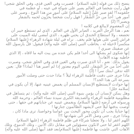
يتضح ذلك من قوله (عليه السلام) : فصبرت وفي العين قذى، وفي الحلق شجى!
فهل رأيت شخصاً في العالم يصبر على شوكة في عينه ، أو عظمة في
حلقومه؟! لقد صبر عليٌّ (عليه السلام) على أمور من هذا النوع ، وصبر على
أمور هي: أحدُّ من حزِّ الشِّفَار ! فهل رأيت شخصاًً يحزُّون لحمه بالشفار
ويصبر؟! (2)
إن المعصوم لايبالغ في كلامه !
نعم ، هذا الرجل الفريد ، الصابر الأول في العالم ، الذي لم تستطع خيبر أن
تخضعه ، ولا استطاع الخندق أن يحني ظهره ، الذي أمضى ليلة المبيت على
فراش النبي على هولها فلم يخف.. نراه في ليلة شهادة الزهراء (عليها السلام)
منكسراً لاحيلة له ، يخاطب النبي (صلى الله عليه وآله) فيقول: قلَّ يارسول الله
عن صفيتك صبري !
إنها شكوى لم يشكها الى أحد! فلم يكن عنده من يبث اليه ما لاقاه ، إلا الذي
خاطبه بهذه الآهات!
يقول بذلك: نعم ، أنا الذي صبرت وفي العين قذى وفي الحلق شجى، وصبرت
على أحدِّ من حزِّ الشفار، لكني اليوم معذور إذا لم أصبر هنا ! لماذا؟ قال: بعين
الله تدفن ابنتك سراً ! (3)
ماذا جرى حتى دفنت فاطمة الزهراء ليلاً ؟ ماذا حدث حتى وصلت الأمور
بسرعة الى هذا الحد؟!
إنها حوادث لايستطيع الإنسان المسلم أن يغمض عينيه عنها، إلا أن يكون في
إسلامه خلل!
وهل يمكن لإنسان أن يؤمن بنبوة النبي (صلى الله عليه وآله) ، ثم يتساهل في
مظلومية فاطمة الزهراء والصديقة الكبرى سيدة نساء العالم ، وحرمة الله
ورسوله في أرضه (عليها السلام)، ويغمض عينيه عن جناياتهم في حقها ، حتى
أوصت بدفنها ليلاً حتى لايشهد الظالمون جنازتها !
إنها جنايةٌ يجب أن تكون محور البحث بين عوامنا وخواصنا، ترى ماذا كان ،
وماذا جرى ، حتى وصل الأمر الى شهادتها ؟!!
اللهم اغفر لنا ، ولا تجعلنا شركاء في ظلم فاطمة الزهراء (عليها السلام).
اللهم اغفر لنا حتى لانكون مسؤولين في مقابل ذلك الأنين ، وتلك الدموع، وتلك
الآهات التي عاشت بها فاطمة (عليها السلام)بعد فقد أبيها (صلى الله عليه وآله)
.