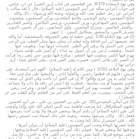
وفي نهج السعادة:8/379: عن العاصمي في كتاب (زين الفتى) عن ابن عباس،
في جواب أعرابي سأله عن أمير المؤمنين (عليه السلام) ، قال: ( لقد سألت يا
أعرابي عن رجل عظيم يحب الله ورسوله، ويحبه الله ورسوله ، ذاك والله
صالح المؤمنين ، وخير الوصيين، وقامع الملحدين، وركن المسلمين، ويعسوب
المؤمنين، ونور المهاجرين، وزين المتعبدين، ورئيس البكائين ، وأصبر الصابرين
، وأفضل القائمين ، وسراج الماضين ، وأول السابقين ، من آل ياسين، المؤيد
بجبريل الأمين، والمنصور بميكائيل المتين…). انتهى .
(2) في نهج البلاغة:1/30: (ومن خطبة له وهي المعروفة بالشقشقية: أما والله
لقد تقمصها ابن أبي قحافة وإنه ليعلم أن محلي منها محل القطب من الرحى .
ينحدر عني السيل ولا يرقى إلي الطير . فسدلت دونها ثوباً ، وطويت عنها
كشحاً ، وطفقت أرتئي بين أن أصول بيد جذاء ، أو أصبر على طِخية عمياء ،
يهرم فيها الكبير، ويشيب فيها الصغير ، ويكدح فيها مؤمن حتى يلقى ربه! فرأيت
أن الصبر على هاتى أحجى، فصبرت وفي العين قذى ، وفي الحلق شجا ، أرى
تراثي نهبا ).
وفي نهج البلاغة:2/202: ( ومن كلام له (عليه السلام) : أللهم إني أستعديك على
قريش ، فإنهم قد قطعوا رحمي ، وأكفأوا إنائي ، وأجمعوا على منازعتي حقاً
كنت أولى به من غيري وقالوا: ألا إن في الحق أن تأخذه وفي الحق أن تمنعه ،
فاصبر مغموماً أو مت متأسفاً ، فنظرت فإذا ليس لي رافد ولا ذاب ولا مساعد ،
إلا أهل بيتي ، فضننت بهم عن المنية ، فأغضيت على القذى ، وجرعت ريقي
على الشجى ، وصبرت من كظم الغيظ على أمر من العلقم، وآلم للقلب من حز
الشفار! ).
(3) في أمالي المفيدص281: عن علي بن الحسين بن علي ، عن أبيه الحسين
(عليهم السلام)قال: لما مرضت فاطمة بنت النبي (صلى الله عليه وآله) وأوصت
إلى علي (عليه السلام) أن يكتم أمرها، ويخفي خبرها، ولا يؤذن أحداً بمرضها ،
ففعل ذلك . وكان يمرضها بنفسه ، وتعينه على ذلك أسماء بنت عميس رحمها
الله ، على استسرار بذلك كما وصت به.
فلما حضرتها الوفاة وصت أمير المؤمنين (عليه السلام) أن يتولى أمرها ،
ويدفنها ليلاً ويعفي قبرها . فتولى ذلك أمير المؤمنين (عليه السلام) ودفنها ،
وعفى موضع قبرها ، فلما نفض يده من تراب القبر، هاج به الحزن ، فأرسل
دموعه على خديه ، وحول وجهه إلى قبر رسول الله (صلى الله عليه وآله) فقال: