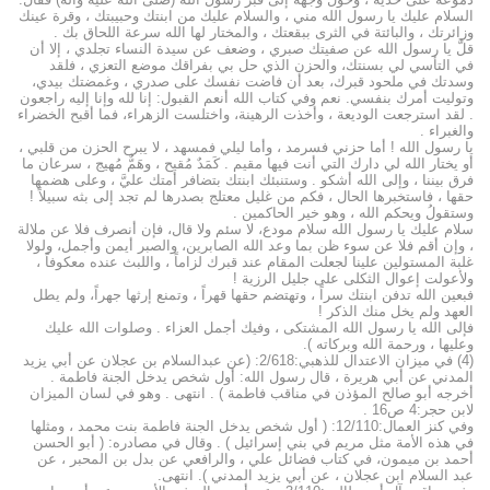
السلام عليك يا رسول الله مني ، والسلام عليك من ابنتك وحبيبتك ، وقرة عينك
وزائرتك ، والبائتة في الثرى ببقعتك ، والمختار لها الله سرعة اللحاق بك .
قلَّ يا رسول الله عن صفيتك صبري ، وضعف عن سيدة النساء تجلدي ، إلا أن
في التأسي لي بسنتك، والحزن الذي حل بي بفراقك موضع التعزي ، فلقد
وسدتك في ملحود قبرك، بعد أن فاضت نفسك على صدري ، وغمضتك بيدي،
وتوليت أمرك بنفسي. نعم وفي كتاب الله أنعم القبول: إنا لله وإنا إليه راجعون
. لقد استرجعت الوديعة ، وأخذت الرهينة، واختلست الزهراء، فما أقبح الخضراء
والغبراء .
يا رسول الله ! أما حزني فسرمد ، وأما ليلي فمسهد ، لا يبرح الحزن من قلبي ،
أو يختار الله لي دارك التي أنت فيها مقيم . كَمَدٌ مُقيح ، وهَمٌّ مُهيج ، سرعان ما
فرق بيننا ، وإلى الله أشكو . وستنبئك ابنتك بتضافر أمتك عليَّ ، وعلى هضمها
حقها ، فاستخبرها الحال ، فكم من غليل معتلج بصدرها لم تجد إلى بثه سبيلاً !
وستقولُ ويحكم الله ، وهو خير الحاكمين .
سلام عليك يا رسول الله سلام مودع، لا سئم ولا قال، فإن أنصرف فلا عن ملالة
، وإن أقم فلا عن سوء ظن بما وعد الله الصابرين، والصبر أيمن وأجمل، ولولا
غلبة المستولين علينا لجعلت المقام عند قبرك لزاماً ، واللبث عنده معكوفاً ،
ولأعولت إعوال الثكلى على جليل الرزية !
فبعين الله تدفن ابنتك سراً ، وتهتضم حقها قهراً ، وتمنع إرثها جهراً، ولم يطل
العهد ولم يخل منك الذكر !
فإلى الله يا رسول الله المشتكى ، وفيك أجمل العزاء . وصلوات الله عليك
وعليها ، ورحمة الله وبركاته ).
(4) في ميزان الاعتدال للذهبي:2/618: (عن عبدالسلام بن عجلان عن أبي يزيد
المدني عن أبي هريرة ، قال رسول الله: أول شخص يدخل الجنة فاطمة .
أخرجه أبو صالح المؤذن في مناقب فاطمة ) . انتهى . وهو في لسان الميزان
لابن حجر:4 ص16 .
وفي كنز العمال:12/110: ( أول شخص يدخل الجنة فاطمة بنت محمد ، ومثلها
في هذه الأمة مثل مريم في بني إسرائيل ) . وقال في مصادره: ( أبو الحسن
أحمد بن ميمون، في كتاب فضائل علي ، والرافعي عن بدل بن المحبر ، عن
عبد السلام ابن عجلان ، عن أبي يزيد المدني ). انتهى.