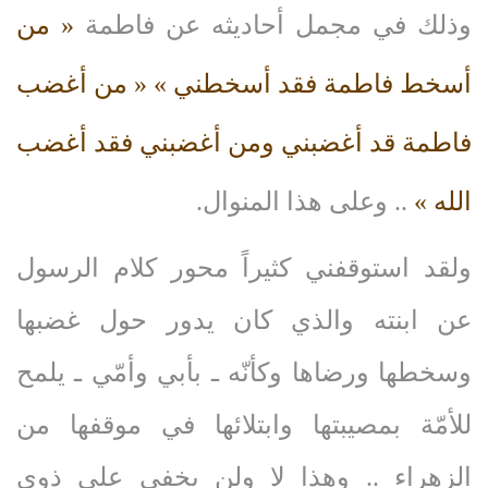
وذلك في مجمل أحاديثه عن فاطمة
« من
أسخط فاطمة فقد أسخطني »
« من أغضب
فاطمة قد أغضبني ومن أغضبني فقد أغضب
الله »
.. وعلى هذا المنوال.
ولقد استوقفني كثيراً محور كلام الرسول
عن ابنته والذي كان يدور حول غضبها
وسخطها ورضاها وكأنّه ـ بأبي وأمّي ـ يلمح
للأمّة بمصيبتها وابتلائها في موقفها من
الزهراء .. وهذا لا ولن يخفى على ذوي