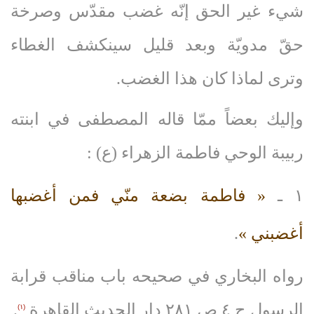
شيء غير الحق إنّه غضب مقدّس وصرخة
حقّ مدويّة وبعد قليل سينكشف الغطاء
وترى لماذا كان هذا الغضب.
وإليك بعضاً ممّا قاله المصطفى في ابنته
ربيبة الوحي فاطمة الزهراء (ع) :
١ ـ
« فاطمة بضعة منّي فمن أغضبها
أغضبني »
.
رواه البخاري في صحيحه باب مناقب قرابة
الرسول ج ٤ ص ٢٨١ دار الحديث القاهرة
.
(۱)