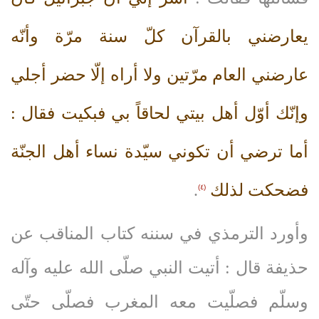
يعارضني بالقرآن كلّ سنة مرّة وأنّه
عارضني العام مرّتين ولا أراه إلّا حضر أجلي
وإنّك أوّل أهل بيتي لحاقاً بي فبكيت فقال :
أما ترضي أن تكوني سيّدة نساء أهل الجنّة
فضحكت لذلك
.
(٤)
وأورد الترمذي في سننه كتاب المناقب عن
حذيفة قال : أتيت النبي صلّى‌ الله‌ عليه‌ وآله‌
وسلّم فصلّيت معه المغرب فصلّى حتّى