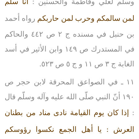
وسلّم لعلي وفاطمة والحسنين :
أنا سلم
لمن سالمكم وحرب لمن حاربكم
رواه أحمد
بن حنبل في مسنده ج ٢ ص ٤٤٢ والحاكم
في المستدرك ص ١٤٩ وابن الأثير في أسد
الغابة ج ٣ ص ١١ و ج ٥ ص ٥٢٣.
١١ ـ في الصواعق المحرقة لابن حجر ص
١٩٠ أنّ النبي صلّى‌ الله‌ عليه‌ وآله‌ وسلّم قال
:
إذا كان يوم القيامة نادى مناد من بطنان
العرش : يا أهل الجمع نكسوا رؤوسكم