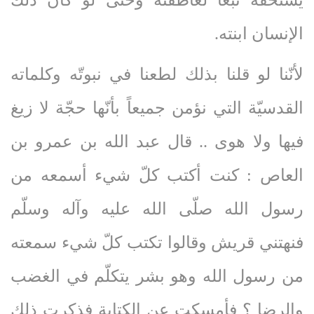
يستحقّه تبعاً لعاطفته وحتّى لو كان ذلك
الإنسان ابنته.
لأنّنا لو قلنا بذلك لطعنا في نبوتّه وكلماته
القدسيّة التي نؤمن جميعاً بأنّها حجّة لا زيغ
فيها ولا هوى .. قال عبد الله بن عمرو بن
العاص : كنت أكتب كلّ شيء أسمعه من
رسول الله صلّى‌ الله‌ عليه‌ وآله‌ وسلّم
فنهتني قريش وقالوا تكتب كلّ شيء سمعته
من رسول الله وهو بشر يتكلّم في الغضب
والرضا ؟ فأمسكت عن الكتابة فذكرت ذلك