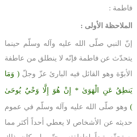
فاطمة :
الملاحظة الأولى :
إنّ النبي صلّى‌ الله‌ عليه‌ وآله‌ وسلّم حينما
يتحدّث عن فاطمة فإنّه لا ينطلق من عاطفة
الأبوّة وهو القائل فيه البارئ عزّ وجلّ
( وَمَا
يَنطِقُ عَنِ الْهَوَىٰ * إِنْ هُوَ إِلَّا وَحْيٌ يُوحَىٰ
)
وهو صلّى‌ الله‌ عليه‌ وآله‌ وسلّم في عموم
حديثه عن الأشخاص لا يعطي أحداً أكثر مما