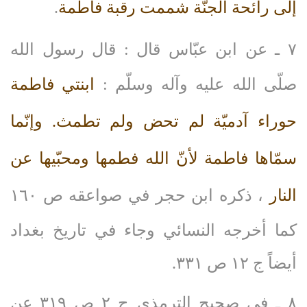
إلى رائحة الجنّة شممت رقبة فاطمة
.
٧ ـ عن ابن عبّاس قال : قال رسول الله
صلّى‌ الله‌ عليه‌ وآله‌ وسلّم :
ابنتي فاطمة
حوراء آدميّة لم تحض ولم تطمث. وإنّما
سمّاها فاطمة لأنّ الله فطمها ومحبّيها عن
النار
، ذكره ابن حجر في صواعقه ص ١٦٠
كما أخرجه النسائي وجاء في تاريخ بغداد
أيضاً ج ١٢ ص ٣٣١.
٨ ـ في صحيح الترمذي ج ٢ ص ٣١٩ عن