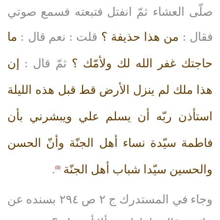
صلّى العشاء ثمّ انفتل فتبعته فسمع صوتي
فقال :
من هذا حذيفة ؟
قلت : نعم قال :
ما
حاجتك غفر الله لك ولأمّك ؟
ثمّ قال :
إن
هذا ملك لم ينزل الأرض قط قبل هذه الليلة
استأذن ربّه أن يسلم علي ويبشرني بأن
فاطمة سيّدة نساء أهل الجنّة وأنّ الحسن
والحسين سيّدا شباب أهل الجنّة
.
(٥)
وجاء في المستدرك ج ٢ ص ٢٩٤ بسنده عن