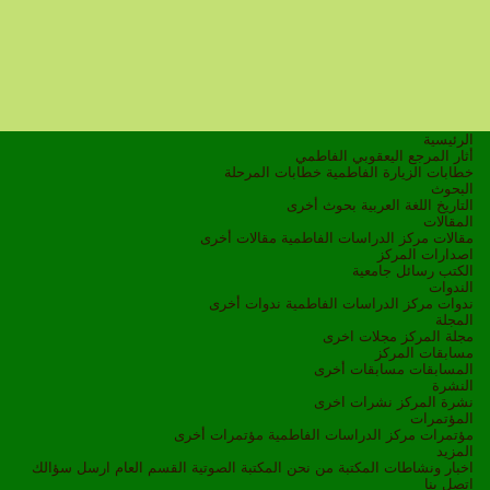
الرئيسية
أثار المرجع اليعقوبي الفاطمي
خطابات الزيارة الفاطمية
خطابات المرحلة
البحوث
التاريخ
اللغة العربية
بحوث أخرى
المقالات
مقالات مركز الدراسات الفاطمية
مقالات أخرى
اصدارات المركز
الكتب
رسائل جامعية
الندوات
ندوات مركز الدراسات الفاطمية
ندوات أخرى
المجلة
مجلة المركز
مجلات اخرى
مسابقات المركز
المسابقات
مسابقات أخرى
النشرة
نشرة المركز
نشرات اخرى
المؤتمرات
مؤتمرات مركز الدراسات الفاطمية
مؤتمرات أخرى
المزيد
اخبار ونشاطات
المكتبة
من نحن
المكتبة الصوتية
القسم العام
ارسل سؤالك
اتصل بنا