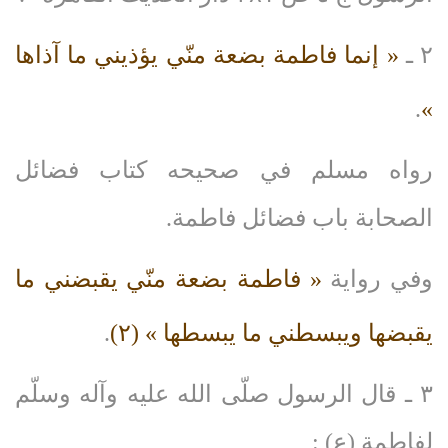
٢ ـ
« إنما فاطمة بضعة منّي يؤذيني ما آذاها
.
»
رواه مسلم في صحيحه كتاب فضائل
الصحابة باب فضائل فاطمة.
وفي رواية
« فاطمة بضعة منّي يقبضني ما
يقبضها ويبسطني ما يبسطها »
(۲)
.
٣ ـ قال الرسول صلّى‌ الله‌ عليه‌ وآله‌ وسلّم
لفاطمة (ع) :