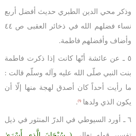
وذكر محي الدين الطبري حديث أفضل أربع
نساء فضلهم الله في ذخائر العقبى ص ٤٤
وأضاف وأفضلهم فاطمة.
٥ ـ عن عائشة أنّها كانت إذا ذكرت فاطمة
بنت النبي صلّى‌ الله‌ عليه‌ وآله‌ وسلّم قالت :
ما رأيت أحداً كان أصدق لهجة منها إلّا أن
يكون الذي ولدها
.
(٦)
٦ ـ أورد السيوطي في الدرّ المنثور في ذيل
تفسير قوله تعالى
( سُبْحَانَ الَّذِي أَسْرَىٰ