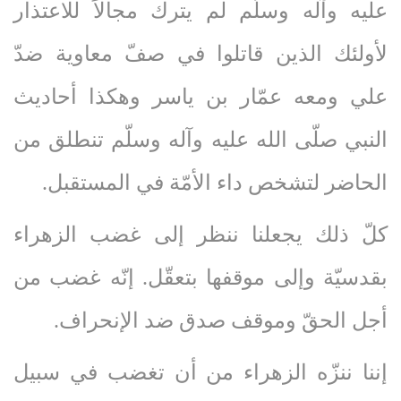
عليه‌ وآله‌ وسلّم لم يترك مجالاً للاعتذار
لأولئك الذين قاتلوا في صفّ معاوية ضدّ
علي ومعه عمّار بن ياسر وهكذا أحاديث
النبي صلّى‌ الله‌ عليه‌ وآله‌ وسلّم تنطلق من
الحاضر لتشخص داء الأمّة في المستقبل.
كلّ ذلك يجعلنا ننظر إلى غضب الزهراء
بقدسيّة وإلى موقفها بتعقّل. إنّه غضب من
أجل الحقّ وموقف صدق ضد الإنحراف.
إننا ننزّه الزهراء من أن تغضب في سبيل