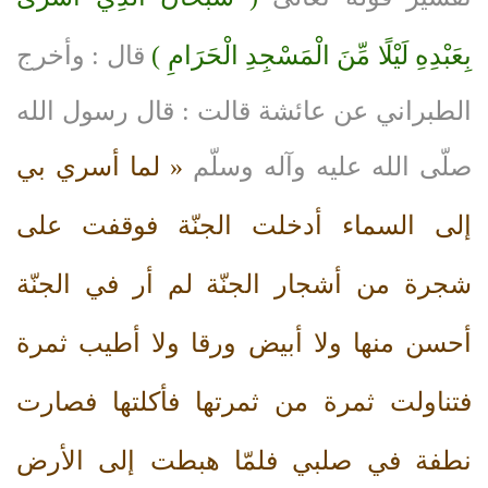
بِعَبْدِهِ لَيْلًا مِّنَ الْمَسْجِدِ الْحَرَامِ )
قال : وأخرج
الطبراني عن عائشة قالت : قال رسول الله
صلّى‌ الله‌ عليه‌ وآله‌ وسلّم
« لما أسري بي
إلى السماء أدخلت الجنّة فوقفت على
شجرة من أشجار الجنّة لم أر في الجنّة
أحسن منها ولا أبيض ورقا ولا أطيب ثمرة
فتناولت ثمرة من ثمرتها فأكلتها فصارت
نطفة في صلبي فلمّا هبطت إلى الأرض