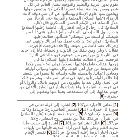
تقوم بدور التربية والتعليم والتوجيه لنساء العالم في كل
عصر ومصر، وخاصة نساء عصرها اللاتي كنّ يجتمعن حولها
ويتلقين منها علوم الإسلام ويسألنها عن كل شيء.
وقد كانت
الزهراء (عليها السلام) المعلمة والمربية حتى للرجال من
خلال النساء، فعن الإمام الحسن العسكري قال (عليه
السلام): قال رجل لامرأته: اذهبي إلى فاطمة (عليها السلام)
بنت رسول الله (صلّى الله عليه وآله) فسليها عني: أنا من
شيعتكم أو لست من شيعتكم؟ فسألتها، فقالت(عليها
السلام): «قولي له: إن كنت تعمل بما أمرناك وتنتهي عما
زجرناك عنه، فأنت من شيعتنا وإلا فلا».
فرجعت فأخبرته،
فقال: يا ويلي ومن ينفك من الذنوب والخطايا، فأنا إذن خالد
في النار، فإن من ليس من شيعتهم فهو خالد في النار!
فرجعت المرأة فقالت لفاطمة (عليها السلام) ما قال
زوجها..
فقالت فاطمة(عليها السلام) قولي له: «ليس هكذا
فان شيعتنا من خيار أهل الجنة، وكل محبينا وموالي أوليائنا
ومعادي اعدائنا، والمسلم بقلبه ولسانه لنا ليسوا من شيعتنا
إذا خالفوا أوامرنا ونواهينا في سائر الموبقات، وهم مع ذلك
في الجنة، ولكن بعد ما يطهرون من ذنوبهم بالبلايا والرزايا أو
في عرصات القيامة بأنواع شدائدها، أو في الطبق الأعلى من
جهنم بعذابها، إلى أن نستنقذهم بحبنا منها وننقلهم إلى
حضرتنا»
[8]
.
[1]
معاني الأخبار: ص107.
[2]
اشارة إلى قوله تعالى في
سورة آل عمران: 37.
[3]
تفسير العياشي: ج1 ص171 و172.
[4]
سورة الإنسان: 8.
[5]
راجع فاطمة الزهراء (عليها السلام)
في القرآن: ص313 نقلاً عن تفسير روح المعاني: ج92
ص157.
[6]
علل الشرائع: ص181.
[7]
اشارة إلى حديث «أنا
مدينة العلم وعلي بابها فمن أراد المدينة فليأتها من بابها».
عيون أخبار الرضا (عليه السلام): ص233.
[8]
تفسير الإمام
الحسن العسكري (عليه السلام): ص308.