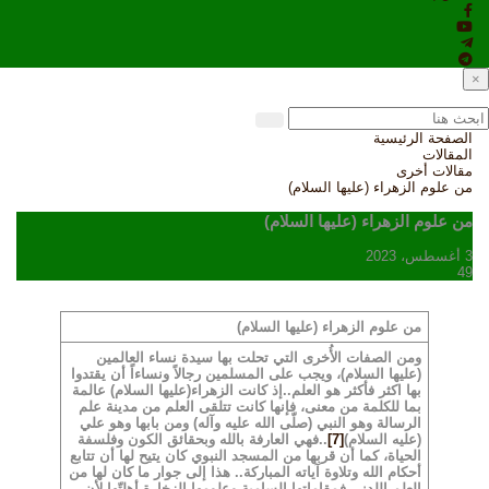
×
الصفحة الرئيسية
المقالات
مقالات أخرى
من علوم الزهراء (عليها السلام)
من علوم الزهراء (عليها السلام)
3 أغسطس، 2023
49
من علوم الزهراء (عليها السلام)
ومن الصفات الأُخرى التي تحلت بها سيدة نساء العالمين
(عليها السلام)، ويجب على المسلمين رجالاً ونساءاً أن يقتدوا
بها اكثر فأكثر هو العلم..
إذ كانت الزهراء(عليها السلام) عالمة
بما للكلمة من معنى، فإنها كانت تتلقى العلم من مدينة علم
الرسالة وهو النبي (صلّى الله عليه وآله) ومن بابها وهو علي
(عليه السلام)
[7]
..
فهي العارفة بالله وبحقائق الكون وفلسفة
الحياة، كما أن قربها من المسجد النبوي كان يتيح لها أن تتابع
أحكام الله وتلاوة آياته المباركة.. هذا إلى جوار ما كان لها من
العلم اللدني.
فمقاماتها السامية وعلومها الزخارة أهلتّها لأن