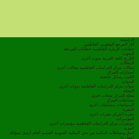
الرئيسية
أثار المرجع اليعقوبي الفاطمي
خطابات الزيارة الفاطمية
خطابات المرحلة
البحوث
التاريخ
اللغة العربية
بحوث أخرى
المقالات
مقالات مركز الدراسات الفاطمية
مقالات أخرى
اصدارات المركز
الكتب
رسائل جامعية
الندوات
ندوات مركز الدراسات الفاطمية
ندوات أخرى
المجلة
مجلة المركز
مجلات اخرى
مسابقات المركز
المسابقات
مسابقات أخرى
النشرة
نشرة المركز
نشرات اخرى
المؤتمرات
مؤتمرات مركز الدراسات الفاطمية
مؤتمرات أخرى
المزيد
اخبار ونشاطات
المكتبة
من نحن
المكتبة الصوتية
القسم العام
ارسل سؤالك
اتصل بنا