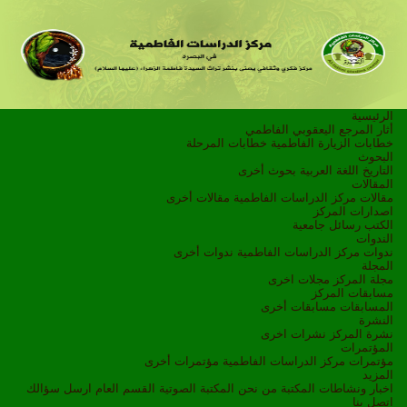
الرئيسية
أثار المرجع اليعقوبي الفاطمي
خطابات الزيارة الفاطمية
خطابات المرحلة
البحوث
التاريخ
اللغة العربية
بحوث أخرى
المقالات
مقالات مركز الدراسات الفاطمية
مقالات أخرى
اصدارات المركز
الكتب
رسائل جامعية
الندوات
ندوات مركز الدراسات الفاطمية
ندوات أخرى
المجلة
مجلة المركز
مجلات اخرى
مسابقات المركز
المسابقات
مسابقات أخرى
النشرة
نشرة المركز
نشرات اخرى
المؤتمرات
مؤتمرات مركز الدراسات الفاطمية
مؤتمرات أخرى
المزيد
اخبار ونشاطات
المكتبة
من نحن
المكتبة الصوتية
القسم العام
ارسل سؤالك
اتصل بنا