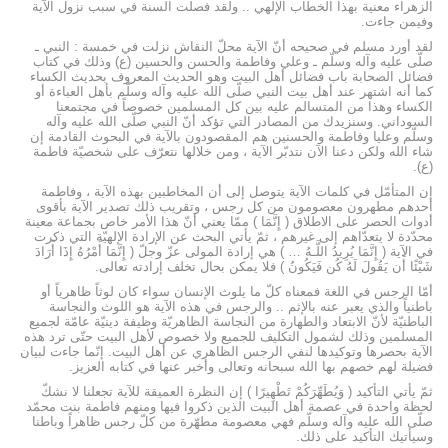
الزهراء معنية بهذا الخطاب الإلهي .. ولقد فصلت السنة في سبب نزول الآية
وفيمن جاءت.
لقد أورد مسلم في صحيحه أنّ الآية محلّ النقاش نزلت في خمسة : النبي ـ
صلّى عليه وآله وسلّم ـ وعلي وفاطمة والحسن والحسين (ع) وذلك في كتاب
فضائل الصحابة باب فضائل أهل البيت وهو الحديث المعروف بحديث الكساء
كما أنه اشتهر عند أهل بيت النبي صلّى‌ الله‌ عليه‌ وآله‌ وسلّم بأهل العباءة أو
الكساء وهذا من المتسالم عليه بين كل المسلمين خصوصاً في مجتمعنا
السوداني. وسنزيدك من المصادر التي تؤكد أنّ النبي صلّى الله عليه وآله
وسلّم وعليا وفاطمة والحسنين هم المقصودون بالآية في البحوث القادمة إن
شاء الله ولكن دعنا الآن نتدبّر الآية ، ومن خلالها نتعرّف على شخصيّة فاطمة
(ع).
إن المتأمّل في كلمات الآية يتوصل إلى أن المخاطبين بهذه الآية ، وفاطمة
أحدهم مطهرون معصومون من كل رجس ، وتقريب ذلك تصدير الآية بأقوى
أدوات الحصر على الاطلاق ( إِنَّمَا ) ممّا يعني أنّ هذا الأمر خاص بجماعة معينة
محدّدة لا يتعدّاهم إلى غيرهم ، ثمّ يأتي البحث عن الإرادة الإلهيّة التي ذكرت
في الآية ( إِنَّمَا يُرِيدُ اللَّـهُ … ) هي إرادة المولى عزّ وجلّ ( إِنَّمَا أَمْرُهُ إِذَا أَرَادَ
شَيْئًا أَن يَقُولَ لَهُ كُن فَيَكُونُ ) فلا يمكن بحال تخلف إرادته تعالى.
أمّا الرجس في اللغة فمعناه كلّ ما يلوث الإنسان سواء كان لوثاً ظاهرياً أو
باطنياً والذي يعبر عنه بالإثم .. والرجس في هذه الآية هو اللوث والنجاسة
الباطنيّة لأنّ الابتعاد والطهارة من النجاسة الظاهريّة وظيفة دينيّة عامّة لجميع
المسلمين وذلك لشمول التكليف للجميع ولا خصوص لأهل البيت حتّى ترد هذه
الآية بحصرها وتوكيدها لنفي الرجس الظاهري عن أهل البيت. إنّما جاءت لبيان
فضيلة لهم خصهم بها الله سبحانه وتعالى وأخبر عنها في كتابه العزيز.
ثمّ يأتي التأكيد ( وَيُطَهِّرَكُمْ تَطْهِيرًا ) إن النظرة العميقة للآية تجعلنا لا نشكّ
لحظة واحدة في عصمة أهل البيت الذين ذكروا فيها ومنهم فاطمة بنت محمّد
صلّى‌ الله‌ عليه‌ وآله‌ وسلّم فهي معصومة مطهّرة من كلّ رجس ظاهراً وباطنا
وسيأتيك التأكيد على ذلك.