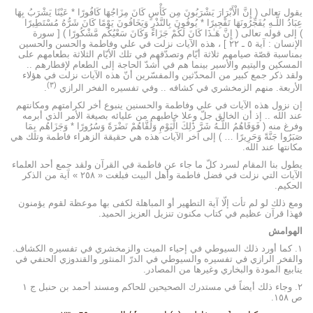
يقول تعالى ( إِنَّ الْأَبْرَارَ يَشْرَبُونَ مِن كَأْسٍ كَانَ مِزَاجُهَا كَافُورًا * عَيْنًا يَشْرَبُ بِهَا
عِبَادُ اللَّـهِ يُفَجِّرُونَهَا تَفْجِيرًا * يُوفُونَ بِالنَّذْرِ وَيَخَافُونَ يَوْمًا كَانَ شَرُّهُ مُسْتَطِيرًا
) إلى قوله تعالى ( إِنَّ هَـٰذَا كَانَ لَكُمْ جَزَاءً وَكَانَ سَعْيُكُم مَّشْكُورًا ) [ سورة
الإنسان : آية ٥ ـ ٢٢ ] ، هذه الآيات نزلت في علي وفاطمة والحسن والحسين
بمناسبة قصّة صيامهم ثلاثة أيّام وتصدّقهم في تلك الأيّام الثلاثة بطعامهم على
المسكين واليتيم والأسير بينما هم في أشدّ الحاجة إلى الطعام لإفطارهم ..
ولقد ذكر جمع كبير من المحدّثين والمفسّرين أنّ هذه الآيات نزلت في هؤلاء
(۳)
الأربعة. منهم الزمخشري في كشافه .. وفي تفسيره الفخر الرازي
.
إن نزول هذه الآيات في علي وفاطمة والحسنين ينبوع أخر لكرامتهم ومكانتهم
عند الله .. إذ أن الخالق جلّ وعلا خاطبهم من عليائه بصيغة الأمر الذي أبرمه
وفرغ منه ( فَوَقَاهُمُ اللَّـهُ شَرَّ ذَٰلِكَ الْيَوْمِ وَلَقَّاهُمْ نَضْرَةً وَسُرُورًا * وَجَزَاهُم بِمَا
صَبَرُوا جَنَّةً وَحَرِيرًا … ) إلى آخر الآيات هذه هي حقيقة الزهراء فاطمة وتلك هي
مكانتها عند الله.
يطول بنا المقام لسرد كلّ ما جاء عن فاطمة في القرآن ولقد جمع أحد العلماء
الآيات التي نزلت في فضل فاطمة وأهل البيت فبلغت « ٢٥٨ » آية من الذكر
الحكيم.
ومع ذلك لو لم تأت إلّا آية التطهير أو المباهلة لكفى بها موعظة لقوم يؤمنون
فهذا قرآن عظيم في كتاب مكنون تنزيل العزيز الحميد.
الهوامش
۱. كما أورد ذلك السيوطي في إحياء الميت والزمخشري في تفسيره الكشاف.
والفخر الرازي في تفسيره والسيوطي في الدرّ المنثور والقندوزي الحنفي في
ينابيع المودة والبخاري وغيرها من المصادر.
۲. وجاء ذلك أيضاً في مستدرك الصحيحين للحاكم ومسند أحمد بن حنبل ج ١
ص ١٥٨.