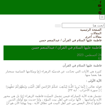
×
الصفحة الرئيسية
المقالات
مقالات أخرى
فاطمة عليها السلام في القرآن / عبدالمنعم حسن
فاطمة عليها السلام في القرآن / عبدالمنعم حسن
24 أغسطس، 2023
61
فاطمة عليها السلام في القرآن
كثيرة هي الآيات التي تحدّثت عن قدسيّة الزهراء (ع) ومكانتها السامية سنختار
هنا بعضا منها.
الآية الأولى :
قوله تعالى ( إِنَّمَا يُرِيدُ اللَّـهُ لِيُذْهِبَ عَنكُمُ الرِّجْسَ أَهْلَ الْبَيْتِ وَيُطَهِّرَكُمْ تَطْهِيرًا
) [ سورة الأحزاب : آية ٣٣].
تشمل هذه الآية المباركة فيمن تشمل السيّدة فاطمة الزهراء (ع) بل هي محور
الآية وأساسها .. لأنّها نزلت في أهل بيت النبوّة ، ولنا حديث مع أولئك الذين
حاولوا إدخال البعض من غير أهل البيت في نطاق الآية ، وما يهمّنا الآن هو أنّ