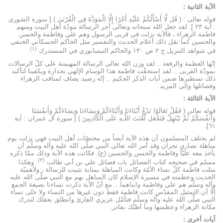
الآية الثانية :
قوله تعالى : ( قُل لَّا أَسْأَلُكُمْ عَلَيْهِ أَجْرًا إِلَّا الْمَوَدَّةَ فِي الْقُرْبَىٰ ) [ سورة الشورى
: آية ٢٣ ]. لقد جعل الله سبحانه وتعالى أجر الرسالة مودّة أهل البيت ومنهم
فاطمة الزهراء ، فالآية نزلت في قربى الرسول وهم علي وفاطمة والحسن
والحسين كما نقل ذلك أعلام الحديث والتفسير مثل الحاكم الحسكاني الحنفي
(۱)
في شواهد التنزيل ج ٢ ص ١٣٠ والحاكم النيسابوري في المستدرك
.
إنّها العظمة والرفعة .. لقد وزن الله تعالى الرسالة المهيمنة على كلّ الرسالات
بمودّة القربى .. لقد استحقّت فاطمة هذا الوسام الإلهي بجدارة ويكفينا لتأكيد
ذلك تسطيرها ضمن آيات الذكر الحكيم .. إنّه رصيد يضاف لمناقب الزهراء
وفضائلها وإلى المزيد.
الآية الثالثة :
قوله تعالى ( فَقُلْ تَعَالَوْا نَدْعُ أَبْنَاءَنَا وَأَبْنَاءَكُمْ وَنِسَاءَنَا وَنِسَاءَكُمْ وَأَنفُسَنَا
وَأَنفُسَكُمْ ثُمَّ نَبْتَهِلْ فَنَجْعَل لَّعْنَتَ اللَّـهِ عَلَى الْكَاذِبِينَ ) [ سورة آل عمران : آية
٦١].
لم يختلف المسلمون أن هذه الآية أيضاً من مختصّات أهل البيت فهي نزلت يوم
مباهلة نصارى نجران وقد أمر الله تعالى النبي صلّى‌ الله‌ عليه‌ وآله‌ وسلّم أن
يأخذ معه عليّاً وفاطمة والحسن والحسين (ع). فكانت هذه الآية وذلك ممّا ذكره
(۲)
مسلم في صحيحه كتاب الفضائل باب فضائل علي بن أبي طالب
. وهكذا
مثلت فاطمة كلّ نساء الأمّة وكانت المباهلة بمثابة تثبيت للرسالة ، ولأهميّة
الحديث وعظمته في مسيرة الإسلام كان المباهل بهم مع النبي صلّى‌ الله‌ عليه‌
وآله‌ وسلّم هم علي وفاطمة وابناهما .. مع أنّ الآية ذكرت نساءنا بصيغة الجمع
إلّا أن التمثيل المقدّس كانت فاطمة فقط دون غيرها من النساء ولا حتّى نساء
النبي صلّى‌ الله‌ عليه‌ وآله‌ وسلّم فتأمّل عزيزي القارئ وانطلق بعقلك لتدرك
مكانة الزهراء وعظمتها وما أظنّك بقادر.
آيات أخرى :