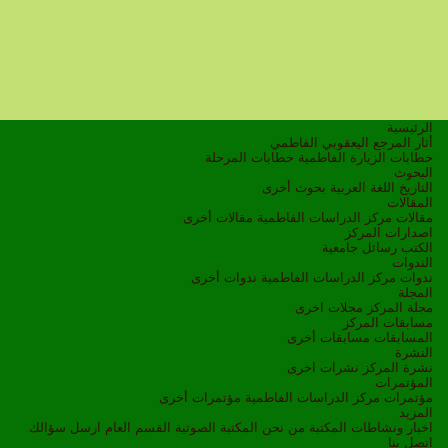
الرئيسية
أثار المرجع اليعقوبي الفاطمي
خطابات الزيارة الفاطمية
خطابات المرحلة
البحوث
التاريخ
اللغة العربية
بحوث أخرى
المقالات
مقالات مركز الدراسات الفاطمية
مقالات أخرى
اصدارات المركز
الكتب
رسائل جامعية
الندوات
ندوات مركز الدراسات الفاطمية
ندوات أخرى
المجلة
مجلة المركز
مجلات اخرى
مسابقات المركز
المسابقات
مسابقات أخرى
النشرة
نشرة المركز
نشرات اخرى
المؤتمرات
مؤتمرات مركز الدراسات الفاطمية
مؤتمرات أخرى
المزيد
اخبار ونشاطات
المكتبة
من نحن
المكتبة الصوتية
القسم العام
ارسل سؤالك
اتصل بنا