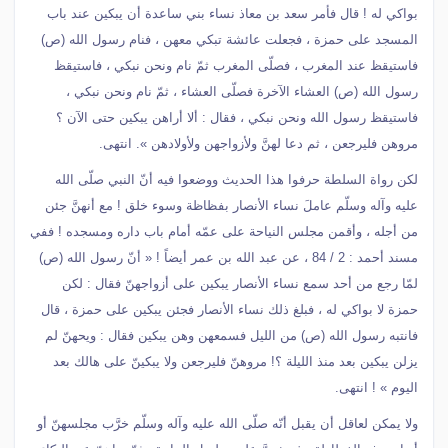
بواكي له ! قال فأمر سعد بن معاذ نساء بني ساعدة أن يبكين عند باب
المسجد على حمزة ، فجعلت عائشة تبكي معهن ، فنام رسول الله (ص)
فاستيقظ عند المغرب ، فصلّى المغرب ثمّ نام ونحن نبكي ، فاستيقظ
رسول الله (ص) العشاء الآخرة فصلّى العشاء ، ثمّ نام ونحن نبكي ،
فاستيقظ رسول الله ونحن نبكي ، فقال : ألا أراهن يبكين حتى الآن ؟
مروهن فليرجعن ، ثم دعا لهنَّ ولأزواجهن ولأولادهن ». انتهى.
لكن رواة السلطة حرفوا هذا الحديث ووضعوا فيه أنّ النبي صلّى الله
عليه وآله وسلّم عاملَ نساء الأنصار بفظاظة وسوء خلق ! مع أنهنَّ جئن
من أجله ، وأقمن مجلس النياحة على عمّه أمام باب داره ومسجده ! ففي
مسند أحمد : 2 / 84 ، عن عبد الله بن عمر أيضاً ! « أنّ رسول الله (ص)
لمّا رجع من أحد سمع نساء الأنصار يبكين على أزواجهنّ فقال : لكن
حمزة لا بواكي له ، فبلغ ذلك نساء الأنصار فجئن يبكين على حمزة ، قال
فانتبه رسول الله (ص) من الليل فسمعهن وهن يبكين فقال : ويحهنّ لم
يزلن يبكين بعد منذ الليلة ؟! مروهنّ فليرجعن ولا يبكينّ على هالك بعد
اليوم » ! انتهى.
ولا يمكن لعاقل أن يقبل أنّه صلّى الله عليه وآله وسلّم خرَّب مجلسهنّ أو