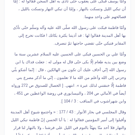
وأمّا يوسف فبكى على يعقوب حتّى تأذّى به أهل السجن فقالوا له : إمّا
أن تبكي الليل وتسكت بالنهار ، وإمّا أن تبكي النهار وتسكت بالليل ،
فصالحهم على واحد منهما.
وأمّا فاطمة فبكت على رسول الله صلّى الله عليه وآله وسلّم حتّى تأذّى
بها أهل المدينة فقالوا لها : قد آذيتنا بكثرة بكائك ! فكانت تخرج إلى
المقابر فتبكي حتّى تقضي حاجتها ثمّ تنصرف.
وأمّا علي بن الحسين فبكى على الحسين عليه السلام عشرين سنة ما
وضع بين يديه طعام إلّا بكى حتّى قال له مولى له : جعلت فداك يا ابن
رسول الله إنّي أخاف عليك أن تكون من الهالكين ، قال : إنّما أشكو بثّي
وحزني إلى الله وأعلم من الله ما لا تعلمون ، إنّي ما أذكر مصرع بني
فاطمة إلّا خنقتني لذلك عبرة ». انتهى. [ الخصال للصدوق ص 272 ورواه
أيضاً في الأمالي ص 204 ، والنيسابوري في روضة الواعظين ص 451 ،
وابن شهراشوب في المناقب : 3 / 104 ].
وقال المجلسي في بحار الأنوار : 43 / 177 : « واجتمع شيوخ أهل المدينة
وأقبلوا إلى أمير المؤمنين فقالوا له : يا أبا الحسن إنّ فاطمة تبكي الليل
والنهار فلا أحد منّا يتهنّأ بالنوم في الليل على فرشنا ، ولا بالنهار لنا قرار