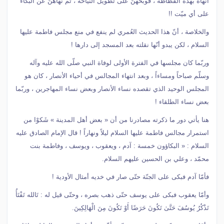
أنهاه بهذه الفظاظة ، فوبخهنَّ على تطويل النياحة ، ثمّ نهاهنّ عن البكاء
على أي ميّت !!
والخلاصة ، أنّ هذا الحديث العُمري لم ينفع في منع مجلس فاطمة عليها
السلام ، لكن يبدو أنّها نقلته بعد المسجد إلى دارها !
وربّما كان مجلسها في الفترة الأولى لوفاة النبي صلّى الله عليه وآله
وسلّم صباحاً ومساءاً ، وبعد انتهاء المجالس في أحياء الأنصار ، كان هو
المجلس الوحيد الذي تقصده نساء الأنصار وبعض نساء المهاجرين ، وربّما
بعض نساء الطلقاء !
هنا يأتي دور ما ذكرته مصادرنا من أن « بعض أهل المدينة » شَكوْا من
استمرار مجالس فاطمة عليها السلام ليلاً ونهاراً ! قال الإمام الصادق عليه
السلام : « البكاؤون خمسة : آدم ، ويعقوب ، ويوسف ، وفاطمة بنت
محمّد ، وعلي بن الحسين عليهم السلام.
فأمّا آدم فبكى على الجنّة حتّى صار في خديه أمثال الأودية !
وأمّا يعقوب فبكى على يوسف حتّى ذهب بصره ، وحتّى قيل له : تَالله تَفْتَأُ
تَذْكُرُ يُوسُفَ حَتَّىٰ تَكُونَ حَرَضًا أَوْ تَكُونَ مِنَ الْهَالِكِينَ.