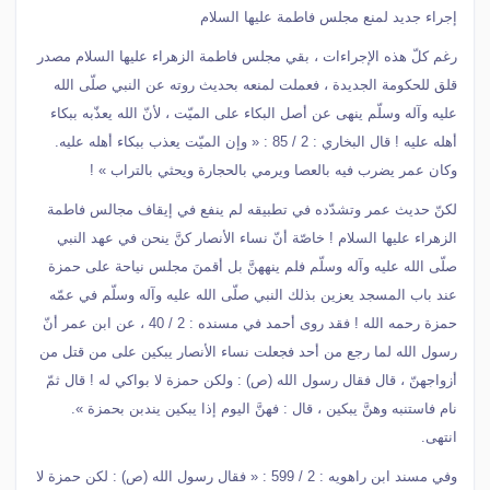
إجراء جديد لمنع مجلس فاطمة عليها السلام
رغم كلّ هذه الإجراءات ، بقي مجلس فاطمة الزهراء عليها السلام مصدر
قلق للحكومة الجديدة ، فعملت لمنعه بحديث روته عن النبي صلّى الله
عليه وآله وسلّم ينهى عن أصل البكاء على الميّت ، لأنّ الله يعذّبه ببكاء
أهله عليه ! قال البخاري : 2 / 85 : « وإن الميّت يعذب ببكاء أهله عليه.
وكان عمر يضرب فيه بالعصا ويرمي بالحجارة ويحثي بالتراب » !
لكنّ حديث عمر وتشدّده في تطبيقه لم ينفع في إيقاف مجالس فاطمة
الزهراء عليها السلام ! خاصّة أنّ نساء الأنصار كنَّ ينحن في عهد النبي
صلّى الله عليه وآله وسلّم فلم ينههنَّ بل أقمنَ مجلس نياحة على حمزة
عند باب المسجد يعزين بذلك النبي صلّى الله عليه وآله وسلّم في عمّه
حمزة رحمه الله ! فقد روى أحمد في مسنده : 2 / 40 ، عن ابن عمر أنّ
رسول الله لما رجع من أحد فجعلت نساء الأنصار يبكين على من قتل من
أزواجهنّ ، قال فقال رسول الله (ص) : ولكن حمزة لا بواكي له ! قال ثمّ
نام فاستنبه وهنَّ يبكين ، قال : فهنَّ اليوم إذا يبكين يندبن بحمزة ».
انتهى.
وفي مسند ابن راهويه : 2 / 599 : « فقال رسول الله (ص) : لكن حمزة لا