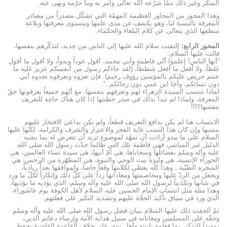
المنكر وغير ذلك ممّا شرّعه الله تعالى وأمر به وما حرّمه ونهى عنه.
وهذا المحور من المحاور العظيمة المهمّة التي تشكّل مصدراً من مصادر
المعرفة بالنسبة لنا، وهو يكشف عن مدى علمها ومستوى معرفتها وبلاغة
منطقها الذي يتعالى عن كلام البلغاء والحكماء.
المحور الرابع
:
إلتفتت سلام الله عليها إلى الناس من جديد، لتذكّرهم بنفسها،
قالت عليها السلام:
“أيها الناس! إعلموا أنّي فاطمة وأبي محمد، أقول عوداً وبدواً، ولا أقول ما أقول
غلطاً، ولا أفعل ما أفعل شططاً، (لقد جاءكم رسول من أنفسكم عزيز عليه ما
عنتم حريص عليكم بالمؤمنين رؤوف رحيم). فإن تعزوه وتعرفوه تجدوه أبي
دون نسائكم، وأخا ابن عمي دون رجالكم..”.
لماذا تنتسب السيدة الزهراء لهم وتعرفهم بنفسها، مع أنّهم جميعاً يعرفونها حقّ
المعرفة، ولماذا لم تبدأ بذلك في صدر خطبتها إذا كان هناك حاجة للتعريف
بنفسها؟!!!
الانتساب هنا لم يكن بدافع التعريف قطعاً، ولم يكن بداعي الافتخار عليهم
بنسبها وإن كان هذا النسب غاية الفخر والاعتزاز والشرف والكرامة، لكنّها عليها
السلام على ما يبدو أرادت أن تمهّد لموضوع تريد أن تتعرض له بما يشبه
الدليل غير المباشر، فهي فاطمة تلك التي طالما حدّث رسول الله صلى الله
عليه وآله وسلم بفضائلها وسجاياها، هي أمّ أبيها، هي سيدة نساء العالمين، هي
الحوراء الإنسية، هي وليدة بيت الوحي والنبوة، هي المطهّرة من الرجس، هي
الشجرة الطيّبة.. وهذا كلّه يعطي لكلامها وقعاً خاصاً، ولمواقفها بعداً ريادياً،
ويجعل من الردّ عليها ومخاصمتها ومعاداتها رداً على كلّ ذلك وإنكاراً لكلّ ما ورد
في شأنها وتكذيباً لرسول الله صلى الله عليه وآله وسلم، الذي يؤذيه ما يؤذيها،
وهذا مثله مثل انتساب الإمام الحسين عليه السلام لأهل الكوفة يوم عاشوراء،
الذي ورد في سياق تأكيد الحجّة عليهم وتشديد النكير على فعلتهم.
ثمّ ألحقت ذلك عليها السلام ببيان فضل رسول الله صلى الله عليه وآله وسلم
وحقّه على المسلمين ومعاناته في سبيل هداية الأمة وإرساء دعائم الدين،
تمهيداً للتذكير بما فعلوه بابنته وأهل بيته، على خلاف القاعدة القاضية بحفظ