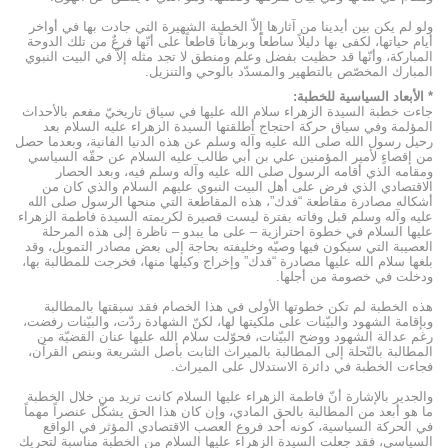
ولو لم يكن بين أيدينا من آثارها إلاّ الخطبة الشهيرة التي جادت بها في أواخر
أيام حياتها، لكفى بها دليلاً ساطعاً وبرهاناً قاطعاً على أنّها فرعٌ من تلك الدوحة
المباركة، وأنّها قد حظيت بفضل وعلم ومنطق لا تجد مثله إلاّ في البيت النبوي
المبارك المخصّص بالتطهير والمسدّد بالوحي والتنزيل.
*
الأبعاد السياسية للخطبة
:
جاءت خطبة السيدة الزهراء سلام الله عليها في سياق تاريخيّ مفعم بالأحداث
المؤلمة وفي سياق حركة احتجاج أطلقتها السيدة الزهراء عليه السلام بعد
رحيل رسول الله صلى الله عليه وآله وسلم عن هذه الدنيا الفانية، وبعدما حصل
من إقصاءٍ لأمير المؤمنين علي بن أبي طالب عليه السلام عن حقّه السياسي
ومقامه الذي أقامه الرسول صلى الله عليه وآله وسلم فيه، وبعد الحصار
الاقتصادي الذي فرض على أهل البيت النبوي عليهم السلام والذي كان من
أشكاله مصادرة مقاطعة “فدك”، هذه المقاطعة التي منحها الرسول صلى الله
عليه وآله وسلم قبل وفاته بفترة ليست قصيرة لكريمته السيدة فاطمة الزهراء
عليها السلام في خطوة احترازية – على ما يبدو – ناظرة إلى هذه المرحلة
العصيبة التي سيكون فيها وصيّه وخليفته بحاجة إلى بعض مصادر التمويل، وقد
بلغها سلام الله عليها مصادرة “فدك” وإخراج وكيلها منها، فخرجت للمطالبة بها،
ودخلت في خصومة من أجلها.
هذه الخطبة لم تكن خطوتها الأولى في هذا الخصام فقد سبقتها بالمطالبة
وبإقامة الشهود والبيّنات على ملكيتها لها، لكنّ الشهادة ردّت، والبيّنات رفضت،
رغم عدالة الشهود ووضح البيّنات، فحوّلت سلام الله عليها عنان القضيّة من
المطالبة بالنّحلة إلى المطالبة بالميراث الثابت بأصل الشريعة وبنص القرآن،
فجاءت الخطبة في دائرة الاستدلال على الميراث.
والجدير بالإشارة أنّ فاطمة الزهراء عليها السلام كانت تريد من خلال الخطبة
ما هو أبعد من المطالبة بالحق المادي، وإن كان هذا الحق يشكّل عنصراً مهماً
في الحركة السياسية، كونه أحد فروع العصب الاقتصادي المؤثر في الواقع
السياسي، فقد جعلت السيدة الزهراء عليها السلام من الخطبة مناسبة لتحريك