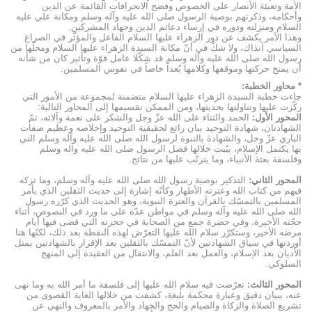
الأمة وتعبئة الأنصار على الخصوص وفضح الانحرافات القائمة عن الدين
وأحكامه، وذكرتهم بوصية الرسول صلى الله عليه وآله وسلم ومكانة علي عليه
السلام ومنزلته ودوره في إرساء دعائم الدين وجهاد المشركين.
وهذا الأمر يكشف عن دور الزهراء عليها السلام الفاعل والمؤثّر في الصراع
السياسي آنذاك، ولا شكّ في أنّ مكانة السيدة الزهراء عليها السلام ومحلّها من
رسول الله صلى الله عليه وآله وسلم قد شكّلا عامل قوّة وتأثير كان من شأنه
أن يمنح حركتها وموقفها وكلامها بُعداً خاصاً في نفوس المسلمين.
*
محاور الخطبة
:
جاءت خطبة السيدة الزهراء عليها السلام متضمنة لمجموعة من الأمور التي
ركّزت عليها وتناولتها بحديثها، ومن الممكن تقسيمها إلى المحاور التالية:
المحور الأول
:
الحمد والثناء على الله عزّ وجل والشكر على نعمة وآلائه، ثمّ
الشهادتان، شهادة التوحيد ببان رائع لحقيقية التوحيد وإخلاصه وعظيم صفات
الباري عزّ وجل، والشهادة بالنبوة لرسول الله صلى الله عليه وآله وسلم التي
بها يكتمل الإسلام، بيّنت خلالها فضل الرسول صلى الله عليه وآله وسلم
وفلسفة بعثة الأنبياء، وما يترتّب عليها من نتائج.
المحور الثاني
:
التذكير بوصية رسول الله صلى الله عليه وآله وسلم، وما تركه
فيهم من كتاب الله وعترته الأطهار وكأنّه إشارة إلى حديث الثقلين الذي يأمر
المسلمين بالتمسّك بالقرآن والعترة النبوية، وهو الحديث الذي كرّره رسول
الله صلى الله عليه وآله وسلم في مواطن عدّة على ما ورد في النصوص، أثناء
حجّته الأخيرة، وفي حضرة جمع من الصحابة في حجرته التي قضى فيها أيام
مرضه الأخير، وستكرّر سلام الله عليها التعرّض لهذه النقطة بعد ذلك، لكنّها هنا
أوردتها في سياق الشهادتين لأنّ التمسّك بالثقلين بعد الإقرار بالشهادتين يمثل
الأديان بعد الإسلام، والعمل بعد العلم، والانتقال من العقيدة إلى المنهج
السلوكي.
المحور الثالث
:
تعرّضت فيه سلام الله عليها إلى فلسفة ما أمر الله به وما نهى
عنه، ببيان دقيق وعبارة محكمة بليغة، كشفت من خلالها الغاية القصوى من
تشريع الصلاة والزكاة والصيام والحج والجهاد والأمر بالمعروف والنهي عن