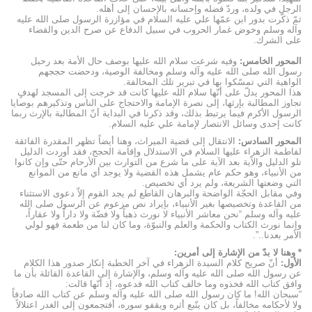
الرجل في ولده، وردّ فضله وإحسانه بالإحسان إلى أهله.
ثمّ ذكّرت بدور ابن عمّها علي عليه السلام في مؤازرة الرسول صلى الله عليه
وآله وسلم وخوض غمار الحروب في سبيل الدفاع عن صرح الدين والقضاء
على الشرك.
المحور الخامس
:
وفيه شرعت سلام الله عليها بوصف حال الأمة بعد رحيل
رسول الله صلى الله عليه وآله وسلم ومخالفة الوصية، ودحضت حججهم
الواهية التي تمسّكوا بها في تبرير تلك المخالفة.
هذا المحور يدلّ على أنّها سلام الله عليها كانت قد خرجت إلى المسجد لهدفٍ
تجاوز المطالبة بإرثها، إلى نصرة الإمامة والاحتجاج على الناس وتذكيرهم بوصايا
الرسول الأكرم فيما يرتبط بذلك، وقد ذكرنا في البداية أنّ المطالبة بالإرث ربما
كانت إحدى وسائل الانتصار لإمامة علي عليه السلام.
المحور السادس
:
الانتقال إلى قضية الميراث، وهنا أيضاً تظهر المقدرة الفائقة
لفاطمة الزهراء عليها السلام في الاستدلال وإقامة الحجج، فقد أوردت الدليل
تلو الدليل والآية بعد الآية على ما شرع من التوارث بين الأرحام حتّى وإن كانوا
من الأنبياء، وهو حكم عام يشمل هذه القضية ولا يوجد أي مانع من الموانع
التي وضعتها الشريعة، ولم يرد أي تخصيص.
وفي مقابل الحجّة الواضحة والبرهان القاطع لم يجد القوم إلاّ دعوى الاستثناء
من القاعدة وتخصيصها بغير الأنبياء، بإيراد نص مزعوم عن الرسول صلى الله
عليه وآله وسلم “نحن معاشر الأنبياء لا نورث ذهباً ولا فضّة ولا داراً ولا عقاراً،
وإنما نورث الكتاب والحكمة والعلم والنبوّة، وما كان لنا من طعمة فهو لولي
الأمر بعدنا..”.
*
وهنا لا بدّ من الإشارة إلى أمرين
:
الأول
:
أنّ صريح كلام السيدة الزهراء في آخر الخطبة إنكار صدور هذا الكلام
عن رسول الله صلى الله عليه وآله وسلم، والإشارة إلى القاعدة القائلة بأن ما
وافق كتاب الله فخذوه وما خالف كتاب الله فدعوه، إذ أنّها قالت:
“سبحان الله! ما كان رسول الله صلى الله عليه وآله وسلم عن كتاب الله صادفاً
ولا لأحكامه مخالفاً، بل كان يتّبع أثره ويقفو سوره، أفتجمعون إلى الغدر اعتلالاً