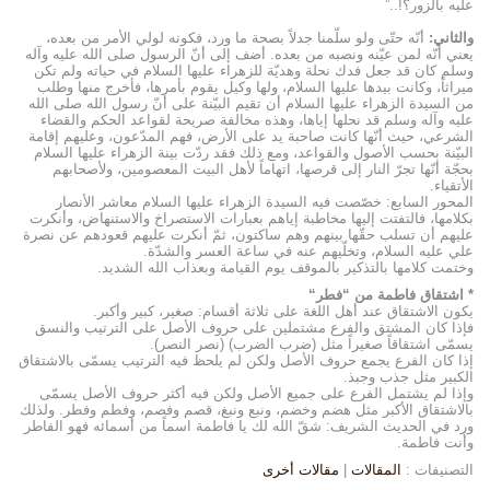
عليه بالزور؟!..”
والثاني
:
أنّه حتّى ولو سلّمنا جدلاً بصحة ما ورد، فكونه لولي الأمر من بعده،
يعني أنّه لمن عيّنه ونصبه من بعده. أضف إلى أنّ الرسول صلى الله عليه وآله
وسلم كان قد جعل فدك نحلة وهديّة للزهراء عليها السلام في حياته ولم تكن
ميراثاً، وكانت بيدها عليها السلام، ولها وكيل يقوم بأمرها، فأخرج منها وطلب
من السيدة الزهراء عليها السلام أن تقيم البيّنة على أنّ رسول الله صلى الله
عليه وآله وسلم قد نحلها إياها، وهذه مخالفة صريحة لقواعد الحكم والقضاء
الشرعي، حيث أنّها كانت صاحبة يد على الأرض، فهم المدّعون، وعليهم إقامة
البيّنة بحسب الأصول والقواعد، ومع ذلك فقد ردّت بينة الزهراء عليها السلام
بحجّة أنّها تجرّ النار إلى قرصها، اتهاماً لأهل البيت المعصومين، ولأصحابهم
الأتقياء.
المحور السابع: خصّصت فيه السيدة الزهراء عليها السلام معاشر الأنصار
بكلامها، فالتفتت إليها مخاطبة إياهم بعبارات الاستصراخ والاستنهاض، وأنكرت
عليهم أن تسلب حقّها بينهم وهم ساكتون، ثمّ أنكرت عليهم قعودهم عن نصرة
علي عليه السلام، وتخلّيهم عنه في ساعة العسر والشدّة.
وختمت كلامها بالتذكير بالموقف يوم القيامة وبعذاب الله الشديد.
*
اشتقاق فاطمة من “فطر
“
يكون الاشتقاق عند أهل اللغة على ثلاثة أقسام: صغير، كبير وأكبر.
فإذا كان المشتق والفرع مشتملين على حروف الأصل على الترتيب والنسق
يسمّى اشتقاقاً صغيراً مثل (ضرب الضرب) (نصر النصر).
إذا كان الفرع يجمع حروف الأصل ولكن لم يلحظ فيه الترتيب يسمّى بالاشتقاق
الكبير مثل جذب وجبذ.
وإذا لم يشتمل الفرع على جميع الأصل ولكن فيه أكثر حروف الأصل يسمّى
بالاشتقاق الأكبر مثل هضم وخضم، ونبع ونبغ، قصم وفصم، وفطم وفطر. ولذلك
ورد في الحديث الشريف: شقّ الله لك يا فاطمة اسماً من أسمائه فهو الفاطر
وأنت فاطمة.
التصنيفات :
المقالات
|
مقالات أخرى