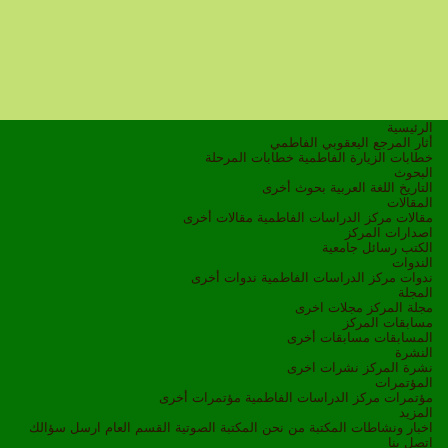
الرئيسية
أثار المرجع اليعقوبي الفاطمي
خطابات الزيارة الفاطمية
خطابات المرحلة
البحوث
التاريخ
اللغة العربية
بحوث أخرى
المقالات
مقالات مركز الدراسات الفاطمية
مقالات أخرى
اصدارات المركز
الكتب
رسائل جامعية
الندوات
ندوات مركز الدراسات الفاطمية
ندوات أخرى
المجلة
مجلة المركز
مجلات اخرى
مسابقات المركز
المسابقات
مسابقات أخرى
النشرة
نشرة المركز
نشرات اخرى
المؤتمرات
مؤتمرات مركز الدراسات الفاطمية
مؤتمرات أخرى
المزيد
اخبار ونشاطات
المكتبة
من نحن
المكتبة الصوتية
القسم العام
ارسل سؤالك
اتصل بنا