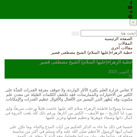
×
الصفحة الرئيسية
المقالات
مقالات أخرى
خطبة الزهراء(عليها السلام) الشيخ مصطفى قصير
خطبة الزهراء(عليها السلام) الشيخ مصطفى قصير
3 أكتوبر، 2023
70
لا تقاس غزارة العلم بكثرة الآثار الواردة، ولا تتوقف معرفة القدرات الفذّة على
الكثير من الاختبارات والممارسات، فقد تكشف الكلمات القليلة عن معدن علم
مكنون، وقد يُظهر النزر اليسير من الأفعال والأقوال عظيم القدرات والإمكانات
.
سيدتنا ومولاتنا فاطمة الزهراء سلام الله عليها عاشت قليلاً ورحلت سريعاً، ولم
يورد لنا التأريخ – مع الأسف – الكثير من آثارها، ورغم ذلك كلّه بلغت الذروة في
كمال ذاتها وصفاء جوهرها وعظيم فضلها وغزير علمها.
حسبنا في ذلك ما جاء به الذكر الحكيم من آيات المدح والثناء، وما تكرّر على
لسان أبيها الرسول الأعظم صلى الله عليه وآله وسلم في أكثر من مناسبة
ومقام في شأنها وفي بيان منزلتها وفضلها، وهو الذي لا ينطق عن الهوى.