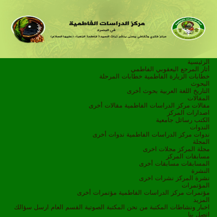
الرئيسية
أثار المرجع اليعقوبي الفاطمي
خطابات الزيارة الفاطمية
خطابات المرحلة
البحوث
التاريخ
اللغة العربية
بحوث أخرى
المقالات
مقالات مركز الدراسات الفاطمية
مقالات أخرى
اصدارات المركز
الكتب
رسائل جامعية
الندوات
ندوات مركز الدراسات الفاطمية
ندوات أخرى
المجلة
مجلة المركز
مجلات اخرى
مسابقات المركز
المسابقات
مسابقات أخرى
النشرة
نشرة المركز
نشرات اخرى
المؤتمرات
مؤتمرات مركز الدراسات الفاطمية
مؤتمرات أخرى
المزيد
اخبار ونشاطات
المكتبة
من نحن
المكتبة الصوتية
القسم العام
ارسل سؤالك
اتصل بنا