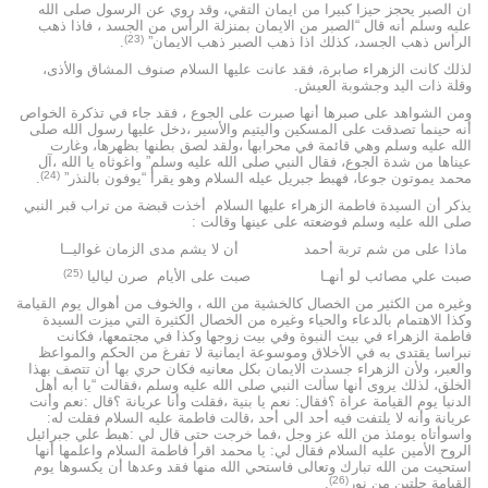
ان الصبر يحجز حيزا كبيرا من ايمان التقي، وقد روي عن الرسول صلى الله
عليه وسلم أنه قال “الصبر من الايمان بمنزلة الرأس من الجسد ، فاذا ذهب
(23)
الرأس ذهب الجسد، كذلك اذا ذهب الصبر ذهب الايمان”
.
لذلك كانت الزهراء صابرة، فقد عانت عليها السلام صنوف المشاق والأذى،
وقلة ذات اليد وجشوبة العيش.
ومن الشواهد على صبرها أنها صبرت على الجوع ، فقد جاء في تذكرة الخواص
أنه حينما تصدقت على المسكين واليتيم والأسير ،دخل عليها رسول الله صلى
الله عليه وسلم وهي قائمة في محرابها ،ولقد لصق بطنها بظهرها، وغارت
عيناها من شدة الجوع، فقال النبي صلى الله عليه وسلم” واغوثاه يا الله ،آل
(24)
محمد يموتون جوعا، فهبط جبريل عيله السلام وهو يقرأ “يوفون بالنذر”
.
يذكر أن السيدة فاطمة الزهراء عليها السلام أخذت قبضة من تراب قبر النبي
صلى الله عليه وسلم فوضعته على عينها وقالت :
ماذا على من شم تربة أحمد أن لا يشم مدى الزمان غواليــا
(25)
صبت علي مصائب لو أنهـا صبت على الأيام صرن لياليا
وغيره من الكثير من الخصال كالخشية من الله ، والخوف من أهوال يوم القيامة
وكذا الاهتمام بالدعاء والحياء وغيره من الخصال الكثيرة التي ميزت السيدة
فاطمة الزهراء في بيت النبوة وفي بيت زوجها وكذا في مجتمعها، فكانت
نبراسا يقتدى به في الأخلاق وموسوعة ايمانية لا تفرغ من الحكم والمواعظ
والعبر، ولأن الزهراء جسدت الايمان بكل معانيه فكان حري بها أن تتصف بهذا
الخلق، لذلك يروى أنها سألت النبي صلى الله عليه وسلم ،فقالت “يا أبه أهل
الدنيا يوم القيامة عراة ؟فقال: نعم يا بنية ،فقلت وأنا عريانة ؟قال :نعم وأنت
عريانة وأنه لا يلتفت فيه أحد الى أحد ،قالت فاطمة عليه السلام فقلت له:
واسوأتاه يومئذ من الله عز وجل ،فما خرجت حتى قال لي :هبط علي جبرائيل
الروح الأمين عليه السلام فقال لي: يا محمد اقرأ فاطمة السلام واعلمها أنها
استحيت من الله تبارك وتعالى فاستحي الله منها فقد وعدها أن يكسوها يوم
(26)
القيامة حلتين من نور
.