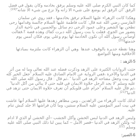
كما كان النبي الكرم صلى الله عليه وسلم يرفق بخادمه وكان يقول في فضل
(19)
الرفق “ان الرفق لم يوضع على شيء الا زانه ولا نزع من شيء الا شانه”
.
وهكذا كانت الزهراء عليها السلام ترفق بخادمتها ، فقد روي عن سلمان
الفارسي رضي الله عنه قال: كانت فاطمة عليها السلام جالسة وقدامها رحى
تطحن بها الشعير وعلى عمود الرحى دم سائل ،والحسين في ناحية الدار
يتضور من الجوع، فقلت يا بنت رسول الله دبرت كفاك وهذه فضة ؟،فقالت
أوصاني رسول الله أن تكون الخادمة لها يوم وعلي يوم، فكان أمس يوم
(20)
خدمتها
.
وهنا نقطة جديرة بالوقوف عندها وهي أن الزهراء كانت ملتزمة بمبادئها
الأخلاقية ومنها التواضع.
5-الزهد :
حثت الروايات الكثيرة على الزهد وذكرت فضله عند الله تعالى وما له من أثر
في الدنيا والآخرة ،ففي الرواية عن الامام الصادق عليه السلام “جعل الخير كله
في بيت وجعل مفتاحه الزهد في الدنيا ” ،ثم قال : قال رسول الله صلى الله
عليه وسلم “لا يجد الرجل حلاوة الايمان في قلبه حتى لا يبالي من أكل الدنيا”
،ثم قال عليه السلام “حرام على قلوبكم أن تعرف حلاوة الايمان حتى تزهد في
(21)
الدنيا”
.
لذلك كانت الزهراء من الزاهدين ، ومن مظاهر زهدها عليها السلام أنها عاشت
في بيت أمير المؤمنين عليه السلام سنتين، وما كان فراشها الا جلد كبش تنام
عليه.
وليس الزهد في الدنيا لبس الخشن وأكل الجشب –أي الخشن أو الذي لا ادام
له- ولكن الزهد في الدنيا –قصر الأمل – كما يبين لنا ذلك النبي صلى الله عليه
(22)
وسلم
.
6-الصبر: