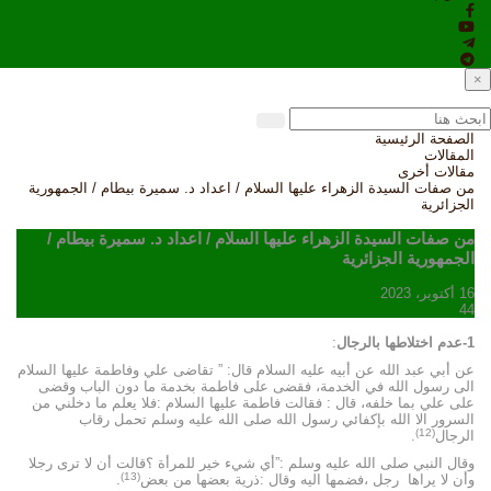
×
الصفحة الرئيسية
المقالات
مقالات أخرى
من صفات السيدة الزهراء عليها السلام / اعداد د. سميرة بيطام / الجمهورية
الجزائرية
من صفات السيدة الزهراء عليها السلام / اعداد د. سميرة بيطام /
الجمهورية الجزائرية
16 أكتوبر، 2023
44
1-عدم اختلاطها بالرجال
:
عن أبي عبد الله عن أبيه عليه السلام قال: ” تقاضى علي وفاطمة عليها السلام
الى رسول الله في الخدمة، فقضى على فاطمة بخدمة ما دون الباب وقضى
على علي بما خلفه، قال : فقالت فاطمة عليها السلام :فلا يعلم ما دخلني من
السرور الا الله بإكفائي رسول الله صلى الله عليه وسلم تحمل رقاب
(12)
الرجال
.
وقال النبي صلى الله عليه وسلم :”أي شيء خير للمرأة ؟قالت أن لا ترى رجلا
(13)
وأن لا يراها رجل ،فضمها اليه وقال :ذرية بعضها من بعض
.