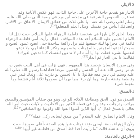
2-الايثار:
الايثار هو تقديم حاجة الآخرين على حاجة الذات، فهو عكس الأنانية وقد
تضافرت النصوص الشرعية في مدحه، أين ورد في وصية النبي صلى الله عليه
وسلم لعلي رضي الله عنه : يا علي ثلاث من حقائق الايمان: الانفاق من الاقتار،
14)
وانصافك الناس من نفسك، وبذل العلم للمتعلم(
.
وهذا الخلق كان بارزا في شخصية فاطمة الزهراء عليها السلام، حيث نقل لنا
الامام الحسن عليه السلام أحد هذه المواقف فقال: رأيت أمي فاطمة الزهراء
قائمة في محرابها ليلة جمعتها فلم تزل راكعة ساجدة حتى اتضح عمود الصبح و
سمعتها تدعو للمؤمنين والمؤمنات وتسميهم وتكثر الدعاء لهم، ولا تدعو
لنفسها بشيء فقلت لها :يا أماه لم لا تدعين لنفسك كما تدعين لغيرك؟
(15)
فقالت: يا بني الجار ثم الدار
.
وفي سورة الانسان يتجسد هذا المفهوم ، فهي نزلت في أهل البيت ،فعن بن
عباس رضي الله عنه أن الحسن والحسين مرضا فعاداهما رسول الله صلى الله
عليه وسلم في ناس معه فقالوا: يا أبا الحسن لو نذرت على ولدك فنذر علي
وفاطمة وفضة جارية لهما أن برءا مما بهما أن يصوموا ثلاثة أيام فشفيا وما
معهما شيء.
3-الصدق:
الصدق هو قول الحق ومطابقة الكلام للواقع، وهو من صفات المؤمنين وللصدق
مراتب ودرجات ، وقد ورد في فضله الكثير من الأحاديث والآيات ،حيث أمر الله
(16)
تعالى بالصدق فقال “يا أيها الذين آمنوا اتقوا الله وكونوا مع الصادقين”
.
(17)
وقال الامام الصادق عليه السلام ” من صدق لسانه، زكى عمله”
.
ولأن الزهراء ربيبة الوحي ،فقد تمثلت فيها هذه الصفة بأعلى صورها، حيث
(18)
يروي أن عائشة قالت “ما رأيت أحدا قط أصدق من فاطمة غير أبيها “
.
4-الرفق بالخادمة: