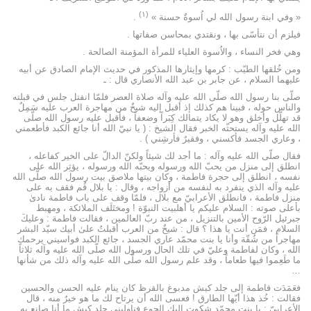
(۱)
« وفي ابنة رسول الله لي اُسوةٌ حسنة »
.
فيلزم أن نتأسّى بها ، ونقتدي بمحاسن صفاتها .
وهي فخر النساء ، والاُسوة العلياء للمرأة المؤمنة الصالحة .
ومن خُلقها الطيّب : كرمها وإيثارها المذكور في حديث الإمام الصادق عن أبيه
عليهما السلام ، عن جابر بن عبد الله الأنصاري قال : ـ
صلّى بنا رسول الله صلّى الله عليه وآله صلاة العصر فلمّا انفتل جلس في قبلته
والناس حوله ، فبينا هم كذلك إذ أقبل إليه شيخٌ من مهاجرة العرب عليه سَمِلٌ
قد تهلّل وأخلق وهو لا يكاد يتمالك كِبَراً وضعفاً ، فأقبل عليه رسول الله صلّى
الله عليه وآله يستحثّه الخبر فقال الشيخ : ( يا نبيّ الله أنا جائع الكبد فأطعمني
، وعاري الجسد فأكسني ، وفقيرٌ فأرشِني ) .
فقال صلّى الله عليه وآله : ما أجد لك شيئاً ولكنّ الدالّ على الخير كفاعله ،
انطلق إلى منزل من يحبّ الله ورسوله ويحبّه الله ورسوله ، يؤثِر الله على
نفسه ، انطلق إلى حجرة فاطمة ، وكان بيتها ملاصق بيت رسول الله صلّى الله
عليه وآله الذي ينفرد به لنفسه من أزواجه ، وقال : يا بلال قُم فقف به على
منزل فاطمة ، فانطلق الأعرابيّ مع بلال ، فلمّا وقف على باب فاطمة نادىٰ
بأعلى صوته : السلام عليكم يا أهلبيت النبوّة ! ومختَلَف الملائكة ، ومهبط
جبرئيل الرّوح الأمين بالتنزيل ، من عند ربّ العالمين ، فقالت فاطمة : وعليكَ
السلام ، فمَن أنت يا هذا ؟ قال : شيخٌ من العرب أقبلتُ علىٰ أبيك سيّد البشر
مهاجراً من شُقّة وأنا يا بنت محمّد عاري الجسد ، جائع الكبد فواسيني يرحمك
الله ، وكان لفاطمة وعليّ في تلك الحال ورسول الله صلّى الله عليه وآله ثلاثاً
ما طَعِموا فيها طعاماً ، وقد علم رسول الله صلّى الله عليه وآله ذلك من شأنها
…
فعَمَدَت فاطمة إلى جلد كبش مدبوغ بالقرظ كان ينام عليه الحسن والحسين
فقالت : خُذ هذا أيّها الطارق ! فعسى الله أن يرتاح لك ما هو خيرٌ منه ، قال
الأعرابيّ : يا بنت محمّد شكوت إليك الجوع فناوليني جلد كبش ما أنا صانع به