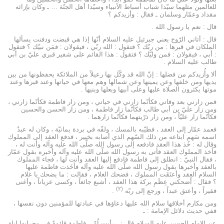
للعالمين مثلهما سيّدا شباب أسباط الأنبياء وسيّدا أهل الجنّة … ـ وكان بإزائه
مقداد وعمّار وسلمان ـ فقال : وأزيدكم ؟
قال : نعم يا رسول الله .
قال : أتاني الرّوح يعني جبرئيل عليه السلام أنّها إذا هي قبضت ودفنت يسألها
الملكان في قبرها : من ربّك ؟ فتقول : الله ربّي ، فيقولان : فمَن نبيّك ؟ فتقول
: أبي ، فيقولان : فمن وليّك ؟ فتقول : هذا القائم على شفير قبري عليّ بن أبي
طالب عليه السلام .
ألا وأُزيدكم من فضلها : إنّ الله قد وكّل بها رعيلاً من الملائكة يحفظونها من بين
يديها ومن خلفها وعن يمينها وعن شمالها وهم معها في حياتها وعند قبرها وعند
موتها يكثرون الصلاة عليها وعلى أبيها وبعلها وبنيها .
فمن زارني بعد وفاتي فكأنّما زارني في حياتي ، ومن زار فاطمة فكأنّما زارني ،
ومن زار عليّ بن أبي طالب فكأنّما زار فاطمة ، ومن زار الحسن والحسين
فكأنّما زار عليّاً ، ومن زار ذرّيتهما فكأنّما زارهما .
فعمد عمّار إلى العقد ، فطيّبه بالمسك ، ولفّه في بردة يمانيّة ، وكان له عبدٌ
اسمه سَهم ابتاعه من ذلك السّهم الذي أصابه بخبير ، فدفع العقد إلى المملوك
وقال له : خُذ هذا العقد فادفعه إلى رسول الله صلّى الله عليه وآله وأنت له ،
فأخذ المملوك العقد فأتى به رسول الله صلّى الله عليه وآله وأخبره بقول عمّار
، فقال النبيّ : انطلق إلى فاطمة فادفع إليها العقد وأنت لها ، فجاء المملوك
بالعقد وأخبرها بقول رسول الله صلّى الله عليه وآله فأخَذت فاطمة عليها
السلام العِقد وأعتَقَت المملوك ، فضحك الغلام ، فقالت : ما يضحك يا غلام
؟ فقال : أضحكني عِظَمِ بركة هذا العقد ، أشبع جائعاً ، وكسى عرياناً ، وأغنى
(۲)
فقيراً ، وأعتق عبداً ، ورجع إلى ربّه
.
ومن مكارم أخلاقها سلام الله عليها دعاؤها في عبادتها للمؤمنين دون نفسها ،
ففي حديث دلائل الإمامة : ـ
عن الإمام الحسن عليه السلام قال : ـ رأيت اُمّي فاطمة قائمةً في محرابها ليلة