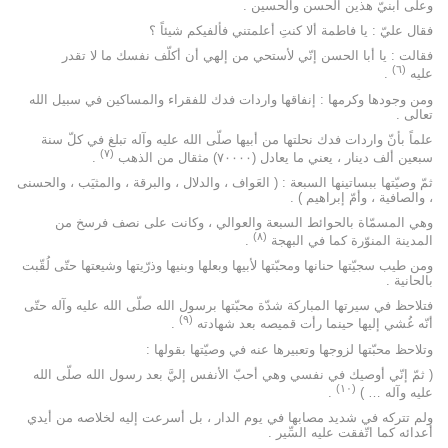
وعلى ابنيّ هذين الحسن والحسين .
فقال عليّ : يا فاطمة ألا كنتِ أعلمتني فألفيكم شيئاً ؟
فقالت : يا أبا الحسن إنّي لأستحي من إلهي أن أكلّف نفسك ما لا تقدر
(٦)
عليه
.
ومن وجودها وكرمها : إنفاقها واردات فدك للفقراء والمساكين في سبيل الله
تعالى .
علماً بأنّ واردات فدك نحلتها من أبيها صلّى الله عليه وآله تبلغ في كلّ سنة
(۷)
سبعين ألف دينار ، يعني ما يعادل (۷۰۰۰۰) مثقال من الذهب
.
ثمّ وصيّتها ببساتينها السبعة : ( العَواف ، والدلال ، والبرقة ، والمثيَب ، والحسنى
، والصافية ، وأمّ إبراهيم ) .
وهي المسمّاة بالحوائط السبعة والعوالي ، وكانت على نصف فرسخ من
(۸)
المدينة المنوّرة كما في البهجة
.
ومن طيب سجيّتها حنانها ومحبّتها لأبيها وبعلها وبنيها وذرّيتها وشيعتها حتّى لُقّبت
بالحانية .
فتلاحظ في سيرتها المباركة شدّة محبّتها برسول الله صلّى الله عليه وآله حتّى
(۹)
أنّه غُشي إليها حينما رأت قميصه بعد شهادته
.
وتلاحظ محبّتها لزوجها وتعبيرها عنه في وصيّتها بقولها :
( ثمّ إنّي أوصيك في نفسي وهي أحبّ الأنفس إليَّ بعد رسول الله صلّى الله
(۱۰)
عليه وآله … )
.
ولم تتركه في شديد مصابها في يوم الدار ، بل أسرعت إليه لخلاصه من أيدي
أعدائه كما اتّفقت عليه السِّير .