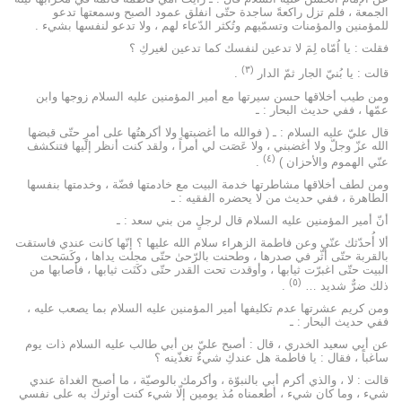
الجمعة ، فلم تزل راكعةً ساجدة حتّى انفلق عمود الصبح وسمعتها تدعو
للمؤمنين والمؤمنات وتسمّيهم وتُكثر الدّعاء لهم ، ولا تدعو لنفسها بشيء .
فقلت : يا اُمّاه لِمَ لا تدعين لنفسك كما تدعين لغيركِ ؟
(۳)
قالت : يا بُنيّ الجار ثمّ الدار
.
ومن طيب أخلاقها حسن سيرتها مع أمير المؤمنين عليه السلام زوجها وابن
عمّها ، ففي حديث البحار : ـ
قال عليّ عليه السلام : ـ ( فوالله ما أغضبتها ولا أكرهتُها على أمرٍ حتّى قبضها
الله عزّ وجلّ ولا أغضبني ، ولا عَصَت لي أمراً ، ولقد كنت أنظر إليها فتنكشف
(٤)
عنّي الهموم والأحزان )
.
ومن لطف أخلاقها مشاطرتها خدمة البيت مع خادمتها فضّة ، وخدمتها بنفسها
الطاهرة ، ففي حديث من لا يحضره الفقيه : ـ
أنّ أمير المؤمنين عليه السلام قال لرجلٍ من بني سعد : ـ
ألا أُحدّثك عنّي وعن فاطمة الزهراء سلام الله عليها ؟ إنّها كانت عندي فاستقت
بالقربة حتّى أثّر في صدرها ، وطحنت بالرّحىٰ حتّى مجلت يداها ، وكَسَحت
البيت حتّى اغبرّت ثيابها ، وأوقدت تحت القدر حتّى دكَنَت ثيابها ، فأصابها من
(٥)
ذلك ضرٌّ شديد …
.
ومن كريم عشرتها عدم تكليفها أمير المؤمنين عليه السلام بما يصعب عليه ،
ففي حديث البحار : ـ
عن أبي سعيد الخدري ، قال : أصبح عليّ بن أبي طالب عليه السلام ذات يوم
ساغباً ، فقال : يا فاطمة هل عندكِ شيءٌ تغذّينه ؟
قالت : لا ، والذي أكرم أبي بالنبوّة ، وأكرمك بالوصيّة ، ما أصبح الغداة عندي
شيء ، وما كان شيء ، أطعمناه مُذ يومين إلّا شيء كنت أوثرك به على نفسي