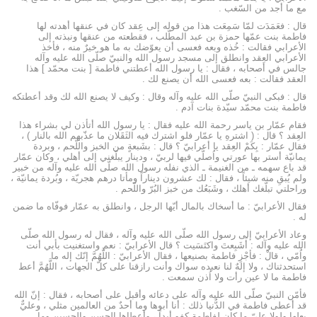
مع ما أجد من السّغب .
قال : فعَمَدَت لمّا سَمِعَت هذا من قوله إلى عِقد كان في عنقها أهدته لها
فاطمة بنت عمّها حمزة بن عبد المطّلب ، فقطعته من عنقها ونبذته إلى
الأعرابي فقالت : خُذه وبعه فعسى أن يعوّضك به ما هو خيرٌ منه ، فأخذ
الأعرابي العِقد وانطلق إلى مسجد رسول الله والنبيّ صلّى الله عليه وآله
جالس في أصحابه ، فقال : يا رسول الله أعطتني فاطمة [ بنت محمّد ] هذا
العقد فقالت : بعه فعسى الله أن يصنع لك .
قال : فبكى النبيّ صلّى الله عليه وآله وقال : وكيف لا يصنع الله لك وقد أعطتكه
فاطمة بنت محمّد سيّدة بنات آدم .
فقام عمّار بن ياسر رحمة الله عليه فقال : يا رسول الله أتأذن لي بشراء هذا
العِقد ؟ قال : ( اشترهِ يا عمّار فلو اشترك فيه الثَقَلان ما عذّبهم الله بالنار ) ،
فقال عمّار : بِكَمْ العِقد يا أعرابيّ ؟ قال : بشَبعةٍ من الخبز واللّحم ، وبردة
يمانيّة أستر بها عورتي واُصلّي فيها لربيّ ، ودينار يبلّغني إلى أهلي ، وكان عمّار
قد باع سهمه ـ من الغنيمة ـ الذي نفله رسول الله صلّى الله عليه وآله من خبير
ولم يُبقِ منه شيئاً ، فقال : لك عشرون ديناراً ومأتا درهم هجريّة ، وبُردة يمانيّة ،
وراحلتي تبلّغك أهلك ، وشَبَعُك من خبز البُرّ واللّحم .
فقال الأعرابيّ : ما أسخاك بالمال أيّها الرجل ، وانطلق به عمّار فوفّاه ما ضمن
له .
وعاد الأعرابيّ إلى رسول الله صلّى الله عليه وآله ، فقال له رسول الله صلّى
الله عليه وآله : أَشَبِعتَ واكتَسَيت ؟ قال الأعرابيّ : نعم واستغنيت بأبي أنت
واُمّي ، قالْ : فأجْزِ فاطمة بصنيعها ، فقال الأعرابيّ : اللَّهُمَّ إنّك إله ما
استحدثناك ، ولا إلهٌ لنا نعبده سواك وأنت رازقنا على كلّ الجهات ، اللَّهُمَّ أعط
فاطمة ما لا عين رأت ولا اُذن سمعت .
فأمّن النبيّ صلّى الله عليه وآله على دعائه وأقبل على أصحابه ، فقال : إنّ الله
قد أعطى فاطمة في الدُّنيا ذلك : أنا أبوها وما أحدٌ من العالمين مثلي ، وعليٌّ
بعلها ولولا عليّ ما كان لفاطمة كفو أبداً ، وأعطاها الحسن والحسين وما