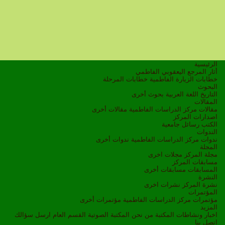
الرئيسية
أثار المرجع اليعقوبي الفاطمي
خطابات الزيارة الفاطمية
خطابات المرحلة
البحوث
التاريخ
اللغة العربية
بحوث أخرى
المقالات
مقالات مركز الدراسات الفاطمية
مقالات أخرى
اصدارات المركز
الكتب
رسائل جامعية
الندوات
ندوات مركز الدراسات الفاطمية
ندوات أخرى
المجلة
مجلة المركز
مجلات اخرى
مسابقات المركز
المسابقات
مسابقات أخرى
النشرة
نشرة المركز
نشرات اخرى
المؤتمرات
مؤتمرات مركز الدراسات الفاطمية
مؤتمرات أخرى
المزيد
اخبار ونشاطات
المكتبة
من نحن
المكتبة الصوتية
القسم العام
ارسل سؤالك
اتصل بنا