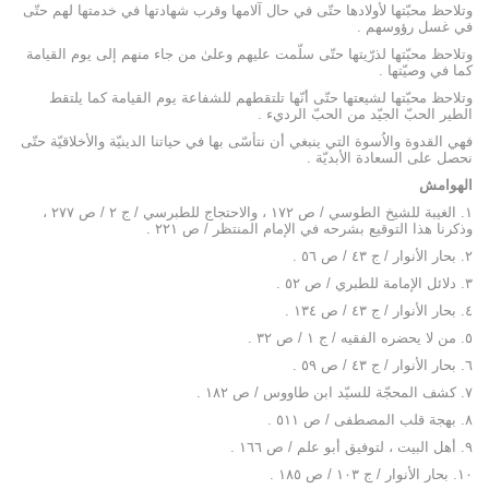
وتلاحظ محبّتها لأولادها حتّى في حال آلامها وقرب شهادتها في خدمتها لهم حتّى
في غسل رؤوسهم .
وتلاحظ محبّتها لذرّيتها حتّى سلّمت عليهم وعلىٰ من جاء منهم إلى يوم القيامة
كما في وصيّتها .
وتلاحظ محبّتها لشيعتها حتّى أنّها تلتقطهم للشفاعة يوم القيامة كما يلتقط
الطير الحبّ الجيّد من الحبّ الرديء .
فهي القدوة والاُسوة التي ينبغي أن نتأسّى بها في حياتنا الدينيّة والأخلاقيّة حتّى
نحصل على السعادة الأبديّة .
الهوامش
۱. الغيبة للشيخ الطوسي / ص ۱۷۲ ، والاحتجاج للطبرسي / ج ۲ / ص ۲۷۷ ،
وذكرنا هذا التوقيع بشرحه في الإمام المنتظر / ص ۲۲۱ .
۲. بحار الأنوار / ج ٤۳ / ص ٥٦ .
۳. دلائل الإمامة للطبري / ص ٥۲ .
٤. بحار الأنوار / ج ٤۳ / ص ۱۳٤ .
٥. من لا يحضره الفقيه / ج ۱ / ص ۳۲ .
٦. بحار الأنوار / ج ٤۳ / ص ٥۹ .
۷. كشف المحجّة للسيّد ابن طاووس / ص ۱۸۲ .
۸. بهجة قلب المصطفى / ص ٥۱۱ .
۹. أهل البيت ، لتوفيق أبو علم / ص ۱٦٦ .
۱۰. بحار الأنوار / ج ۱۰۳ / ص ۱۸٥ .