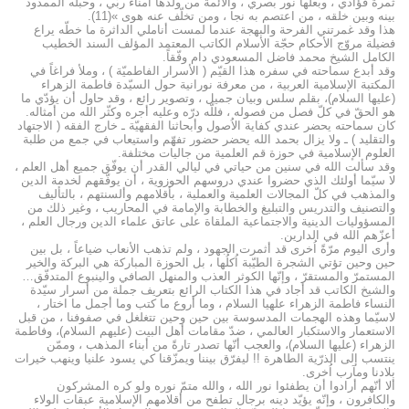
ثمرة فؤادي ، وبعلها نور بصري ، والأئمة من ولدها اُمناء ربّي ، وحبله الممدود
بينه وبين خلقه ، من اعتصم به نجا ، ومن تخلّف عنه هوى »(11).
هذا وقد غمرتني الفرحة والبهجة عندما لمست أناملي الداثرة ما خطّه يراع
فضيلة مروّج الأحكام حجّة الأسلام الكاتب المعتمد المؤلف السند الخطيب
الكامل الشيخ محمد فاضل المسعودي دام وفّقاً.
وقد أبدع سماحته في سفره هذا القيّم ( الأسرار الفاطميّة ) ، وملأ فراغاً في
المكتبة الإسلامية العربية ، من معرفة نورانية حول السيّدة فاطمة الزهراء
(عليها السلام)، بقلم سلس وبيان جميل ، وتصوير رائع ، وقد حاول أن يؤدّي ما
هو الحقّ في كلّ فصل من فصوله ، فللّه درّه وعليه أجره وكثّر الله من أمثاله.
كان سماحته يحضر عندي كفاية الاُصول وأبحاثنا الفقهيّة ـ خارج الفقه ( الاجتهاد
والتقليد ) ـ ولا يزال بحمد الله يحضر حضور تفهّم واستيعاب في جمع من طلبة
العلوم الإسلامية في حوزة قم العلمية من جاليات مختلفة.
وقد سألت الله في سنين من حياتي في ليالي القدر أن يوفّق جميع أهل العلم ،
لا سيّما أولئك الذي حضروا عندي دروسهم الحوزوية ، أن يوفّقهم لخدمة الدين
والمذهب في كلّ المجالات العلمية والعملية ، بأقلامهم وألسنتهم ، بالتأليف
والتصنيف والتدريس والتبليغ والخطابة والإمامة في المحاريب ، وغير ذلك من
المسؤوليات الدينية والاجتماعية الملقاة على عاتق علماء الدين ورجال العلم ،
أعزّهم الله في الدارين.
وأرى اليوم مرّةً اُخرى قد أثمرت الجهود ، ولم تذهب الأنعاب ضياعاً ، بل بين
حين وحين تؤتي الشجرة الطيّبة اُكلُها ، بل الحوزة المباركة هي البركة والخير
المستمرّ والمستقرّ ، وإنّها الكوثر العذب والمنهل الصافي والينبوع المتدفّق…
والشيخ الكاتب قد أجاد في هذا الكتاب الرائع بتعريف جملة من أسرار سيّدة
النساء فاطمة الزهراء علهيا السلام ، وما أروع ما كتب وما أجمل ما اختار ،
لاسيّما وهذه الهجمات المدسوسة بين حين وحين تتغلغل في صفوفنا ، من قبل
الاستعمار والاستكبار العالمي ، ضدّ مقامات أهل البيت (عليهم السلام)، وفاطمة
الزهراء (عليها السلام)، والعجب أنّها تصدر تارةً من أبناء المذهب ، وممّن
ينتسب إلى الذرّية الطاهرة !! ليفرّق بيننا ويمزّقنا كي يسود علنيا وينهب خيرات
بلادنا ومآرب اُخرى.
ألا أنّهم أرادوا أن يطفئوا نور الله ، والله متمّ نوره ولو كره المشركون
والكافرون ، وإنّه يؤيّد دينه برجال تطفح من أقلامهم الإسلامية عبقات الولاء