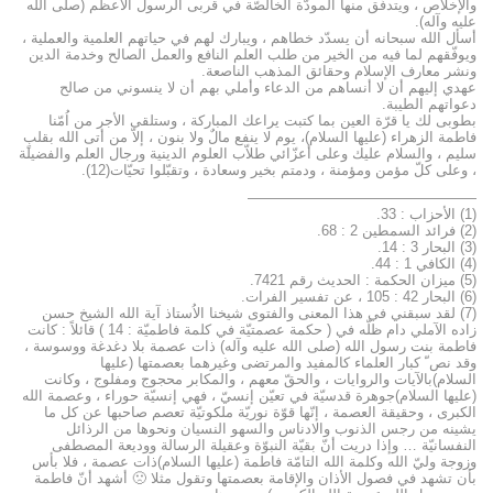
والإخلاص ، ويتدفّق منها المودّة الخالصّة في قربى الرسول الأعظم (صلى الله
عليه وآله).
أسأل الله سبحانه أن يسدّد خطاهم ، ويبارك لهم في حياتهم العلمية والعملية ،
ويوفّقهم لما فيه من الخير من طلب العلم النافع والعمل الصالح وخدمة الدين
ونشر معارف الإسلام وحقائق المذهب الناصعة.
عهدي إليهم أن لا أنساهم من الدعاء وأملي بهم أن لا ينسوني من صالح
دعواتهم الطيبة.
بطوبى لك يا قرّة العين بما كتبت يراعك المباركة ، وستلقى الأجر من اُمّنا
فاطمة الزهراء (عليها السلام)، يوم لا ينفع مالٌ ولا بنون ، إلاّ من أتى الله بقلبٍ
سليم ، والسلام عليك وعلى أعزّائي طلاّب العلوم الدينية ورجال العلم والفضيلة
، وعلى كلّ مؤمن ومؤمنة ، ودمتم بخير وسعادة ، وتقبّلوا تحيّات(12).
————————————————
(1) الأحزاب : 33.
(2) فرائد السمطين 2 : 68.
(3) البحار 3 : 14.
(4) الكافي 1 : 44.
(5) ميزان الحكمة : الحديث رقم 7421.
(6) البحار 42 : 105 ، عن تفسير الفرات.
(7) لقد سبقني في هذا المعنى والفتوى شيخنا الاُستاذ آية الله الشيخ حسن
زاده الآملي دام ظلّه في ( حكمة عصمتيّة في كلمة فاطميّة : 14 ) قائلاً : كانت
فاطمة بنت رسول الله (صلى الله عليه وآله) ذات عصمة بلا دغدغة ووسوسة ،
وقد نص ّ كبار العلماء كالمفيد والمرتضى وغيرهما بعصمتها (عليها
السلام)بالآيات والروايات ، والحقّ معهم ، والمكابر محجوج ومفلوج ، وكانت
(عليها السلام)جوهرة قدسيّة في تعيّن إنسيّ ، فهي إنسيّة حوراء ، وعصمة الله
الكبرى ، وحقيقة العصمة ، إنّها قوّة نوريّة ملكوتيّة تعصم صاحبها عن كل ما
يشينه من رجس الذنوب والادناس والسهو النسيان ونحوها من الرذائل
النفسانيّة … وإذا دريت أنّ بقيّة النبوّة وعقيلة الرسالة ووديعة المصطفى
وزوجة وليّ الله وكلمة الله التامّة فاطمة (عليها السلام)ذات عصمة ، فلا بأس
بأن تشهد في فصول الأذان والإقامة بعصمتها وتقول مثلا 🙁 أشهد أنّ فاطمة