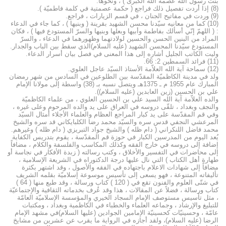
بنت رسول الله عصمة الله الكبرى ) ، ونحوها.
(8) إذا أردت تفصيل ذلك فراجع ( حكمة عصمتية في كلمة فاطميّة ).
(9) وردت في مفاتيح الجنان ، في قسم الزيارات ، فراجع.
(10) كما من معانيه سيّدنا محسن الشهيد بقرينة ( وبنيها ) ، كما جاء في الدعاء
: ( اللهمّ إنّي أسألك بفاطمة وأبيها وبعلها وبنيها والسرّ المستودع فيها ) ، فكان
المراد من البنين الحسن والحسين لولادتهما وظهورهما في الدعاء ، والسرّ
المستودع سيّدنا المحسن الشهيد (عليه السلام)الذي سقط بين الباب والجدار.
وليت الكاتب الجليل أشاره إلى هذا المعنى في فصل بيان أسرار الدعاء.
(11) فرائد السمطين 2: 66.
(12) سماحة آية الله العلاّمة الأستاذ السيّد عاجل العلوي.
ولد في مدينة الكاظميّة المقدّسة بين الطلوعين في السادس من شهر رمضان
المبارك عام 1955 م ـ 1375هـ ويتصل نسبه بـ (38) واسطة إلى مولانا الإمام
علي بن الحسين (زين العابدين (عليه السلام)).
والده العلاّمة آية الله السيد علي بن الحسين العلوي ، من علماء الكاظميّة
والنجف وبغداد ، تلقّى دروسه في العراق على يد والده المرحوم وعلى غيره ،
وفي قم المقدّسة على يد كبار المراجع العظام والعلماء الأجلاء أمثال السيّد
المرعشي النجفي قدس سره والسيّد محمد رضا الكلبايكاني قد سره والشيخ
محمد فاضل اللنكراني ( دام ظله ) والشيخ جواد التبريزي ( دام ظله ) وغيرهم.
يُعد اليوم من المدرسين الكبار في حوزة قم المقدّسة ، يقوم بتدريس الكفاية
إضافة إلى دروسه في خارج الفقه وكذلك المكاسب والفلسفة والكلام ، مضافاً
إلى محاضرات في التفسير والأخلاق ، وكتب رسالته ( زبدة الأفكار في نجاسة أو
طهارة أهل الكتاب ) التي نال عليها درجة الدكتوراه في الشريعة الإسلامية ،
مضافاً إلى شهادات الاعلام باجتهاده في الفقه والأصول ، وقد اشتهر بكثرة
تأليفاته المتنوعة ، فهو يسعى إلى تأسيس موسوعة إسلاميّة بقلمه الشريف
في شتّى العلوم والفنون تقع في ( 120 ) كتاب ورسالة ، وقد طبع منها ( 64 )
كتاب ورسالة ، فضلاً عن المقالات ، هذا وقد عُرف بخدماته الثقافية والإجتماعيّة
، مثل تأسيس مستوصف الإمام السجاد الخيري والمؤسسة الإسلاميّة العامّة
للتبليغ والإرشاد ، وجماعه العلماء والخطباء في الكاظمية وبغداد ، ومكتبات
عامّة ، وحسينيّات كحسينيّة الإمامين الجوادين (عليها السلام)في مشهد الإمام
الرضا (عليه السلام)، ولقد أجازه في الرواية ما يقرب عن عشرين من مشايخ