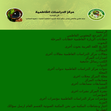
الرئيسية
أثار المرجع اليعقوبي الفاطمي
خطابات الزيارة الفاطمية
خطابات المرحلة
البحوث
التاريخ
اللغة العربية
بحوث أخرى
المقالات
مقالات مركز الدراسات الفاطمية
مقالات أخرى
اصدارات المركز
الكتب
رسائل جامعية
الندوات
ندوات مركز الدراسات الفاطمية
ندوات أخرى
المجلة
مجلة المركز
مجلات اخرى
مسابقات المركز
المسابقات
مسابقات أخرى
النشرة
نشرة المركز
نشرات اخرى
المؤتمرات
مؤتمرات مركز الدراسات الفاطمية
مؤتمرات أخرى
المزيد
اخبار ونشاطات
المكتبة
من نحن
المكتبة الصوتية
القسم العام
ارسل سؤالك
اتصل بنا