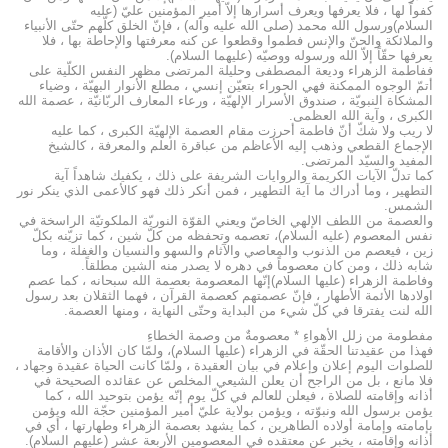
كفواً لها ، فلا يعرفها ويعرف أسرارها إلاّ أمير المؤمنين عليّ (عليه
السلام)ورسول الله محمد (صلى الله عليه وآله) ، فإنّ الخلق كلّهم حتّى الأنبياء
والملائكة والحنّ والإنس فطموا وقطعوا عن كنه معرفتها والإحاطة بها ، فلا
يعرفها حقّاً إلاّ الله ورسوله ووصيّه (عليهما السلام).
ففاطمة الزهراء وديعة المصطفى وحليلة المرتضى مظهر النفس الكلّية على
أتمّ الوجوه الممكنة فهي الحوراء بتعيّن إنسي ، مطلع الأنوار البهيّة ، وضياء
المشكاة النبويّة ، صندوق الأسرار الإلهيّة ، ورعاء المعارف الربّانيّة ، عصمة الله
الكبرى ، وآية الله العظمى.
لا ريب ولا شكّ أنّ فاطمة أحرزت مقام العصمة الإلهيّة الكبرى ، كما عليه
الإجماع القطعي وذهب إليه الأعاظم من عباقرة العلم والمعرفة ، كالشيخ
المفيد والسيّد المرتضى.
كما تدلّ الآيات الكريمة والروايات الشريفة على ذلك ، يكفيك شاهداً آية
التطهير ، وما أدراك ما آية التطهير ، فمن أنكر ذلك فهو كالأعمى الذي ينكر نور
الشمس.
والعصمة من اللطف الإلهي الخاصّ ويعني القوّة النوريّة الملكوتيّة الراسخة في
نفس المعصوم (عليه السلام)، تعصمه وتحفظه من كلّ شين ، كما تزيّنه بكلّ
زين ، فيعصم من الذنوب والمعاصي والآثام والسهو والنسيان والغفلة ، وما
شابه ذلك ، ومن كان معصوماً في دهره لا يصدر منه الشين مطلقاً.
وفاطمة الزهراء (عليها السلام)إنّها المعصومة بعصمة الله سبحانه ، كما عصم
اولادها الأئمة الأطهار ، فإنّ عصمتهم كعصمة القرآن ، فهما الثقلان بعد رسول
الله لنت يفترقا في كلّ شيء من البداية وحتّى النهاية ، ومنها العصمة.
مفطومة من زلل الأهواءِ * معصومةٌ من وصمة الخطاءِ
فهذا من عقيدتنا الحقّة في الزهراء (عليها السلام)، ولمّا كان الأذان والأقامة
للصلوات اليوم إعلان وإعلام في بيان العقيدة ، ولمّا كانت الحياة عقيدة وجهاد ،
فلا مانع ، بل من الراجح أن يعلن الشيعي المخلص عن عقائده الصحيحة في
أذانه وإقامته للصلاة ، فيعلن للعالم في كلّ يوم إنّه يؤمن بتوحيد الله ، كما
يؤمن برسول الله ونبوّته ، ويؤمن بولاية عليّ أمير المؤمنين حجّة الله ويؤمن
بإمامته وإمامة أولاده الطاهرين ، كما يشهد بعصمة الزهراء وطهارتها ، أي في
أذانه وإقامته ، يخبر عن معتقده في المعصومين الأربعة عشر (عليهم السلام).