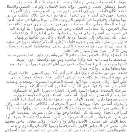
بينهما ، فإنّه سبحانه يرضى لرضاها ويغضب لغضبها ، والله المحسن وهو
الجميل ومطلق الجمال والحسن ، وإنّه يحبّ الجمال ، ولو كان الحسن والجمال
شخصاً لكان فاطمة ، بل هي أعظم ، فهي جمال الله وحسنه ، وإنّها الحوراء
الإنسية ، فهي خير أهل الأرض عنصراً ، فإنّها نور الله جلّ جلاله اشتُقّت من نور
أبيها وبعلها ، وفارقتهما في القوس النزولي ، فكان أبوها وبعلها في صلب آدم
إلى عبد المطلب وأبي طالب ، وبقيت هي في العرش الإلهي في مشكاة تحت
ساق العرش ، ثمّ انتقل إلى الجنّة ، وبقي في رياضها محبوراً ، ثمّ أودعه الله
في شجرة من أشجارها وفي ثمارها وأغصانها ، حتى إذا عرج النبيّ الأعظم
(صلى الله عليه وآله) إلى السماء ودخل الجنّة ، وأكل من تفّاحها ورطبها ،
فتناول من ثمار الجنّة ومن شجرة فاطمة (عليها السلام)فتحوّلت نوراً في صلبه ،
ثمّ هبط إلى الأرض ، فواقع خديجة الكبرى لتحمل منه فاطمة الحوراء الإنسيّة ،
ومن ثمّ كان النبيّ يشمّ منها رائحة الجنّة.
ففاطمة (عليها السلام)من صلب خاتم النّبيّين وأشرف خلق الله أجمعين محمد
المصطفى (صلى الله عليه وآله) مباشرة ومن دون واسطة ، دون غيرها ،
فكانوا من صلب آدم عليه السلام. فهي خير أهل الأرض عنصراً ، وأشرف بعد
أبيها وبعلها مقاماً ، وأكرم منزلاً.
فخلقت من نور محمّدي علويّ قبل خلق آدم بآلاف من السنين ، خلقت حوريّة
في صورة إنسيّة ، ثمّ تكوّنت نطفتها في أعالي الجنّة ، ونطقت وتحدّثت في
بطن أُمّها ، وقال جبرئيل عنها أنّها النسلة الطاهرة الميمونة ، وسجدت ونطقت
بالشهادتين عند ولادتها ، فهي المباركة الطاهرة الصدّيقة الزكيّة الرضيّة
المرضيّة المحدّثة الزهراء البتول الحرّة ، العذراء الحوراء النوريّة السماويّة
الحانية ، اُمّ الحسنين ، أُمّ أبيها ، أُمّ الأئمة النجباء ، فهي الصدّيقة الكبرى ،
وعلى معرفتها دارت القرون الاُولى. ومن عرفها حقيقةً فقد أدرك ليلة القدر.
والمعرفة أساس الحياة وروحها ، فمن لا معرفة له ـ كالكافر ـ فلا حياة له ، وكان
ميّتاً يمشي بين الأحياء. وبالمعرفة يتمّ الإيمان ويزداد بزيادتها ، وإنّها تأخذ حيّزاً
كبيراً في الحياة الإنسانيّة بكلّ أبعادها وجوانبها ، حتّى الشريعة المقّدسة التي
هي عبارة عن قوانين الحياة التشريعيّة من أجل السعادة الأبديّة ، فالمعرفة لها
الحظّ الأوفر على مستوى الاُصول والفروع والأخلاق ، وإنّما يفضّل الناس بعضهم
على البعض في المقياس الإلهي بالمعرفة ولوازمها كالإيمان والتقوى والعلم
النافع والعمل الصالح ، كما جاء في الحديث الشريف : « أفضلكم إيماناً أفضلكم