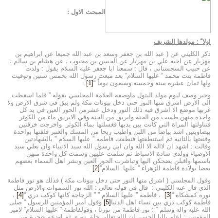
المبحث الاول :
اولا ً : مولدها الشريف
ذكر الكليني عن ( عبد الله بن جعفر وسعد بن عبد الله جميعا عن ابراهيم بن
مهزيار عن اخيه علي بن مهزيار عن الحسن بن محبوب ، عن هشام بن سالم ،
عن حبيب السجستاني ، قال : سمعنا ابا جعفر عليه السلام يقول : ولدت
فاطمة بنت محمد ” عليها السلام” بعد مبعث رسول الله بخمس سنين وتوفيت
ولها ثمان عشرة سنة وخمسة وسبعون يوماً “
[1]
.
وخير وصف ليوم مولد البتول ماوصفه العلامة المجلسي بقوله ” فلما اسقطت
الى الارض اشرق منها النور حتى دخل بيوتات مكة ولم يبق في شرق الارض ولا
غربها موضع الا اشرق فيه ذلك النور ودخل عشرمن الحور العين في يد كل
واحدة منهن طست من الجنة وابريق من الجنة وفي الابريق ماء من الكوثر
فتناولتها المراة التي كانت بين يديها فغسلتها بماء الكوثر واخرجت خرقتين
بيضاويتين اشد بياضاً من اللبن واطيب ريحا من المسك والعنبر فلفتها بواحدة
وقنعتها بالثانية ثم استنطقتها فنطقت فاطمة ” عليها السلام ” بالشهادتين
وقالت : اشهد ان لااله الا الله وان ابي رسول الله سيد الانبياء وان بعلي سيد
الاوصياء وولدي سادة الاسباط ثم سلمت عليهن وسمت كل واحدة منهن
باسمها واقبلن يضحكن اليها وتباشرت الحور العين وبشر اهل السماء بعضهم
بعضا بولادة فاطمة الزهراء ” عليها السلام”
[2]
.
وقول المجلسي ( اشرق منها النور حتى دخل بيوتات مكة ) فذلك هو نور فاطمة
الذي قال عنه الكليني : قال في قوله تعالى : الله نور السموات والارض مثل
نوره كمشكاة “
[3]
، فاطمة ” عليها السلام ” ” الزجاجة كانها كوكب دري “
[4]
،
فاطمة كوكب دري بين نساء اهل الدنيا
[5]
وقول امير المؤمنين للرسول ” صلى
الله عليه واله وسلم ” : نور فاطمة من نورنا ، وقولفاطمة ” عليها السلام” لامير
المؤمنين : اعلم ياابا الحسن ان الله تعالى خلق نوري ثم اودعه شجرة من