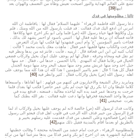
تشع على العالم الهداية والنور اصبحت تعيش وطأة من التعسف والهوان بعد
ابيها
[39]
.
ثالثا : مظلوميتها في فدك
دعا رسول الله فاطمة الزهراء ” عليهما السلام” فقال لها : يافاطمة ان الله
امرني ان ادفع اليك فدك فقالت : قد قبلت يارسول الله من الله ومنك ، فلم
يزل وكلاؤها فيها حياة رسول الله (ص) فلما ولى ابو بكر اخرج عنها وكلاءها
فاتته فسأله ان يردها عليه فقال لها : ائتيني باسود او احمر يشهد لك بذلك ،
فجاءت بامير المؤمنين “ع” وام ايمن فشهدوا لها فكتب لها بترك التعرض
فخرجت والكتاب معها فلقيها عمر فقال : ماهذت معك يابنت محمد ؟ قالت :
كتاب كتبه لي ابن ابي قحافة قال : ارينيه ، فأبت ، فانتزعه من يدها ونظر فيه
ثم نقل فيه ومحاه وخرقه ، فقال لها لم يوجف عليك ابوك بخيل ولاركاب فضعي
الحبال في رقابنا فقال له المهدي : ياابا الحسن ، حدها لي ، فقال : حد منها
جبل احد وحد منها عريش مصر وحد منها سيف البحر وحد منها دومة الجندل
فقال كل هذا ؟ قال : نعم ياامير المؤمنين ! هذا كله ان هذا كله مما يوجف على
اهله رسول الله (ص) بخيل ولاركاب فقال : كثير وانظر فيه
[40]
ومايريد رجال الشيعة والاخباريون في كتبهم من قولهم : انها أهاناها ، واسمعاها
كلاما غليظا وان ابا بكر رق لها حيث لم يكن عمر حاضرا فكتب لها بفدك فلما
خرجت به وجدها عمر فمد يده اليه لياخذه مغالبة ، فمنعته ، فدفع بيده في
صدرها واخذ الصحيفة فخرقها وانها دعت عليه فقالت : بقر الله بطنك كما
بقرت صحيفتي
[41]
.
وكانت فدك لرسول الله (ص) خالصة لانه لم يوجف عليها بخيل ولاركاب اذ لما
فرغ الرسول من خيبر قذف الله الرعب في قلوب اهل فدك فبعثو الى رسول
الله (ص) فصالحوه وعلى النصف من فدك فقدمت عليه رسلهم بخيبر و
بالطريق او بعدما اقام بالمدينة فقيل ذلك منهم
[42]
.
ولمظلومية الزهراء ، خرجت امام حشد من الصحابة محتجة ؟ وقالت خطبتها
الفدكية الشهيرة بعد ان اخرج ابو بكر وعمر فدكا من يدها متزعما انها من تركة