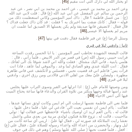
او يختار الله لي دارك التي انت مقيم
[45]
.
وعن احمد بن محمد بن عيسى ، عن احمد بن محمد بن ابي نصر ، عن عبد
الرحمن بن سالم عن المفضل عن ابي عبد الله (ع) قال : قلت لابي عبد الله
(ع) : من غسل فاطمة ؟ قال : ذاك امير المؤمنين وكاني استعظمت ذلك من
قوله – فقال : كانك ضقت بما اخبرتك به ؟ فقلت : قد كان ذاك جعلت فداك ؟
قال فقال : لاتضيقن فانها صديقة ولم يكن يغسلها الا الصديق اما علمت ان
مريم لم يغسلها الا عيسى
[46]
.
وسئل الرضا (ع) عن قبر فاطمة فقال دفنت في بيتها
[47]
.
ثانيا : وادفني ليلا في قبري
قالت البضعة الشهيدة تخاطب امير المؤمنين : يا ابا الحسن رقدت الساعة
فرايت حبيبي رسول الله (ص) في قصر من الدر الابيض ، فلما رآني ، قال :
هلمي يابنية ، فاني اليك مشتاق : فقلت والله اني لاشد شوقا بك الى لقائك ،
فقال : انت الليلة عندي وهو الصادق لما وعد ، والموفي لما عاهد ، فاذا انت
قرأت يس” فاعلم اني قد قضيت نحبي ، فغسلني و لاتكشف عني فاني طاهرة
مطهرة ، وليصلي عليّ معك من اهلي الادني فالادنى ومن رزق اجري ، وادفني
ليلا في قبري
[48]
.
ومن وصيتها للامام علي (ع) : اذا انزلها في القبر وسوى التراب عليها يجلس
عند راسها قبالة وجهها ويكثر من تلاوة القران والدعاء فانها ساعة يحتاج الميت
فيها الى انس الاحياء
[49]
.
فلما نعي الى فاطمة نفسها ارسلت الى ام ايمن وكانت اوثق نسائها عندها ،
فقالت : ياام ايمن ان نفسي نعيت الي ّ فادعي لي عليا ، فلما دخل عليها ،
قالت له ، ياابن العم اريد ان اوصيك باشياء فاحفظها عني فقالت لها : تولي
مااحببت ، قالت له ، تزوج فلانة فتكون لولدي مربية من بعدي مثلي واعمل
نعشا رايت الملائكة قد صورته لي ، فقال لها عليّ : اريني أي ساعة كانت من
ليل ونهار ، ولايحضرن من اعداء الله واعداء رسوله للصلاة عليّ ، فقال علي (ع)
: افعل ، فلما قضت نحبها ( صلى الله عليها وسلم ) وهم في ذلك في جوف