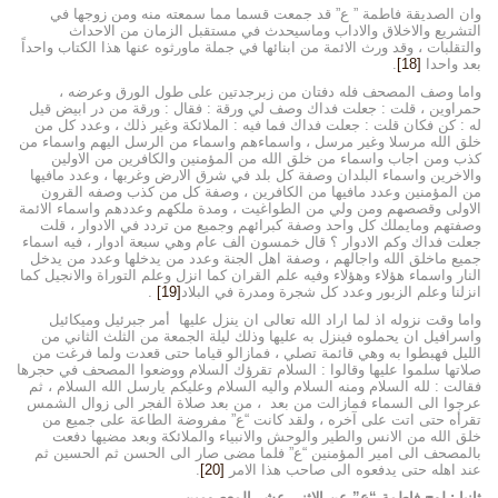
وان الصديقة فاطمة ” ع” قد جمعت قسما مما سمعته منه ومن زوجها في
التشريع والاخلاق والاداب وماسيحدث في مستقبل الزمان من الاحداث
والتقلبات ، وقد ورث الائمة من ابنائها في جملة ماورثوه عنها هذا الكتاب واحداً
بعد واحدا
[18]
.
واما وصف المصحف فله دفتان من زبرجدتين على طول الورق وعرضه ،
حمراوين ، قلت : جعلت فداك وصف لي ورقة : فقال : ورقة من در ابيض قيل
له : كن فكان قلت : جعلت فداك فما فيه : الملائكة وغير ذلك ، وعدد كل من
خلق الله مرسلا وغير مرسل ، واسماءهم واسماء من الرسل اليهم واسماء من
كذب ومن اجاب واسماء من خلق الله من المؤمنين والكافرين من الاولين
والاخرين واسماء البلدان وصفة كل بلد في شرق الارض وغربها ، وعدد مافيها
من المؤمنين وعدد مافيها من الكافرين ، وصفة كل من كذب وصفه القرون
الاولى وقصصهم ومن ولي من الطواغيت ، ومدة ملكهم وعددهم واسماء الائمة
وصفتهم ومايملك كل واحد وصفة كبرائهم وجميع من تردد في الادوار ، قلت
جعلت فداك وكم الادوار ؟ قال خمسون الف عام وهي سبعة ادوار ، فيه اسماء
جميع ماخلق الله واجالهم ، وصفة اهل الجنة وعدد من يدخلها وعدد من يدخل
النار واسماء هؤلاء وهؤلاء وفيه علم القران كما انزل وعلم التوراة والانجيل كما
انزلنا وعلم الزبور وعدد كل شجرة ومدرة في البلاد
[19]
.
واما وقت نزوله اذ لما اراد الله تعالى ان ينزل عليها أمر جبرئيل وميكائيل
واسرافيل ان يحملوه فينزل به عليها وذلك ليلة الجمعة من الثلث الثاني من
الليل فهبطوا به وهي قائمة تصلي ، فمازالو قياما حتى قعدت ولما فرغت من
صلاتها سلموا عليها وقالوا : السلام تقرؤك السلام ووضعوا المصحف في حجرها
فقالت : لله السلام ومنه السلام واليه السلام وعليكم يارسل الله السلام ، ثم
عرجوا الى السماء فمازالت من بعد ، من بعد صلاة الفجر الى زوال الشمس
تقرأه حتى اتت على آخره ، ولقد كانت “ع” مفروضة الطاعة على جميع من
خلق الله من الانس والطير والوحش والانبياء والملائكة وبعد مضيها دفعت
بالمصحف الى امير المؤمنين “ع” فلما مضى صار الى الحسن ثم الحسين ثم
عند اهله حتى يدفعوه الى صاحب هذا الامر
[20]
.
ثانيا : لوح فاطمة “ع” عن الاثني عشر المعصومين