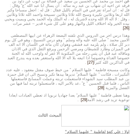
عن
احمد بن محمد عن الحسين بن سعيد عن فضالة بن ايوب عن داود بن
فرقد عن اخيه ان شهاب بن عبد ربه ساله : ان يسال ابا عبد الله “ع” وقال :
قل له : ان امراة تفزعني في المنام بالليل فقال : قل له : اجعل مسباحا وكبر
الله اربعا وثلاثين تكبيرة وسبح الله ثلاثا وثلاثين تسبيحة واحمد الله ثلاثا وثلاثين
، وقل : لا اله الا الله وحده لاشريك له ، له الملك وله الحمد يحيي ويميت ويحيي
بيده الخير وله اختلاف الليل والنهار وهو على كل شيء قدير – عشر مرات
.
[26]
وهذا درس اخر من الدروس الذي تلقته البضعة الزهراء عن ابيها المصطفى
الامين محمد ” صلى الله عليه واله وسلم ” وهو درس التسبيح ، وهو في كل يوم
دبر كل صلاة ، ولم يلزمه عبد فشقي وهوان كان مائة في اللسان الا انه الف
في الميزان وطارد للشيطان ومرضي الرحمن ويرفع الثقل الذي في الاذان
وماقاله عبد قبل ان يثني رجله من المكتوبة الا غفر له واوجب الله له الجنة
خصوصا الغداة وخصوصا اذا اتبعه بلا اله الا الله واستغفر بعده وبه يندرج العبد
في الذاكرين الله كثيراً
[27]
.
وكانت مسبحة فاطمة ” عليها السلام ” من خيط صوف مفتل معقود ، عليه عدد
التكبيرات ، فكانت ” عليها السلام” تديرها بيدها تكبر وتسبح الى ان قتل حمزة
بن عبد المطلب سيد الشهداء فاستعملت تربته وعملت المسابح فاستعملها
الناس ، فلما قتل الحسين ” ع” ،عد بالامر اليه ، فاستعملوا تربته لما فيها من
الفضل والمزية
[28]
.
وهنا تعطى فاطمة ” عليها السلام” بعدا جهاديا تربويا اذ تعطي العبادات ابعادا
توعوية تزيد في رشد الامة
[29]
..
المبحث الثالث
اولا : علي كفؤ لفاطمة ” عليهما السلام”