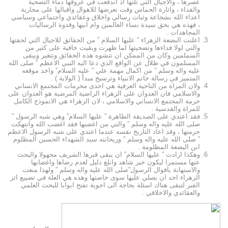
عصرها ، والاجيال التي تلتها اذ اندفعت في عروقها دماء التضحية
والفداء ، واثارة الحماس وقت تعرضها للاهوال واقبالها على محاربة
اعداء الله بشجاعة وثبات رسالي واخلاق وعقائدي واجتماعي وسياسي
، فهذه هي بحق سيدة نساء العالمين وام ابيها وقدوة الرساليات
المجاهدات .
اعلنت البضعة الزهراء ” عليها السلام ” من الحقائق للاجيال التي لحقتها
والتي لولا فداءها وتضحيتها لما ظهرت وبقيت خافية على كثير من
السملمين وكان من الممكن ان تتشوه هذه الحقائق وتتغير ويبقى
المسلمون في ظلال عن الواقع الذي دعا اليه النبي الاعظم ” صلى الله
عليه واله وسلم ” من اكمال مهمة علي ” عليه السلام” واخذ موقعه
المتميز في رسالة خاتم الانبياء وترسيخ مبدأ ( الولاية ) .
ولان المراة من الناحية العرفية هي احدى محرمات المجتمع الانساني
والاسلامي فان العدوان على الزهراء الراضية المرضية هو العدوان على
حرمة المجتمع الانساني والاسلامي ، لان الزهراء هي الانموذج الكامل
للمراة والقدسية .
فقد اعتدي على الصديقة الطاهرة ” عليها السلام” وهي شبه الرسول ”
صلى الله عليه واله وسلم ” والتي من اغضبها فقد اغضب الله وانتهكت
حرمتها ، وقد اعاد التاريخ نفسه عندما اعتدي على شبه الرسول الاعظم
” صلى الله عليه واله وسلم ” وريحانته سيد الشهداء الحسين المظلوم
ابن البضعة المظلومة .
وهكذا ارادت ” عليها السلام” ان يبقى قبرها الشريف مجهولا والبحث
عنها مستمرا ليكون خير شاهد وابلغ دليل لعدم رضاها واغضابها
والاستهانة باقوال الرسول”صلى الله عليه واله وسلم ” ولهذا منعت
الزهراء احد ان يصلي عليها سوى خاصتها وهذه هي العلة في تضييع اثر
القبر لتبقى هناك اسئلة بحاجة الى اجوبة تفتح ابوابا للبحث العلمي
والعقائدي والاخلاقي .