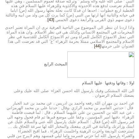
النبي ” صلى الله عليه واله وسلم ” وتركته صدقة لعموم المسلمين ، وهي عليها
السلام تعرضت لدفع هذه الاحدوثة والاكذوبة وللزهراء عليها السلام في هذه
الخطبة اربع خطوات : احدها ان فدكا كانت نحلة نحلها رسول الله (ص) اياما
في حياته والثانية انها ارثها من النبي (ص) كما يرث كل من ولد من ابيه والثالثة
دعوى سهم ذوي القربى والرابعة دعوى الخمس
[43]
.
واذا اردنا ان ننظر الى الموضوع من الناحية العرفية نرى ان المراة تعتبر احدى
المحرمات في المجتمع الانساني وكذلك هي في نظر الاسلام .وان هذه المراة
التي تمثل الانموذج الكامل للمراة ومن ثم الانموذج الكامل للقدسية في نظر
الاسلام والمجتمع الاسلامي ممثلا بحرمة الزهراء “ع” التي قد تعرضت الى هذا
العدوان على حرمتها
[44]
.
المبحث الرابع
اولا : وفاتها ودفنها عليها السلام
الى الله المشتكى وفيك يارسول الله احسن العزاء صلى الله عليك وعلى
بضعتك السلام الرضوان .
عن احمد بن مهران الله رفعه واحمد بن ادريس ، عن محمد بن عبد الجبار
قال : حدثني القاسم بن محمد الرازي ،وقال : حدثنا علي بن محمد الهرمزاني
، عن عبد الله بن الحسين بن علي عليهما السلام ، قال : لما قبضت فاطمة
الزهراء دفنها امير المؤمنين ، وعفا على موضع قبرها ثم قام فحول وجهه الى
قبر رسول الله (ص) فقال : السلام عليك يارسول الله عني والسلام عليك عن
ابنتك وزائرتك والبائتة في الثرى ببقعتك والمختار الله لها سرعة اللحاق بك …
استرجعت الوديعة واخرت الرهينة واخلست الزهراء ، فما اقبح الخضراء
والغبراء يارسول الله اما حزني فسرمد واما ليلي فمسهد وهم لايبرح من قلبي