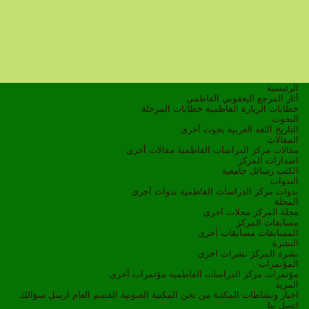
الرئيسية
أثار المرجع اليعقوبي الفاطمي
خطابات الزيارة الفاطمية
خطابات المرحلة
البحوث
التاريخ
اللغة العربية
بحوث أخرى
المقالات
مقالات مركز الدراسات الفاطمية
مقالات أخرى
اصدارات المركز
الكتب
رسائل جامعية
الندوات
ندوات مركز الدراسات الفاطمية
ندوات أخرى
المجلة
مجلة المركز
مجلات اخرى
مسابقات المركز
المسابقات
مسابقات أخرى
النشرة
نشرة المركز
نشرات اخرى
المؤتمرات
مؤتمرات مركز الدراسات الفاطمية
مؤتمرات أخرى
المزيد
اخبار ونشاطات
المكتبة
من نحن
المكتبة الصوتية
القسم العام
ارسل سؤالك
اتصل بنا