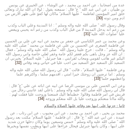
عدة من اصحابنا ، عن احمد بن محمد ، عن الوشاء ، عن الخيبري عن يونس
بن ظبيان ، عن ابي عبد الله ” ع” قال : سمعته يقول : لولا ان الله تبارك وتعالى
خلق امير المؤمنين لفاطمة ” عليها السلام” ماكان لها كفؤ على ظهر الارض من
ادم ومن دونه
[30]
.
وقال رسول الله ” صلى الله عليه واله وسلم ” : انا المدينة وعلي الباب وكذب
من زعم انه يدخل المدينة لا من قبل الباب وكذب من زعم انه يحبني ويبغض
عليا “صلوات الله عليه”
[31]
.
وعن محمد بن عمر الكناسي عن جعفر بن محمد عن ابيه عن علي بن الحسين
عن فاطمة الصغرى عن الحسين بن علي عن فاطمة بن محمد ” صلى الله عليه
واله وسلم ” ، قالت : خرج علينا رسول الله ” صلى الله عليه واله وسلم” ، فقال
: ان الله عز وجل باهى بكم فغفر لكم عامة وغفر لعلي خاصة واني رسول الله
اليكم غير هائب لقومي ومحاب لقرابتي ، هنا جبرئيل ” عليه السلام” يخبرني ان
السعيد كل السعيد حق السعيد من احب عليا في حياتي وبعد وفاتي
[32]
.
وعن فاطمة ” عليها السلام” ، قالت ” قال لي رسول الله صلى الله عليه واله
وسلم : اما ترضين ان زوجتك خيرا امتي ، اقدمهم سلما ، واكثرهم علما
واعظمهم حلما”
[33]
.
وعن ابي الحسن علي بن موسى الرضا عن ابيه عن ابائه عن علي “ع” قال :
قال لي رسول الله صلى الله عليه واله وسلم : ياعلي لقد عاتبني رجال من
قريش في امر فاطمة وقالوا: خطبناها اليك فمنعتنا وزوجت عليا فقلت لهم :
والله ماانا منعتكم وزوجت عليا بل الله منعكم وزوجه
[34]
.
ثانيا : حزنها على ابيها بعد وفاته عليها الصلاة والسلام
محمد بن يحيى ، عن احمد بن محمد ، عن ابن محبوب ، عن ابن رئاب ، عن
عبيدة ، عن ابي عبد الله ” ع” قال : ان فاطمة ” عليها السلام” مكثت بعد رسول
الله ” صلى الله عليه واله وسلم ” خمس وسبعين يوما وكان دخلها حزن شديد
على ابيها ، وكان ياتيها جبرئيل فيحال عزاءها على ابيها ويطيب نفسها ويخبرها