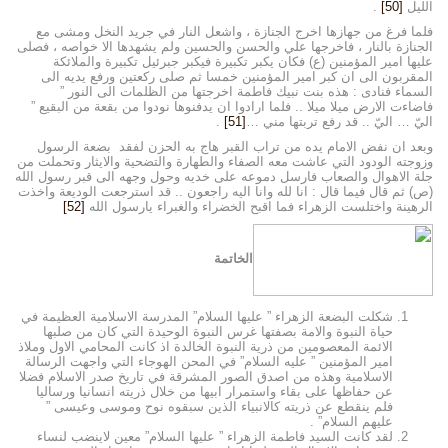
الليل
[50]
.
فلما فرغ من جهازها اخرج الجنازة ، واشعل النار في جريد النخل ومشى مع
الجنازة بالنار ، فاخرجها علي والحسن والحسين ولم يشهدها الا خواصه ، فصلى
عليها امير المؤمنين (ع) فكان يكبر تكبيرة فيكبر جبرئيل تكبيرة والملائكة
المقربون الى ان كبر امير المؤمنين خمسا ثم صلى ركعتين ورفع يديه الى
السماء فنادى : هذه بنت نبيك فاطمة اخرجتها من الظلمات الى النور ”
فاضاءت الارض ميلا ميلا .. فلما ارادوا ان يدفنوها نودوا من بقعة من البقيع ”
اليّ … اليّ .. قد رفع تربتها مني …
[51]
.
وبعد ان نفض الامام يده من تراب القبر هاج به الحزن لفقد بضعة الرسول
وزوجته الودود التي عاشت معه الصفاء والطهارة والتضحية والايثار وتحملت من
جلة الاهوال والصعاب فارسل دموعه على خديه وحول وجهه الى قبر رسول الله
(ص) ثم قال فيما قال : انا لله وانا اليه راجعون .. قد استرجعت الوديعة واخذت
الرهينة واختلست الزهراء فما اقبح الخضراء والغبراء يارسول الله
[52]
الخاتمة
شكلت البضعة الزهراء ” عليها السلام” المدرسة الاسلامية العظيمة في
حياة النبوة والامة بصفتها غرس النبوة الوحيدة التي كان من صلبها
الائمة المعصومين من ذرية النبوة الخالدة اذ كانت المحامي الاول وملاذ
امير المؤمنين ” عليه السلام” في المحن الهوجاء التي واجهت الرسالة
الاسلامية وهذه من اصدق الصور المشرقة في تاريخ صدر الاسلام فضلا
عن حفاظها على بقاء واستمرار ابيها من خلال ذريته انسانيا ورساليا
فلم ينقطع عن ذريته كالانبياء الذين سبقوه نوح وموسى وعيسى ”
عليهم السلام” .
لقد كانت السيد فاطمة الزهراء ” عليها السلام” معين لاينضب لنساء