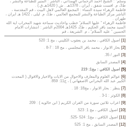
وسلم” : الشيخ احمد الرحماني الهمذاني ، الناشر : المنير للطباعة والنشر ،
ط3، م. افست شفق ، ايران ، 1378هـ . ش ( 1420هـ.ق.) .
فاطمة الزهراء سيدة النساء : المجمع العالمي لاهل البيت ، قم المقدسة ،
الناشر مركز الطباعة والنشر للمجمع العالمي ، ط1، م. ليلى ، 1422 هـ ايران ،
طهران .
فاطمة الزهراء ” عليها السلام” خطب واحاديث سماحة شهيد المحراب اية الله
السيد محمد باقر الحكيم ، ط2، 1425هـ 2004م الناشر : انتشارات الامام
الحسين ” عليه السلام” ، م. الشريعة ، قم
[1]
اصول الكافي ، محمد بن يعقوب الكليني ، مج 1: 520
[2]
بحار الانوار ، محمد باقر المجلسي ، مج 18 : 7-8 .
[3]
النور / 35.
[4]
المصدر السابق
[5]
اصول الكافي : مج1: 219
[6]
عوالم العلوم والمعارف والاحوال من الايات والاخبار والاقوال ( المحدث
الكبير عبد الله البحراني الاصفهاني ) ، ج11: 859.
[7]
ينظر : بحار الانوار ، مج18: 18 .
[8]
الكوثر : 1-3 .
[9]
اعراب ثلاثين سورة من القران الكريم ( ابن خالويه ) : 209
[10]
اصول الكافي ، مج 1: 523.
[11]
اصول الكافي ، مج1: 524 -525.
[12]
المصدر السابق ، مج 1: 525