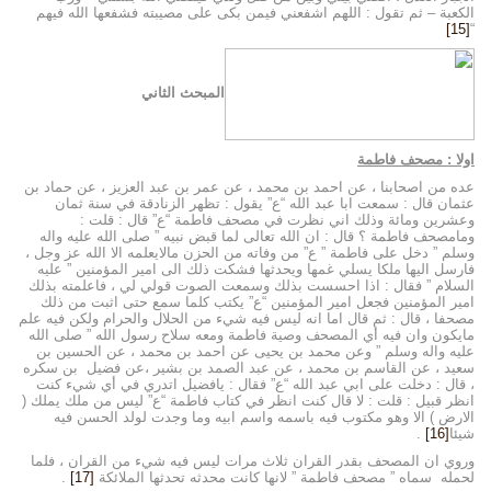
الكعبة – ثم تقول : اللهم اشفعني فيمن بكى على مصيبته فشفعها الله فيهم
[15]
“
المبحث الثاني
اولا : مصحف فاطمة
عده من اصحابنا ، عن احمد بن محمد ، عن عمر بن عبد العزيز ، عن حماد بن
عثمان قال : سمعت ابا عبد الله “ع” يقول : تظهر الزنادقة في سنة ثمان
وعشرين ومائة وذلك اني نظرت في مصحف فاطمة “ع” قال : قلت :
ومامصحف فاطمة ؟ قال : ان الله تعالى لما قبض نبيه ” صلى الله عليه واله
وسلم ” دخل على فاطمة ” ع” من وفاته من الحزن مالايعلمه الا الله عز وجل ،
فارسل اليها ملكا يسلي غمها ويحدثها فشكت ذلك الى امير المؤمنين ” عليه
السلام ” فقال : اذا احسست بذلك وسمعت الصوت قولي لي ، فاعلمته بذلك
امير المؤمنين فجعل امير المؤمنين “ع” يكتب كلما سمع حتى اثبت من ذلك
مصحفا ، قال : ثم قال اما انه ليس فيه شيء من الحلال والحرام ولكن فيه علم
مايكون وان فيه أي المصحف وصية فاطمة ومعه سلاح رسول الله ” صلى الله
عليه واله وسلم ” وعن محمد بن يحيى عن احمد بن محمد ، عن الحسين بن
سعيد ، عن القاسم بن محمد ، عن عبد الصمد بن بشير ،عن فضيل بن سكره
، قال : دخلت على ابي عبد الله “ع” فقال : يافضيل اتدري في أي شيء كنت
انظر قبيل : قلت : لا قال كنت انظر في كتاب فاطمة “ع” ليس من ملك يملك (
الارض ) الا وهو مكتوب فيه باسمه واسم ابيه وما وجدت لولد الحسن فيه
شيئا
[16]
.
وروي ان المصحف بقدر القران ثلاث مرات ليس فيه شيء من القران ، فلما
لحمله سماه ” مصحف فاطمة ” لانها كانت محدثه تحدثها الملائكة
[17]
.