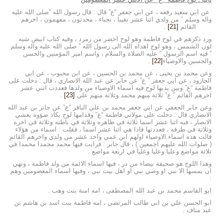
عن ابي سعيد رفعه ، عن ابي جعفر “ع” قال : قال رسول الله “صلى الله عليه
واله وسلم ” من ولدي اثنا عشر نقيبا ، نجباء ، محدثون ، مفهمون ، اخرهم
القائم
[21]
.
ورد ذكرهم في لوح فاطمة وهو لوح اخضر من زمرد ، وفيه كتاب ابيض شبه
لون الشمس ، وهو لوح اهداه الله الى رسول الله ” صلى الله عليه واله وسلم
” فيه اسم الرسول ” عليه الصلاة والسلام ، واسم امير المؤمنين والحسن
والحسين والاوصياء
[22]
.
وعن محمد بن يحيى ، عن محمد بن الحسين ، عن ابن محبوب ، عن ابي
الجارود ، عن ابي جعفر ” ع” عن جابر عن عبد الله الانصاري ، قال : دخلت على
فاطمة “ع” وبين يديها لوح فيه اسماء الاوصياء من ولدها فعددت اثني عشر
اخرهم القائم ” ع” ثلاثة منهم محمد وثلاثة منهم علي
[23]
.
وعن جابر الجعفي عن ابي جعفر محمد بن علي الباقر “ع” عن جابر بن عبد الله
الانصاري قال : دخلت على مولاتي فاطمة “ع” وقدامها لوح يكاد ضؤوه يغشي
الابصار ، فيه اثنا عشر اسما ثلاثة في ظاهره وثلاثة في باطنه وثلاثة في اخره
وثلاثة في طرفه ، فعددتها فاذا هي اثنا عشر اسما ، فقلت : اسماء من هؤلاء
قالت هذه اسماء الاوصياء اولهم ابن عمي واحد عشر من ولدي واخرهم القائم
( صلوات الله عليهم اجمعين ) ، قال جابر : فرايت فيها محمد محمدا محمدا في
ثلاثة مواضع وعليا وعليا وعليا في اربعة مواضع .
وهذا اللوح هو صحيفة بيضاء من در ، فيها اسماء الائمة من ولد فاطمة ، ونهي
ان يمسها الا نبي او وصي نبي او اهل بيت نبي ، وفيها اسماء المعصومين وهم
:
ابو القاسم محمد بن عبد الله المصطفى ، امه امنة بنت وهب .
ابو الحسن علي بن ابي طالب المرتضى ، امه فاطمة بنت اسد بن هاشم بن
عبد مناف .