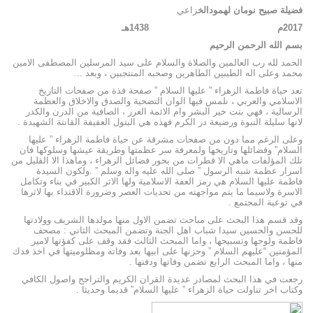
فضيلة صبيح نومان لهمودالخ
زاعي
2017م 1438هـ
بسم الله الرحمن الرحيم
الحمد لله رب العالمين والصلاة والسلام على سيد المرسلين المصطفى الامين
محمد وعلى اله الطيبين الطاهرين وصحبه المنتجبين ، وبعد …
تعد حياة فاطمة الزهراء ” عليها السلام ” صفحة فذة من صفحات التاريخ
الاسلامي والعربي ، نلمس فيها الوان التضحية والصدق والاخلاق والعظمة
الرسالية ، فهي بنت خير البشر وام الائمة الغرر ، الصافية من الدرن والكدر
لانها سليلة النبوة ورضيعة در الكرم فهذه هي البتول العفيفة القانتة الشهيدة .
وعلى الرغم مما دون من صفحات مشرقة عن حياة فاطمة الزهراء ” عليها
السلام” وفضائلها وتاريخها ولمعرفة سر عظمتها وطريقة عيشها وسلوكها فان
تلك المؤلفات ماهي الا قطرات من بحور فضائل الزهراء ، وماهذا الا القليل من
اسرار عظمة شبه الرسول ” صلى الله عليه واله وسلم ” .ولكون السيدة
فاطمة عليها السلام هي رمز العفة الاسلامية ولها الاثر الكبير في بناء وتكامل
الاسرة ولاسيما ما يتم مواجهته من تحديات العصر وضرورة الاقتداء بها لاثرها
في توعية المجتمع .
وقد قسم هذا البحث على مباحث تضمن الاول منها مولدها الشريف وولادتها
للحسن والحسين سيدا شباب اهل الجنة وتضمن المبحث الثاني : مصحف
فاطمة ولوحها وتسبيحها ، واما المبحث الثالث فقد وقف على كفؤتها لامير
المؤمنين “عليهم السلام ” وحزنها على ابيها بعد وفاته ومظلوميتها في اخذ فدك
منها ، واما المبحث الرابع تضمن وفاتها ودفنها .
رجعت في هذا البحث لمصادر عديدة القران الكريم والتراجح واصول الكافي
وكتاب اخر تناولت حياة الزهراء ” عليها السلام” قديما وحديثا .