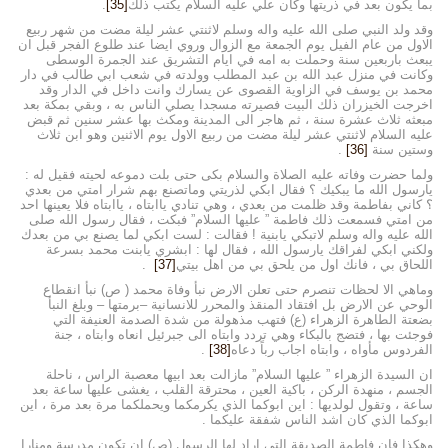
بما يكون بعد في ذريتها وكان علي عليه السلام يكتب ذلك
[35]
.
وقد ولد النبي صلى الله عليه واله وسلم لاثنتي عشر ليلة مضت من شهر ربيع
الاول من عام الفيل يوم الجمعة مع الزوال وروي ايضا عند طلوع الفجر قبل ان
يبعث باربعين سنة وحملت به امه في ايام التشريق عند الجمرة الوسطى
وكانت في منزل عبد الله بن عبد المطلب وولدته في شعب ابي طالب في دار
محمد بن يوسف في الزاوية القصوى عن يسارك وانت داخل في الدار وقد
اخرجت الخيزران ذلك البيت فصيرته مسجدا يصلي الناس به ، وبقي بمكة بعد
مبعثه ثلاث عشرة سنة ، ثم هاجر الى المدينة ومكث بها عشر سنين ثم قبض
عليه السلام لاثنتي عشر ليلة مضت من ربيع الاول يوم الاثنين وهو ابن ثلاث
وستين سنة
[36]
.
ولما حضرت وفاته عليه الصلاة والسلام بكى حتى بلت دموعه لحيته فقيل له :
يارسول الله ما يبكيك ؟ فقال ابكي لذريتي وماتصنع بهم شرار امتي من بعدي
؟ كاني بفاطمة وقد ظلمت من بعدي ، وهي تنادي ياابتاه ، ياابتاه فلا يعينها احد
من امتي فسمعت ذلك فاطمة ” عليها السلام” فبكت ، فقال رسول الله صلى
الله عليه واله وسلم لاتبكي يابنية ! فقالت : لست ابكي لما يصنع بي من بعدك
ولكني ابكي لفراقك يارسول الله ، فقال لها : ابشري يابنت محمد بسرعة
اللحاق بي ، فانك اول من يلحق بي من اهل بيتي
[37]
.
وماهي الا لحظات تنصرم حتى تعلن الارض نبأ وفاة محمد ( ص) نبأ انقطاع
الوحي عن الارض بل افتقاد المنقذ والمحرر للانسانية –برمتها – وبلغ النبأ
بضعتة الطاهرة الزهراء (ع) فتهب مذهولة من شدة الصدمة العنيفة التي
فوجئت بها ، فتضج بالبكاء وهي تردد وابتاه الى جبرئيل انعاه وابتاه ، جنة
الفردوس مأواه ، وابتاه اجاب رباً دعاه
[38]
.
ان السيدة الزهراء ” عليها السلام” مازالت بعد ابيها معصبة الراس ، ناحلة
الجسم ، منهدة الركن ، باكية العين ، محترقة القلب ، يغشى عليها ساعة بعد
ساعة ، وتقول لولديها : اين ابوكما الذي يكرمكما ويحملكما مرة بعد مرة ، اين
ابوكما الذي كان اشد الناس شفقة عليكما .
وهكذا فان فاطمة الصديقة التي اراد لها الرسول (ص) ان تكون مدرسة ومنارا