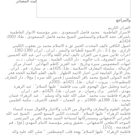
ثبت المصادر
والمراجع
القران الكريم
الاسرار الفاطمية : محمد فاضل المسعودي ، نشر مؤسسة الانوار الفاطمية
باشراف حجة الاسلام والمسلمين الشيخ محمد فاضل المسعودي ، ط4، 2003-
1424هـ .
اصول الكافي تاليف المحدث الخبير ثق ة الاسلام محمد بن يعقوب الكليني
الرازي ، مج 1-2 ، دار الاسوة للطباعة والنشر ، ايران ، ايران 1380-1382.
اعراب ثلاثين سورة من القران تاليف امام اللغة والادب ابي عبد الله الحسين
بن احمد المعروف باب خالويه : دار الكتب العلمية ، بيروت –لبنان ، د.ت .
امهات المعصومين سيرة وتاريخ : عبد العزيز كاظم البهادلي : اصدار مركز
الرسالة ، سلسلة المعارف الاسلامية ، ط1، 1425هـ ، م. ستارة ، قم ، ايران .
بحار الانوار الجامعة لدرر اخبار الائمة الاطهار : تاليف العلم العلامة الحجة فخر
الامة المولى الشيخ محمد باقر المجلسي ( قدس الله سره ) مج8 ، دار التعارف
للمطبوعات ، بيروت – لبنان ، ط1، 1421هـ -2001م .
دراسة وتحليل حول الهجوم على بيت فاطمة ” عليها السلام” : عبد الزهرة
مهدي ، الناشر : بزك رضوان ، م. عمران ، ط1، 1425هـ ، قم ، ايران .
الزهراء فاطمة بنت محمد ” صلى الله عليه واله وسلم ” : عبد الزهراء عثمان
محمد ، ط1، 1388هـ -1969م .، م. النعمان – النجف الاشرف ، مكتبة العلمين
العامة .
عوالم العلوم والمعارف والاحوال من الايات والاخبار والاقوال سيدة النساء
فاطمة الزهراء ” عليها السلام” : للمحدث الكبير المتتبع الخبير : الشيخ عبد الله
البحراني الاصفهاني ومستدركاتها لسماحة السيد محمد باقر بن المرتضى
الموحد الابطحي الاصفهاني ، تحقيق ونشر مؤسسة الامام المهدي (عج) ، قم
المقدسة ، ج11/2 .
فاطمة الزهراء ” عليها السلام” بهجة قلب المصطفى ” صلى الله عليه واله