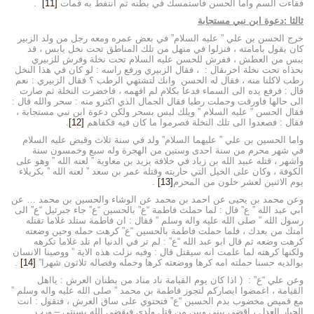
فقاءت السم واما الحسن فاستمسك في بطنه ثم انتفط به فمات
[11]
.
ثالثا :دعوة ابن نبي مستجابة
خرج الحسن بن علي ” عليه السلام” في بعض عمره ومعه رجل من ولد الزبير
كان يقول بامامته ، فنزلوا في منهل من تلك المناطق تحت نخل يابس ، قد
يبس من العطش ، ففرش للحسن عليه السلام تحت نخلة وفرش للزبيري
بحذاه تحت نخلة اخرىقال : ، فقال الزبيري ورفع راسه : لو كان في هذا النخل
رطب لاكلنا منه ، فقال له الحسن وانك لتشتهي الرطب ؟ فقال الزبيري : نعم
قال : فرفع يده الى السماء فدعا بكلام لم افهمه ، فاخضرت النخلة ثم صارت
الى حالها فاورقت وحملت رطبا فقال الجمال الذي اكترو منه : سحر والله قال :
فقال الحسن ” عليه السلام ” ويلك ليس بسحر ولكن دعوة ابن نبي مستجابة ،
فقال : فصعدوا الى تلك النخلة فصرموا ما كان فيه فكفاهم
[12]
.
واما الحسين بن علي ” عليهما السلام” ولد في سنة ثلاث وقبض عليه السلام
في شهر محرم من سنة احدى وستين من الهجرة وله سبع وخمسون سنة
واشهر ، قتله عبيد الله بن زياد في خلافة يزيد بن معاوية ” لعنه الله ” وهو على
الكوفة ، وكان على الخيل التي حاربته وقتله عمر بن سعد ” لعنه الله ” بكربلاء
يوم الاثنين لعشر خلون من المحرم
[13]
.
وعن محمد بن يحيى عن احمد بن محمد عن الوشاء والحسين بن محمد … عن
ابي عبد الله ” ع” قال : لما حملت فاطمة “ع” بالحسين “ع” جاء جبرئيل “ع” الى
رسول الله ” صلى الله عليه واله وسلم ” فقال : ان فاطمة ستلد غلاما تقتله
امتك من بعدك ، فلما حملت فاطمة بالحسين “ع” كرهت حمله وحين وضعته
كرهت وضعه ثم قال ابو عبد الله “ع” : لم تر في الدنيا ام تلد غلاما تكرهه
ولكنها كرهته لما علمت انه سيقتل قال : وفيه نزلت هذه الاية ” ووصينا الانسان
بوالديه حسنا حملته امه كرها ووضعته كرها وحمله وفصاله ثلاثون شهرا”
[14]
.
وعن علي “ع” : ( اذا كان يوم القيامة ناد مناد من بطنان العرش : يااهل
القيامة ، اغمضوا ابصاركم لتجوز فاطمة بن محمد ” صلى الله عليه واله وسلم ”
مع قميص مخضوب بدم الحسين “ع” فتحتوي على ساق العرش ، فتقول : انت
الجبار العدل ، اقضي بيني وبين من قتل ولدي فيقضي الله بسنتي – ورب