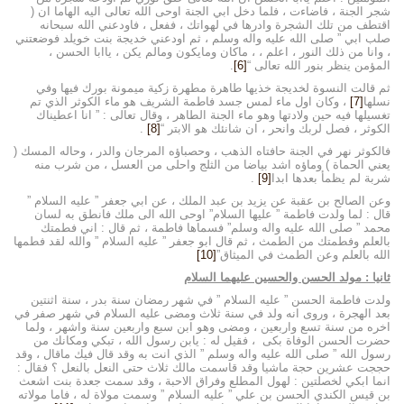
شجر الجنة ، فاضاءت ، فلما دخل ابي الجنة اوحى الله تعالى اليه الهاما ان (
اقتطف من تلك الشجرة وادرها في لهواتك ، ففعل ، فاودعني الله سبحانه
صلب ابي ” صلى الله عليه واله وسلم ، ثم اودعني خديجة بنت خويلد فوضعتني
، وانا من ذلك النور ، اعلم ، ، ماكان ومايكون ومالم يكن ، ياابا الحسن ،
المؤمن ينظر بنور الله تعالى “
[6]
.
ثم قالت النسوة لخديجة خذيها طاهرة مطهرة زكية ميمونة بورك فيها وفي
نسلها
[7]
، وكان اول ماء لمس جسد فاطمة الشريف هو ماء الكوثر الذي تم
تغسيلها فيه حين ولادتها وهو ماء الجنة الطاهر ، وقال تعالى : ” انا اعطيناك
الكوثر ، فصل لربك وانحر ، ان شانئك هو الابتر “
[8]
.
فالكوثر نهر في الجنة حافتاه الذهب ، وحصباؤه المرجان والدر ، وحاله المسك (
يعني الحماة ) وماؤه اشد بياضا من الثلج واحلى من العسل ، من شرب منه
شربة لم يظمأ بعدها ابدا
[9]
.
وعن الصالح بن عقبة عن يزيد بن عبد الملك ، عن ابي جعفر ” عليه السلام ”
قال : لما ولدت فاطمة ” عليها السلام” اوحى الله الى ملك فانطق به لسان
محمد ” صلى الله عليه واله وسلم” فسماها فاطمة ، ثم قال : اني فطمتك
بالعلم وفطمتك من الطمث ، ثم قال ابو جعفر ” عليه السلام ” والله لقد فطمها
الله بالعلم وعن الطمث في الميثاق”
[10]
ثانيا : مولد الحسن والحسين عليهما السلام
ولدت فاطمة الحسن ” عليه السلام ” في شهر رمضان سنة بدر ، سنة اثنتين
بعد الهجرة ، وروى انه ولد في سنة ثلاث ومضى عليه السلام في شهر صفر في
اخره من سنة تسع واربعين ، ومضى وهو ابن سبع واربعين سنة واشهر ، ولما
حضرت الحسن الوفاة بكى ، فقيل له : يابن رسول الله ، تبكي ومكانك من
رسول الله ” صلى الله عليه واله وسلم ” الذي انت به وقد قال فيك ماقال ، وقد
حججت عشرين حجة ماشيا وقد قاسمت مالك ثلاث حتى النعل بالنعل ؟ فقال :
انما ابكي لخصلتين : لهول المطلع وفراق الاحبة ، وقد سمت جعدة بنت اشعث
بن قيس الكندي الحسن بن علي ” عليه السلام ” وسمت مولاة له ، فاما مولاته