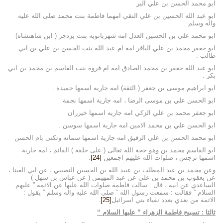
ابو محمد الحسن بن علي البر
ابو عبد الله الحسين بن علي التقي امهما فاطمة بنت محمد صلى الله عليه
واله وسلم .
ابو محمد علي بن الحسين العدل امه شهربانويه بنت يزدجر ( ابن شاهنشاه)
ابو جعفر محمد بن علي الباقر امه ام عبد الله بنت الحسن بن علي بن ابي
طالب .
ابو عبد الله جعفر بن محمد الصادق امه ام فروة بنت القاسم بن محمد بن ابي
بكر .
ابو ابراهيم موسى بن جعفر ( الثقة) امه جاريه اسمها حميدة .
ابو الحسن علي بن موسى الرضا ، امه جارية اسمها نجمة
ابو جعفر محمد بن علي الزكي امه جاريه اسمها خيزران
ابو الحسن علي بن محمد الامين امه جارية اسمها سوسن .
ابو محمد الحسن بن علي الرقيق امه جارية اسمها سمانه وتكنى بام الحسن
ابو القاسم محمد بن وهو حجة الله تعالى ( على خلقه ) القائم ، امه جارية
اسمها نرجس ، صلوات الله عليهم اجمعين
[24]
.
وعن محمد بن عبد المطلب بن عبيد الله بن الحسين النصيبي ، عن ابي العينا ،
عن يعقوب بن محمد بن علي عن عبد المهيمن ( عن عباس بن سهل )
الساعدي عن ابيه ، قال : سالت فاطمة صلوات الله عليها عن الائمة ” عليهم
السلام ” فقالت : سمعت رسول الله ” صلى الله عليه واله وسلم ” يقول :
الائمة من بعدي بعدد نقباء بني اسرائيل
[25]
.
ثالثا : تسبيح فاطمة الزهراء ” عليها السلام “