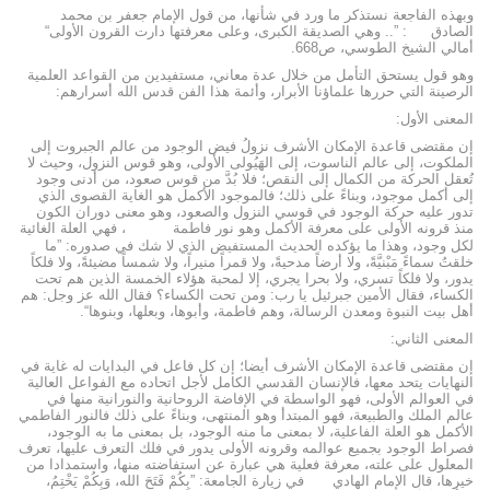
وبهذه الفاجعة نستذكر ما ورد في شأنها، من قول الإمام جعفر بن محمد
الصادق
: ”.. وهي الصديقة الكبرى، وعلى معرفتها دارت القرون الأولى“
أمالي الشيخ الطوسي، ص668.
وهو قول يستحق التأمل من خلال عدة معاني، مستفيدين من القواعد العلمية
الرصينة التي حررها علماؤنا الأبرار، وأئمة هذا الفن قدس الله أسرارهم:
المعنى الأول:
إن مقتضى قاعدة الإمكان الأشرف نزولُ فيض الوجود من عالم الجبروت إلى
الملكوت، إلى عالم الناسوت، إلى الهَيُولى الأولى، وهو قوس النزول، وحيث لا
تُعقل الحركة من الكمال إلى النقص؛ فلا بُدَّ من قوس صعود، من أدنى وجود
إلى أكمل موجود، وبناءً على ذلك؛ فالموجود الأكمل هو الغاية القصوى الذي
تدور عليه حركة الوجود في قوسي النزول والصعود، وهو معنى دوران الكون
منذ قرونه الأولى على معرفة الأكمل وهو نور فاطمة
، فهي العلة الغائية
لكل وجود، وهذا ما يؤكده الحديث المستفيض الذي لا شك في صدوره: ”ما
خلقتُ سماءً مَبْنيَّةً، ولا أرضاً مدحيةً، ولا قمراً منيراً، ولا شمساً مضيئةً، ولا فلكاً
يدور، ولا فلكاً تسري، ولا بحرا يجري، إلا لمحبة هؤلاء الخمسة الذين هم تحت
الكساء، فقال الأمين جبرئيل يا رب: ومن تحت الكساء؟ فقال الله عز وجل: هم
أهل بيت النبوة ومعدن الرسالة، وهم فاطمة، وأبوها، وبعلها، وبنوها“.
المعنى الثاني:
إن مقتضى قاعدة الإمكان الأشرف أيضا؛ إن كل فاعل في البدايات له غاية في
النهايات يتحد معها، فالإنسان القدسي الكامل لأجل اتحاده مع الفواعل العالية
في العوالم الأولى، فهو الواسطة في الإفاضة الروحانية والنورانية منها في
عالم الملك والطبيعة، فهو المبتدأ وهو المنتهى، وبناءً على ذلك فالنور الفاطمي
الأكمل هو العلة الفاعلية، لا بمعنى ما منه الوجود، بل بمعنى ما به الوجود،
فصراط الوجود بجميع عوالمه وقرونه الأولى يدور في فلك التعرف عليها، تعرف
المعلول على علته، معرفة فعلية هي عبارة عن استفاضته منها، واستمدادا من
خيرها، قال الإمام الهادي
في زيارة الجامعة: ”بِكُمْ فَتَحَ الله، وَبِكُمْ يَخْتِمُ،