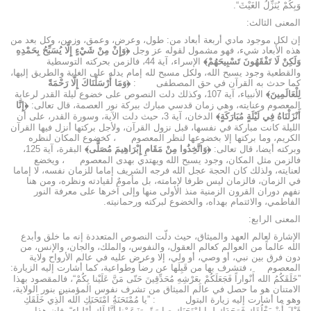
وَبِكُمْ يُنَزِّلُ الغَيْثَ“.
المعنى الثالث:
إن لكل موجود مادي أربعة أبعاد من: طول، وعرض، وعمق، وزمن، وكل بعد من
هذه الأبعاد شيء، فهو مشمول لقوله عز وجل
﴿وَإِنْ مِنْ شَيْءٍ إِلَّا يُسَبِّحُ بِحَمْدِهِ
وَلَكِنْ لَا تَفْقَهُونَ تَسْبِيحَهُمْ﴾
الإسراء، آية 44، فالزمن بحركته التوسطية
والقطعية وجود يسبح الله، ولكل مسبح لله إمام يدله على الغاية والطريق إليها،
كما حدث به القرآن في حق المصطفى
:
﴿وَمَا أَرْسَلْنَاكَ إِلَّا رَحْمَةً
لِلْعَالَمِينَ﴾
الأنبياء، آية 107، وكذلك دلت النصوص على خضوع ليلة القدر لرعاية
المعصوم وعنايته، وهي زمان قدسي مبارك ببركة نور العصمة، قال تعالى:
﴿إِنَّا
أَنْزَلْنَاهُ فِي لَيْلَةٍ مُبَارَكَةٍ﴾
الدخان، آية 3، حيث دلت الآية، وسورة القدر، على أن
الليلة كانت مباركة في نفسها، قبل نزول القرآن، ولأجل بركتها أنزل فيها القرآن
الكريم، وما بركتها إلا بخضوعها لنظر المعصوم
، كخضوع المكان لنظره
وبركته أيضا، قال تعالى:
﴿وَاتَّخِذُوا مِنْ مَقَامِ إِبْرَاهِيمَ مُصَلًّى﴾
البقرة، آية 125،
فالزمن مثل المكان، وجود يسبح الله ويهتدي بهدى المعصوم
، ويخضع
لعنايته، ولذلك كان الحجة عجل الله فرجه الشريف إماما للزمان نفسه، لا إماما
في الزمان، فالزمان ليس ظرفا لإمامته، بل مأمومٌ لقيادته ونظره، ومن هنا
نفهم دوران القرون الزمنية منذ الأولى منها وإلى آخرها على معرفة النور
الفاطمي، والائتمام بهداه، والخضوع لبركته ورحمانيته.
المعنى الرابع:
الإشارة لعالم العهد والميثاق، حيث دلّت النصوص المتعددة إنه ما خلق وأبدع
الله عالماً من العوالم كعالم العقول، والنفوس، والملك، والجان، والإنس، من
دون فرق بين نبي، أو وصي، أو ولي، إلا وعرض عليه في عالم الأرواح ولاية
المعصوم
، فتشرف بها من قَبِلَها عن رضاً وطواعية، كما أشارت إليه الزيارة:
”خَلَقَكُمُ الله أَنْواراً فَجَعَلَكُمْ بِعَرْشِهِ مُحَدِّقِينَ حَتّى مَنَّ عَلَيْنا بِكُمْ“، فالمقصود بهذا
الامتنان هو ما حصل في عالم الميثاق من تشرف نفوس المؤمنين بنور الولاية،
وهو ما أشارت إليه زيارة البتول
: ”يا مُمْتَحَنَةُ امْتَحَنَكِ الله الَّذِي خَلَقَكِ
قَبْلَ أَنْ يَخْلُقَكِ فَوَجَدَكِ لِما امْتَحَنَكِ صابِرَةً، وَزَعَمْنا أَنَّا لَكِ أَوْلِياء“، فإن هذا