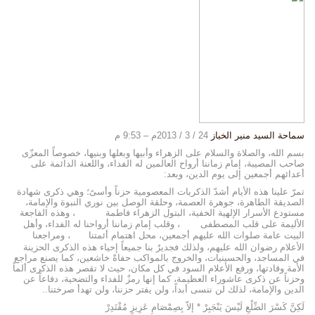
سماحة السيد منير الخباز
24 / 3 / 2013م – 9:53 م
بسم الله، والصلاة والسلام على الزهراء وأبيها وبعلها وبنيها، خصوصاً المعزّى
صاحب المصيبة، إمام زماننا أرواح العالمين له الفداء، واللعنة الدائمة على
أعدائهم أجمعين إلى يوم الدين، وبعد:
تمرّ علينا هذه الأيام أشدّ الذكريات المعصومية حزناً وأسىً؛ وهي ذكرى شهادة
الصديقة الطاهرة، جوهرة العصمة، وحلقة الوصل بين نوري النبوة والإمامة،
مستودع الأسرار الإلهية الخفية، البتول الزهراء فاطمة
، وهذه الفاجعة
الأليمة على قلب المصطفى
، وقلب إمام زماننا أرواحنا له الفداء، وأهل
البيت عامة صلوات الله عليهم أجمعين، محل اهتمام أئمتنا
، ومراجعنا
الأعلام رضوان الله عليهم، ولذلك فجديرٌ بنا جميعاً إحياء هذه الذكرى الحزينة
في المساجد، والحسينيات، والخروج بالمواكب حفاةً خاشعين، كما يصنع مراجع
الأمة وقادتها، ورفع الأعلام السود في كل مكان، حيث لا تقصر هذه الذكرى ألماً
وحزناً عن ذكرى عاشوراء العظيمة، كما إنها رمزٌ للفداء والتضحية، دفاعاً عن
الدين والإمامة، لذلك لن ننسى أبداً، ولن يفتر حزننا، ولن تهدأ صرختنا..
لَكِنَّ كَسْرَ الضِّلْعِ لَيْسَ يَنْجَبِرْ * إلاّ بِصِمْصَامِ عَزِيزٍ مُقْتَدِرْ