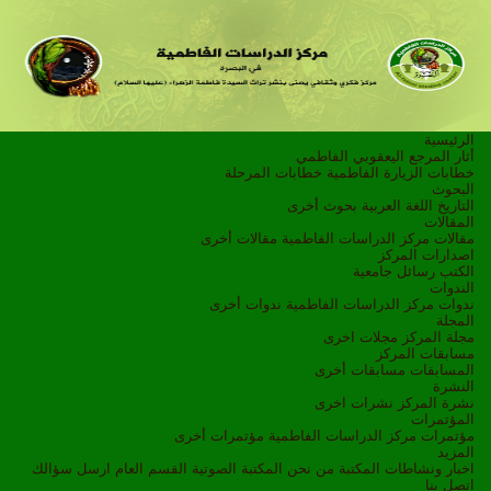
الرئيسية
أثار المرجع اليعقوبي الفاطمي
خطابات الزيارة الفاطمية
خطابات المرحلة
البحوث
التاريخ
اللغة العربية
بحوث أخرى
المقالات
مقالات مركز الدراسات الفاطمية
مقالات أخرى
اصدارات المركز
الكتب
رسائل جامعية
الندوات
ندوات مركز الدراسات الفاطمية
ندوات أخرى
المجلة
مجلة المركز
مجلات اخرى
مسابقات المركز
المسابقات
مسابقات أخرى
النشرة
نشرة المركز
نشرات اخرى
المؤتمرات
مؤتمرات مركز الدراسات الفاطمية
مؤتمرات أخرى
المزيد
اخبار ونشاطات
المكتبة
من نحن
المكتبة الصوتية
القسم العام
ارسل سؤالك
اتصل بنا