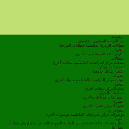
الرئيسية
أثار المرجع اليعقوبي الفاطمي
خطابات الزيارة الفاطمية
خطابات المرحلة
البحوث
التاريخ
اللغة العربية
بحوث أخرى
المقالات
مقالات مركز الدراسات الفاطمية
مقالات أخرى
اصدارات المركز
الكتب
رسائل جامعية
الندوات
ندوات مركز الدراسات الفاطمية
ندوات أخرى
المجلة
مجلة المركز
مجلات اخرى
مسابقات المركز
المسابقات
مسابقات أخرى
النشرة
نشرة المركز
نشرات اخرى
المؤتمرات
مؤتمرات مركز الدراسات الفاطمية
مؤتمرات أخرى
المزيد
اخبار ونشاطات
المكتبة
من نحن
المكتبة الصوتية
القسم العام
ارسل سؤالك
اتصل بنا