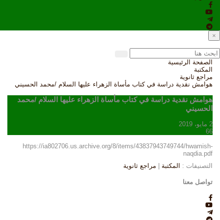
×
الصفحة الرئيسية
المكتبة
مراجع ثانوية
هوامش نقدية دراسة في كتاب مأساة الزهراء عليها السلام /محمد الحسيني
هوامش نقدية دراسة في كتاب مأساة الزهراء عليها السلام /محمد
الحسيني
2 مايو، 2019
66
https://ia802706.us.archive.org/8/items/43837943749744/hwamish-
naqdia.pdf
التصنيفات :
المكتبة
|
مراجع ثانوية
تواصل معنا