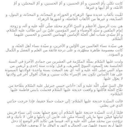
كانت تكنّى بأمّ الحسن، و أمّ الحسين، و أمّ الحسنين، و أمّ المحسّن، و أمّ
الأئمّة، و أمّ أبيها و غيرها.
لقّبت بألقاب عديدة منها: الزهراء و الحوراء، و المحدّثة، و المحدّثة، و البتول، و
الصدّيقة، و غيرها من الألقاب الفاضلة، و أشهرها الزهراء.
هي بنت الرسول الأعظم و النبيّ الأكرم محمّد صلّى اللّه عليه و آله، و زوجة
إمام المتّقين و سيّد الأوصياء و أمير المؤمنين عليّ بن أبي طالب عليه السّلام،
و أمّ سيّدي شباب أهل الجنّة الإمامين الهمامين الحسن و الحسين عليهما
السّلام.
هي سيّدة نساء العالمين من الأوّلين و الآخرين، و سيّدة نساء أهل الجنّة، و
كانت معصومة طاهرة مطهّرة، و على درجة فائقة من العلم و الفضل و الكمال
و السؤدد.
ولدت عليها السّلام بمكّة المكرّمة في العشرين من جمادى الآخرة في السنة
الخامسة بعد المبعث النبويّ الشريف، و قيل: ولدت سنة إحدى و أربعين من
مولد النبي صلّى اللّه عليه و آله- أي بعد المبعث بسنة واحدة- فولادتها الميمونة
على هذا الأساس تكون بعد الإسراء بثلاث سنين، و هناك أقوال أخر في ولادتها
لا يعوّل عليها.
قال النبيّ صلّى اللّه عليه و آله: «أتاني حبيبي جبرئيل عليه السّلام بتفّاحة من
تفّاح الجنّة فأكلتها و واقعت خديجة عليها السّلام فحملت بابنتي فاطمة عليها
السّلام».
قالت السيّدة خديجة عليها السّلام: إنّي حملت حملا خفيفا، فإذا خرجت حدّثني
الذي في بطني.
فلمّا أرادت السيّدة خديجة عليها السّلام أن تضع حملها بعثت إلى نساء قريش
ليأتينّها فيليّن منها ما يلي النساء ممّن تلد، فأبين أن يأتينّها و قلن: لا نأتيك و قد
تزوّجت من محمّد صلّى اللّه عليه و آله، فبينما هي تكابد آلام الوضع إذ دخل
عليها أربع نسوة عليهنّ من الجمال و النور و الوقار ما لا يوصف، فقالت،