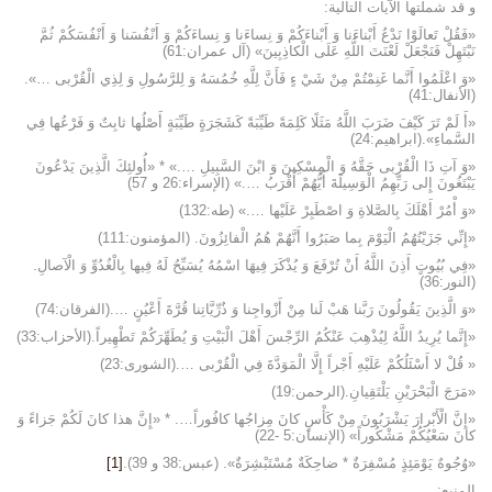
و قد شملتها الآيات التالية:
«فَقُلْ تَعالَوْا نَدْعُ أَبْناءَنا وَ أَبْناءَكُمْ وَ نِساءَنا وَ نِساءَكُمْ وَ أَنْفُسَنا وَ أَنْفُسَكُمْ ثُمَّ
نَبْتَهِلْ فَنَجْعَلْ لَعْنَتَ اللَّهِ عَلَى الْكاذِبِينَ» (آل عمران:61)
«وَ اعْلَمُوا أَنَّما غَنِمْتُمْ مِنْ شَيْ ءٍ فَأَنَّ لِلَّهِ خُمُسَهُ وَ لِلرَّسُولِ وَ لِذِي الْقُرْبى …».
(الأنفال:41)
«أَ لَمْ تَرَ كَيْفَ ضَرَبَ اللَّهُ مَثَلًا كَلِمَةً طَيِّبَةً كَشَجَرَةٍ طَيِّبَةٍ أَصْلُها ثابِتٌ وَ فَرْعُها فِي
السَّماءِ».(ابراهیم:24)
«وَ آتِ ذَا الْقُرْبى حَقَّهُ وَ الْمِسْكِينَ وَ ابْنَ السَّبِيلِ ….» * «أُولئِكَ الَّذِينَ يَدْعُونَ
يَبْتَغُونَ إِلى رَبِّهِمُ الْوَسِيلَةَ أَيُّهُمْ أَقْرَبُ ….» (الإسراء:26 و 57)
«وَ أْمُرْ أَهْلَكَ بِالصَّلاةِ وَ اصْطَبِرْ عَلَيْها ….» (طه:132)
«إِنِّي جَزَيْتُهُمُ الْيَوْمَ بِما صَبَرُوا أَنَّهُمْ هُمُ الْفائِزُونَ. (المؤمنون:111)
«فِي بُيُوتٍ أَذِنَ اللَّهُ أَنْ تُرْفَعَ وَ يُذْكَرَ فِيهَا اسْمُهُ يُسَبِّحُ لَهُ فِيها بِالْغُدُوِّ وَ الْآصالِ.
(النور:36)
«وَ الَّذِينَ يَقُولُونَ رَبَّنا هَبْ لَنا مِنْ أَزْواجِنا وَ ذُرِّيَّاتِنا قُرَّةَ أَعْيُنٍ ….(الفرقان:74)
«إِنَّما يُرِيدُ اللَّهُ لِيُذْهِبَ عَنْكُمُ الرِّجْسَ أَهْلَ الْبَيْتِ وَ يُطَهِّرَكُمْ تَطْهِيراً.(الأحزاب:33)
« قُلْ لا أَسْئَلُكُمْ عَلَيْهِ أَجْراً إِلَّا الْمَوَدَّةَ فِي الْقُرْبى ….(الشوری:23)
«مَرَجَ الْبَحْرَيْنِ يَلْتَقِيانِ.(الرحمن:19)
«إِنَّ الْأَبْرارَ يَشْرَبُونَ مِنْ كَأْسٍ كانَ مِزاجُها كافُوراً…. * «إِنَّ هذا كانَ لَكُمْ جَزاءً وَ
كانَ سَعْيُكُمْ مَشْكُوراً» (الإنسان:5 -22)
«وُجُوهٌ يَوْمَئِذٍ مُسْفِرَةٌ * ضاحِكَةٌ مُسْتَبْشِرَةٌ». (عبس:38 و 39).
[1]
المنبع: