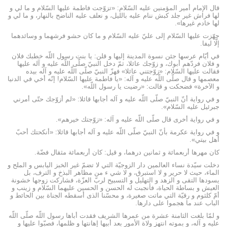
قال الإمام أمير المؤمنين عليه السّلام: «تزوّجت فاطمة عليها السّلام و ما لي و
لها فراش غير جلد كبش ننام عليه بالليل، و نعلف عليه الناضح بالنهار، و ما لي و
لها خادم غيرها».
جهّزت عليها السّلام إلى عليّ عليه السّلام و ما كان حشو فرشهما و وسائدهما
إلّا ليفا.
في أيّام عرسها جئن نسوة المدينة إليها و قلن: يا بنت رسول اللّه خطبك فلان
و فلان فردّهم أبوك، و زوّجك عائلا، ثمّ دخل النبيّ صلّى اللّه عليه و آله عليها
فقالت عليها السّلام: «زوّجتني عائلا» فهزّ النبيّ صلّى اللّه عليه و آله بيده
معصمها و قال صلّى اللّه عليه و آله: «يا فاطمة عليها السّلام! إنّه أخي في الدنيا
و الآخرة» فضحكت و قالت: «رضيت يا رسول اللّه».
و في رواية أنّ النبيّ صلّى اللّه عليه و آله أجابها قائلا: «لم أزوّجك حتّى أمرني
جبرئيل عليه السّلام».
و في رواية أخرى قال صلّى اللّه عليه و آله: «زوّجتك خيرهم».
و في رواية عكرمة بأنّ النبيّ صلّى اللّه عليه و آله أجابها قائلا: «أنكحتك أحبّ
أهل بيتي».
كان مهرها أربعمائة و ثمانين درهما، و قيل: كان أربعمائة مثقال فضّة.
دخلت سيّدة نساء العالمين دار الزوجيّة التي لا تضمّ غير الخبز اليابس و الملح و
الماء، حيث لا حرير و لا استبرق، و لا شي ء من مظاهر البذخ و الترف، بل
يسودها التقى و الزهد و التهليل و التسبيح لربّ العزّة، فشاركت زوجها خشونة
العيش و بساطة الحياة، فأنجبت له الحسن و الحسين عليهما السّلام و زينب و
أمّ كلثوم و رقيّة التي ماتت صغيرة، و محسّنا الذى أسقطه الجناة بين الحائط و
الباب عند ما هجموا على دارها.
و لمّا بلغت الثامنة عشرة من عمرها الشريف فقدت أباها رسول اللّه صلّى اللّه
عليه و آله، و بموته انتهز ولاة الأمور بعد أبيها إهانتها و ظلمها، فصبّوا عليها و