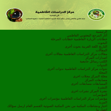
الرئيسية
أثار المرجع اليعقوبي الفاطمي
خطابات الزيارة الفاطمية
خطابات المرحلة
البحوث
التاريخ
اللغة العربية
بحوث أخرى
المقالات
مقالات مركز الدراسات الفاطمية
مقالات أخرى
اصدارات المركز
الكتب
رسائل جامعية
الندوات
ندوات مركز الدراسات الفاطمية
ندوات أخرى
المجلة
مجلة المركز
مجلات اخرى
مسابقات المركز
المسابقات
مسابقات أخرى
النشرة
نشرة المركز
نشرات اخرى
المؤتمرات
مؤتمرات مركز الدراسات الفاطمية
مؤتمرات أخرى
المزيد
اخبار ونشاطات
المكتبة
من نحن
المكتبة الصوتية
القسم العام
ارسل سؤالك
اتصل بنا