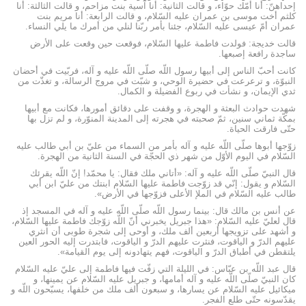
إحداهنّ: أنا أمّك حوّاء، و قالت الثانية: أنا آسية بنت مزاحم، و قالت الثالثة: أنا
كلثم أخت موسى بن عمران عليه السّلام، و قالت الرابعة: أنا مريم بنت
عمران أمّ عيسى عليه السّلام، جئنا بأمر ربّنا لنلي من أمرك ما يلي النساء.
قالت خديجة: فولدت فاطمة عليها السّلام، فوقعت حين وقعت على الأرض
ساجدة رافعة إصبعها.
كانت أحبّ الناس إلى أبيها رسول اللّه صلّى اللّه عليه و آله، فربّيت في أحضان
النبوّة، و ترعرعت في حضيرة الوحي، و شبّت في مروج الرسالة، و تغذّت من
ثدي الإيمان، و نشأت في ربوع الفضيلة و الكمال.
شهدت حوادث البعثة و الهجرة، و وقفت على دقائق أمورها، فكانت مع أبيها
بمكّة ثماني سنين، ثمّ صحبته في هجرته إلى المدينة المنوّرة، و لم تزل بها
حتّى فارقت الحياة.
زوّجها أبوها صلّى اللّه عليه و آله بأمر من السماء من عليّ بن أبي طالب عليه
السّلام في اليوم الأوّل من شهر ذي الحجّة في السنة الثانية من الهجرة.
قال النبيّ صلّى اللّه عليه و آله: «أتاني ملك فقال: يا محمّد! إنّ اللّه يقرئك
السّلام و يقول: إنّي قد زوّجت فاطمة عليها السّلام ابنتك من عليّ ابن أبي
طالب عليه السّلام في الملإ الأعلى فزوّجها في الأرض».
عن أنس بن مالك قال: بينما رسول اللّه صلّى اللّه عليه و آله في المسجد إذ
قال لعليّ عليه السّلام: «هذا جبريل يخبرني أنّ اللّه زوّجك فاطمة عليها السّلام،
و أشهد على تزويجها أربعين ألف ملك، و أوحى إلى شجرة طوبى أن انثري
عليهم الدرّ و الياقوت، فنثرت عليهم الدرّ و الياقوت، فابتدرت إليه الحور العين
يلتقطن في أطباق الدرّ و الياقوت، فهم يتهادونه إلى يوم القيامة».
قال عبد اللّه بن عبّاس: في الليلة التي زفّت فيها فاطمة إلى عليّ عليه السّلام
كان النبيّ صلّى اللّه عليه و آله أمامها، و جبريل عليه السّلام عن يمينها، و
ميكائيل عليه السّلام عن يسارها، و سبعون ألف ملك من خلفها، يسبّحون اللّه و
يقدّسونه حتّى طلع الفجر.