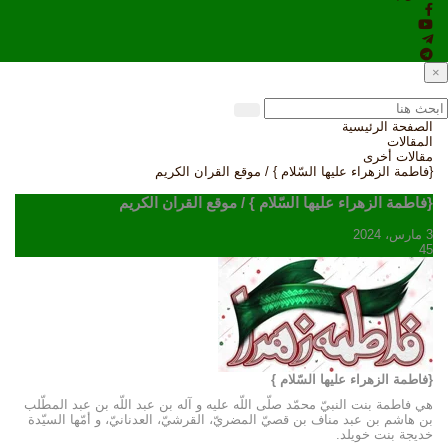
×
الصفحة الرئيسية
المقالات
مقالات أخرى
{فاطمة الزهراء عليها السّلام } / موقع القران الكريم
{فاطمة الزهراء عليها السّلام } / موقع القران الكريم
3 مارس، 2024
45
{فاطمة الزهراء عليها السّلام }
هي فاطمة بنت النبيّ محمّد صلّى اللّه عليه و آله بن عبد اللّه بن عبد المطّلب
بن هاشم بن عبد مناف بن قصيّ المضريّ، القرشيّ، العدنانيّ، و أمّها السيّدة
خديجة بنت خويلد.