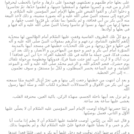
على بعلها جام ظلمهم و تعسّفهم، فهجموا على دارها، و جاءوا بالحطب ليحرقوا
الدار و من فيه، و كسروا ضلعها، و أسقطوا جنينها، و لطموا خدّها، ثمّ تجاسروا
و دخلوا الدار، و ألقوا القبض على بعلها الإمام أمير المؤمنين عليه السّلام، و
أخرجوه إلى مسجد النبيّ صلّى اللّه عليه و آله بصورة مشينة، و ذلك لأخذ البيعة
منه لأبي بكر بن أبي قحافة، و لم يكتفوا بما تقدّم، بل قرّروا غصب حقّها، و
منعها إرثها من أبيها، و نسوا أو تناسوا وصايا النبيّ صلّى اللّه عليه و آله فيها و
في بعلها و أولادها.
و مع كلّ تلك الظروف القاسية وقفت عليها السّلام أمام الظالمين لها متحدّية
إيّاهم كالطود الشامخ، تردعهم و تذكّرهم بمقولات النبيّ صلّى اللّه عليه و آله
في حقّها و حقّ زوجها، و من تلك التحدّيات خطبتها في مسجد أبيها بالمدينة
المنوّرة أمام أبي بكر و عمر و جمع من المهاجرين و الأنصار، و ذلك بعد أن
منعت فدكا، فمن جملة ما قالته في تلك الخطبة الغراء: «يا ابن أبي قحافة! أ
ترث أباك و لا أرث أبي، لقد جئت شيئا فريّا، فدونكها مخطومة مرحولة تلقاك
يوم حشرك، فنعم الحكم اللّه، و الزعيم محمّد صلّى اللّه عليه و آله، و الموعد
القيامة، و عند الساعة يخسر المبطلون، و لكلّ نبإ مستقرّ، و سوف تعلمون
…» إلى آخر الخطبة.
و بعد أن انتهت من خطبتها رجعت إلى بيتها و هي تجرّ أذيال الخيبة ممّا سمعته
من أبي بكر من الأقوال و الاستدلالات المغايرة لكتاب اللّه، و سنّة أبيها رسول
اللّه.
و لم تزل بعد أبيها ناحلة الجسم، منهدّة الركن، باكية العين، محترقة القلب،
يغشى عليها ساعة بعد ساعة.
و لمّا حضرتها الوفاة أوصت الإمام أمير المؤمنين عليه السّلام أن لا يصلّي عليها
الأوّل و الثاني، فعمل بوصيّتها.
و قال عبد اللّه بن عبّاس: أوصت فاطمة عليها السّلام أن لا يعلم إذا ماتت أبا
بكر و عمر، و لا يصلّيا عليها، فدفنها عليّ عليه السّلام ليلا، و لم يعلمهما بذلك.
و في أيّام مرضها الذي توفّيت فيه دخل عليها أبو بكر و عمر، فلمّا قعدا عندها