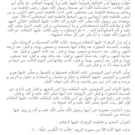
حوّلت وجهها إلى الحائط، فسلّما عليها، فلم تردّ عليهما السّلام، ثمّ تكلّم أبو
بكر، فقالت: «نشدتكما اللّه أ لم تسمعا رسول اللّه يقول: رضى فاطمة من
رضاي، و سخط فاطمة من سخطي، فمن أحبّ فاطمة ابنتي فقد أحبّني، و من
أرضى فاطمة فقد أرضاني، و من أسخط فاطمة فقد أسخطني؟» قالا: نعم،
سمعناه من رسول اللّه صلّى اللّه عليه و آله: قالت عليها السّلام: «فإنّي أشهد
اللّه و ملائكته أنّكما أسخطتماني و ما أرضيتماني، و لئن لقيت النبيّ صلّى اللّه
عليه و آله لأشكونّكما إليه …» ثمّ استطردت حتّى قالت عليها السّلام: «و اللّه،
لأدعونّ اللّه عليك- يا أبا بكر- في كلّ صلاة أصلّيها».
و لم تزل الزهراء عليها السّلام مريضة، تكابد الآلام الجسميّة و الروحيّة حتّى
توفّيت بالمدينة المنوّرة بعد وفاة أبيها بخمسة و تسعين يوما، و قيل: بعد أربعة
أشهر، و قيل: بعد خمسة و سبعين يوما، و قيل: بعد ثلاثة أشهر، و قيل: بعد
ثمانية أشهر، و قيل: بعد ستّة أشهر، و قيل: بعد مائة يوم، و قيل: بعد تسعين
يوما، و قيل: بعد أربعين يوما، و قيل: كانت وفاتها في اليوم الثالث من جمادي
الآخرة سنة 11 ه، و قيل غير ذلك.
تولّى الإمام أمير المؤمنين عليه السّلام تغسيلها و تكفينها، و صلّى عليها هو و
الحسن و الحسين عليهم السّلام و عمّار و سلمان و المقداد و عقيل و الزبير و
بريدة و نفر آخر من بني هاشم، و ذلك في جوف الليل.
دفنها الإمام أمير المؤمنين عليه السّلام سرّا في البقيع، و قيل: في إحدى دور
المدينة المنوّرة، و قيل: في الروضة عند أبيها صلّى اللّه عليه و آله، و قيل:
دفنت في زاوية في دار عقيل بن أبي طالب عليه السّلام، فكانت عليها السّلام
أوّل أهل بيت النبيّ صلّى اللّه عليه و آله لحوقا به.
روت أحاديث معتبرة عن أبيها رسول اللّه صلّى اللّه عليه و آله، و روى عنها
جماعة من الصحابة…
القرآن المجيد و فاطمة الزهراء عليها السّلام :
نزلت فيها الآية 38 من سورة الروم: «فَآتِ ذَا الْقُرْبى حَقَّهُ …».