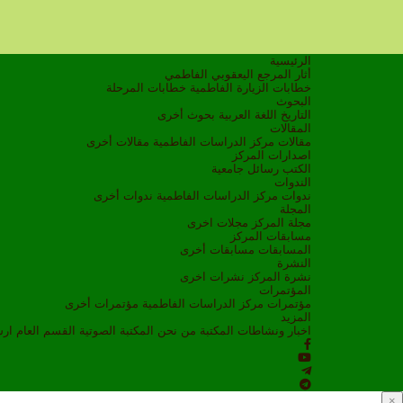
الرئيسية
أثار المرجع اليعقوبي الفاطمي
خطابات الزيارة الفاطمية
خطابات المرحلة
البحوث
التاريخ
اللغة العربية
بحوث أخرى
المقالات
مقالات مركز الدراسات الفاطمية
مقالات أخرى
اصدارات المركز
الكتب
رسائل جامعية
الندوات
ندوات مركز الدراسات الفاطمية
ندوات أخرى
المجلة
مجلة المركز
مجلات اخرى
مسابقات المركز
المسابقات
مسابقات أخرى
النشرة
نشرة المركز
نشرات اخرى
المؤتمرات
مؤتمرات مركز الدراسات الفاطمية
مؤتمرات أخرى
المزيد
اخبار ونشاطات
المكتبة
من نحن
المكتبة الصوتية
القسم العام
ار
×