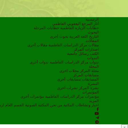
الرئيسية
أثار المرجع اليعقوبي الفاطمي
خطابات الزيارة الفاطمية
خطابات المرحلة
البحوث
التاريخ
اللغة العربية
بحوث أخرى
المقالات
مقالات مركز الدراسات الفاطمية
مقالات أخرى
اصدارات المركز
الكتب
رسائل جامعية
الندوات
ندوات مركز الدراسات الفاطمية
ندوات أخرى
المجلة
مجلة المركز
مجلات اخرى
مسابقات المركز
المسابقات
مسابقات أخرى
النشرة
نشرة المركز
نشرات اخرى
المؤتمرات
مؤتمرات مركز الدراسات الفاطمية
مؤتمرات أخرى
المزيد
اخبار ونشاطات
المكتبة
من نحن
المكتبة الصوتية
القسم العام
ار
×