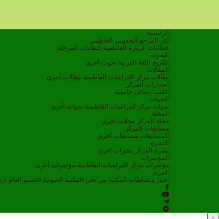
الرئيسية
أثار المرجع اليعقوبي الفاطمي
خطابات الزيارة الفاطمية
خطابات المرحلة
البحوث
التاريخ
اللغة العربية
بحوث أخرى
المقالات
مقالات مركز الدراسات الفاطمية
مقالات أخرى
اصدارات المركز
الكتب
رسائل جامعية
الندوات
ندوات مركز الدراسات الفاطمية
ندوات أخرى
المجلة
مجلة المركز
مجلات اخرى
مسابقات المركز
المسابقات
مسابقات أخرى
النشرة
نشرة المركز
نشرات اخرى
المؤتمرات
مؤتمرات مركز الدراسات الفاطمية
مؤتمرات أخرى
المزيد
اخبار ونشاطات
المكتبة
من نحن
المكتبة الصوتية
القسم العام
ار
×