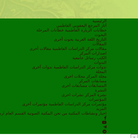
الرئيسية
أثار المرجع اليعقوبي الفاطمي
خطابات الزيارة الفاطمية
خطابات المرحلة
البحوث
التاريخ
اللغة العربية
بحوث أخرى
المقالات
مقالات مركز الدراسات الفاطمية
مقالات أخرى
اصدارات المركز
الكتب
رسائل جامعية
الندوات
ندوات مركز الدراسات الفاطمية
ندوات أخرى
المجلة
مجلة المركز
مجلات اخرى
مسابقات المركز
المسابقات
مسابقات أخرى
النشرة
نشرة المركز
نشرات اخرى
المؤتمرات
مؤتمرات مركز الدراسات الفاطمية
مؤتمرات أخرى
المزيد
اخبار ونشاطات
المكتبة
من نحن
المكتبة الصوتية
القسم العام
ار
×