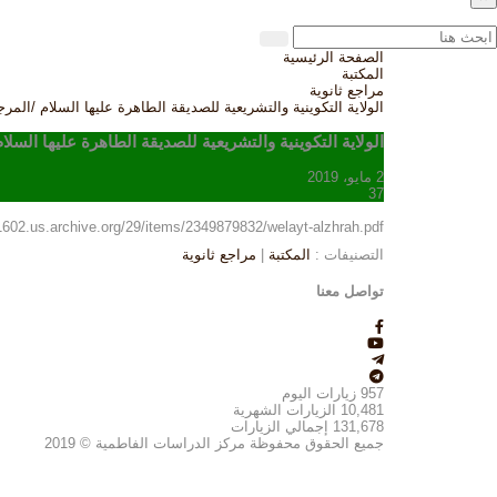
الصفحة الرئيسية
المكتبة
مراجع ثانوية
الولاية التكوينية والتشريعية للصديقة الطاهرة عليها السلام /ال
الولاية التكوينية والتشريعية للصديقة الطاهرة عليها الس
2 مايو، 2019
37
01602.us.archive.org/29/items/2349879832/welayt-alzhrah.pdf
التصنيفات :
المكتبة
|
مراجع ثانوية
تواصل معنا
957
زيارات اليوم
10,481
الزيارات الشهرية
131,678
إجمالي الزيارات
جميع الحقوق محفوظة مركز الدراسات الفاطمية © 2019