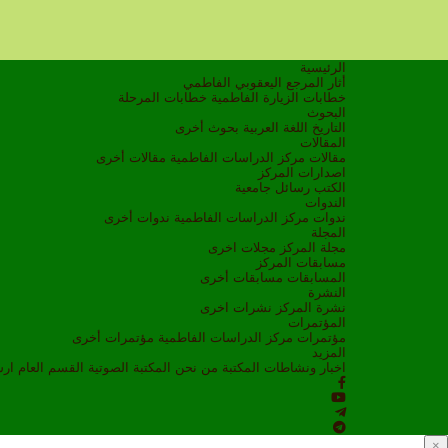
الرئيسية
أثار المرجع اليعقوبي الفاطمي
خطابات الزيارة الفاطمية
خطابات المرحلة
البحوث
التاريخ
اللغة العربية
بحوث أخرى
المقالات
مقالات مركز الدراسات الفاطمية
مقالات أخرى
اصدارات المركز
الكتب
رسائل جامعية
الندوات
ندوات مركز الدراسات الفاطمية
ندوات أخرى
المجلة
مجلة المركز
مجلات اخرى
مسابقات المركز
المسابقات
مسابقات أخرى
النشرة
نشرة المركز
نشرات اخرى
المؤتمرات
مؤتمرات مركز الدراسات الفاطمية
مؤتمرات أخرى
المزيد
اخبار ونشاطات
المكتبة
من نحن
المكتبة الصوتية
القسم العام
ار
×