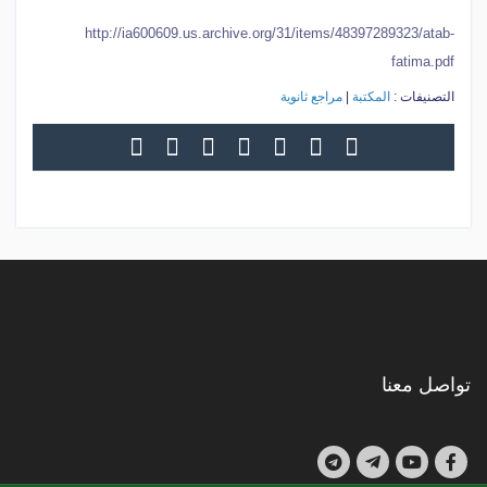
http://ia600609.us.archive.org/31/items/48397289323/atab-
fatima.pdf
التصنيفات :
المكتبة
|
مراجع ثانوية
تواصل معنا