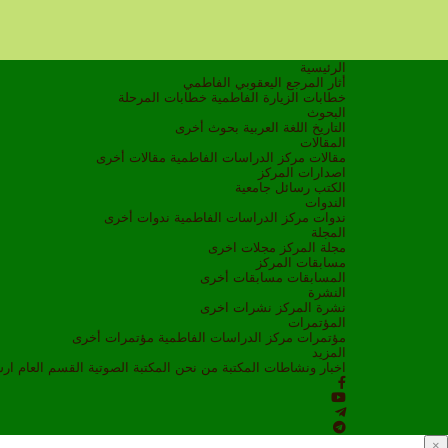
الرئيسية
أثار المرجع اليعقوبي الفاطمي
خطابات الزيارة الفاطمية
خطابات المرحلة
البحوث
التاريخ
اللغة العربية
بحوث أخرى
المقالات
مقالات مركز الدراسات الفاطمية
مقالات أخرى
اصدارات المركز
الكتب
رسائل جامعية
الندوات
ندوات مركز الدراسات الفاطمية
ندوات أخرى
المجلة
مجلة المركز
مجلات اخرى
مسابقات المركز
المسابقات
مسابقات أخرى
النشرة
نشرة المركز
نشرات اخرى
المؤتمرات
مؤتمرات مركز الدراسات الفاطمية
مؤتمرات أخرى
المزيد
اخبار ونشاطات
المكتبة
من نحن
المكتبة الصوتية
القسم العام
ار
×