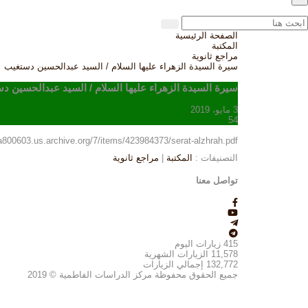
الصفحة الرئيسية
المكتبة
مراجع ثانوية
سيرة السيدة الزهراء عليها السلام / السيد عبدالحسين دستغيب
سيرة السيدة الزهراء عليها السلام / السيد عبدالحسين د
3 مايو، 2019
54
/ia800603.us.archive.org/7/items/423984373/serat-alzhrah.pdf
التصنيفات :
المكتبة
|
مراجع ثانوية
تواصل معنا
415
زيارات اليوم
11,578
الزيارات الشهرية
132,772
إجمالي الزيارات
جميع الحقوق محفوظة مركز الدراسات الفاطمية © 2019