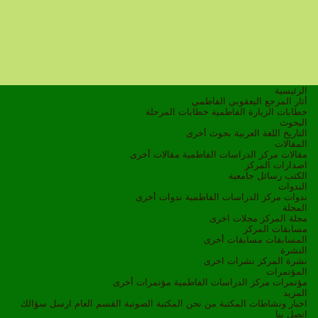
الرئيسية
أثار المرجع اليعقوبي الفاطمي
خطابات الزيارة الفاطمية
خطابات المرحلة
البحوث
التاريخ
اللغة العربية
بحوث أخرى
المقالات
مقالات مركز الدراسات الفاطمية
مقالات أخرى
اصدارات المركز
الكتب
رسائل جامعية
الندوات
ندوات مركز الدراسات الفاطمية
ندوات أخرى
المجلة
مجلة المركز
مجلات اخرى
مسابقات المركز
المسابقات
مسابقات أخرى
النشرة
نشرة المركز
نشرات اخرى
المؤتمرات
مؤتمرات مركز الدراسات الفاطمية
مؤتمرات أخرى
المزيد
اخبار ونشاطات
المكتبة
من نحن
المكتبة الصوتية
القسم العام
ارسل سؤالك
اتصل بنا