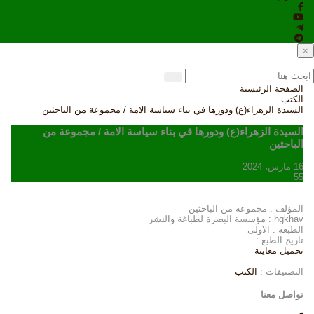
×
الصفحة الرئيسية
الكتب
السيدة الزهراء(ع) ودورها في بناء سياسة الامة / مجموعة من الباحثين
السيدة الزهراء(ع) ودورها في بناء سياسة الامة / مجموعة من
الباحثين
16 مارس، 2024
55
المؤلف : مجموعة من الباحثين
hgkhav : مؤسسة البصرة لطباغة والنشر
الطبعة : الاولى
تاريخ الطبع :
تحميل
معاينة
التصنيفات :
الكتب
تواصل معنا