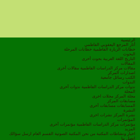
الرئيسية
أثار المرجع اليعقوبي الفاطمي
خطابات الزيارة الفاطمية
خطابات المرحلة
البحوث
التاريخ
اللغة العربية
بحوث أخرى
المقالات
مقالات مركز الدراسات الفاطمية
مقالات أخرى
اصدارات المركز
الكتب
رسائل جامعية
الندوات
ندوات مركز الدراسات الفاطمية
ندوات أخرى
المجلة
مجلة المركز
مجلات اخرى
مسابقات المركز
المسابقات
مسابقات أخرى
النشرة
نشرة المركز
نشرات اخرى
المؤتمرات
مؤتمرات مركز الدراسات الفاطمية
مؤتمرات أخرى
المزيد
اخبار ونشاطات
المكتبة
من نحن
المكتبة الصوتية
القسم العام
ارسل سؤالك
اتصل بنا