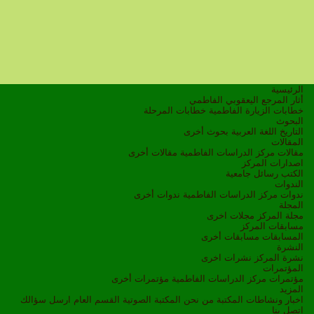
الرئيسية
أثار المرجع اليعقوبي الفاطمي
خطابات الزيارة الفاطمية
خطابات المرحلة
البحوث
التاريخ
اللغة العربية
بحوث أخرى
المقالات
مقالات مركز الدراسات الفاطمية
مقالات أخرى
اصدارات المركز
الكتب
رسائل جامعية
الندوات
ندوات مركز الدراسات الفاطمية
ندوات أخرى
المجلة
مجلة المركز
مجلات اخرى
مسابقات المركز
المسابقات
مسابقات أخرى
النشرة
نشرة المركز
نشرات اخرى
المؤتمرات
مؤتمرات مركز الدراسات الفاطمية
مؤتمرات أخرى
المزيد
اخبار ونشاطات
المكتبة
من نحن
المكتبة الصوتية
القسم العام
ارسل سؤالك
اتصل بنا