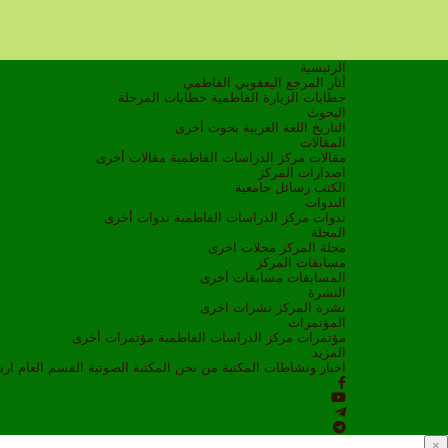
الرئيسية
أثار المرجع اليعقوبي الفاطمي
خطابات الزيارة الفاطمية
خطابات المرحلة
البحوث
التاريخ
اللغة العربية
بحوث أخرى
المقالات
مقالات مركز الدراسات الفاطمية
مقالات أخرى
اصدارات المركز
الكتب
رسائل جامعية
الندوات
ندوات مركز الدراسات الفاطمية
ندوات أخرى
المجلة
مجلة المركز
مجلات اخرى
مسابقات المركز
المسابقات
مسابقات أخرى
النشرة
نشرة المركز
نشرات اخرى
المؤتمرات
مؤتمرات مركز الدراسات الفاطمية
مؤتمرات أخرى
المزيد
اخبار ونشاطات
المكتبة
من نحن
المكتبة الصوتية
القسم العام
ار
×