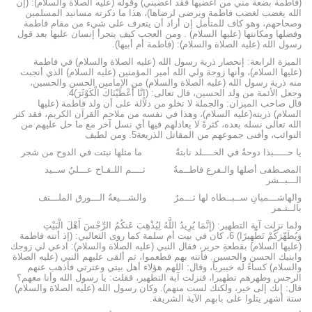
(فاطمة بضعة مني من أغضبها فقد أغضبني) وقوله (عليه الصلاة والسلام): (إن
الله يغضب لغضب فاطمة ويرضى لرضاها)، هذا ما ذكرته مسانيد المسلمين
وصحاحهم، وهو كاف للمتأمل إن أراد أن يتعرف على شيء من مقام فاطمة
وفضلها ومكانتها (عليها السلام) . ومن العجب كيف يتجرأ إنسان عليها بعد قول
رسول الله (عليه الصلاة والسلام): (فاطمة أم أبيها).
الميزة الرابعة: إنحصار ذرية رسول الله (عليه الصلاة والسلام) في فاطمة
(عليها السلام)، وأنها زوجة ولي الله أمير المؤمنين (عليه السلام) الذي أنجبت
منه ذرية رسول الله (عليه الصلاة والسلام) من الإمامين الحسن والحسين،
وجعل الأئمة من ولد الحسين، قال تعالى: (إِنَّا أَعْطَيْنَاكَ الْكَوْثَرَ)4.
قال صاحب الميزان: والجملة لا تخلو من دلالة على أن ولد فاطمة (عليها
السلام) ذريته(عليه السلام)، وهذا في نفسه من ملاحم القرآن الكريم، فقد كثر
الله تعالى نسله بعده، كثرةً لا يعادلهم فيها أي نسل آخر مع ما حل عليهم من
النوائب، وأفنى جموعهم من المقاتل الذريعة5. ومن لطيف
يا حـــــبذا دوحةٌ في الخــــلد نابتةٌ ما مثلها نبتت في الدوح من شجر
المصـطفى أصلها والـفرع فاطــمةٌ ثــــم اللـقـاح عـــليٌ ســيد
الـــبــشر
والهاشـــميانِ ســبــطاه لها ثـــمرٌ والشـــيعةُ الـــورق الملـــتف
بالــثـمر
ولما نزلت آية التطهير: (إِنَّمَا يُرِيدُ اللَّهُ لِيُذْهِبَ عَنكُمُ الرِّجْسَ أَهْلَ الْبَيْتِ
وَيُطَهِّرَكُمْ تَطْهِيرًا) 6، كان في بيت أم سلمة كما روى الثعالبي: (إذ أتته فاطمة
(عليها السلام) بقطعةِ حرير، فقال النبي (عليه الصلاة والسلام): ادعي لي زوجك
وابنيك الحسن والحسين. فأتته بهم فطعموا، ثم ألقى عليهم النبي (عليه الصلاة
والسلام) كساءً له خيبرياً، وقال: اللهم هؤلاء أهل بيتي وعترتي فأذهب عنهم
الرجس وطهرهم تطهيرا، فنزلت آية التطهير، فقلت: يا رسول الله وأنا معهم؟
قال: إنك إلى خير، ولكنك لست منهم). وكان رسول الله (عليه الصلاة والسلام)
ستة أشهر يتلوا على بابهم الآية الشريفة.