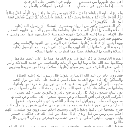
أهل بيتٍ طـهروا من دنــــسٍ ولهم في الحشرِ أعلى الدرجاتِ
فـــــــإذا ما ذكروا في مـحفـلٍ فـــــارفعوا أصواتكم بالصلواتِ
ولما نزلت آية المباهلة: (فَمَنْ حَآجَّكَ فِيهِ مِن بَعْدِ مَا جَاءكَ مِنَ الْعِلْمِ فَقُلْ تَعَالَوْاْ
نَدْعُ أَبْنَاءنَا وَأَبْنَاءكُمْ وَنِسَاءنَا وَنِسَاءكُمْ وَأَنفُسَنَا وأَنفُسَكُمْ ثُمَّ نَبْتَهِلْ فَنَجْعَل لَّعْنَةَ
اللّهِ عَلَى الْكَاذِبِينَ) 7.
ذكر المفسرون وكثير من الرواة ومفسري السنة8: أن رسول الله (عليه
الصلاة والسلام) اختار للمباهلة علياً وفاطمة والحسن والحسين عليهم السلام.
قال الإمام الرضا (عليه السلام): (فهذه خصوصية لا يتقدمهم فيها أحد، وفضل لا
يلحقهم فيه شر، وشرفٌ لا يسبقهم إليه خلق)9.
وبهذا يتبين أن فاطمة (عليها السلام) هي الوصل بين النبوة والإمامة، وهي
الوحيدة التي شملتها آية التطهير، والفريدة التي خرجت مع الرسول (عليه
الصلاة والسلام) للمباهلة، وهذا مما امتازت به عليها السلام.
الميزة الخامسة: ما ذكر عنها في يوم القيامة. مما دل على عظم مقامها
ومكانتها عند الله تعال، وما لها من الرعاية والقداسة، من خدمة الملائكة وأمر
الناس بغض الطرف حين يمر موكبها(عليها السلام)، وهذا من طريقنا وطريق
العامة.
فقد روى جابر بن عبد الله الأنصاري يقول: قال رسول الله (عليه الصلاة
والسلام): (إذا كان يوم القيامة تقبل ابنتي فاطمة على ناقة من نوق الجنة
مدبجة، ـ إلى أن تقول الرواية ـ عليها قبة من نور يرى ظاهرها من باطنها،
وباطنها من ظاهرها، داخلها عفو الله، وخارجها رحمة الله، على رأسها تاج من
نور، للتاج سبعون ركنا، كل ركن مرصع بالدر والياقوت، يضيء كما يضيء
الكوكب الدري في أفق السماء، وعن يمينها سبعون ألف ملك، وعن شمالها
سبعون ألف ملك، وجبرائيل آخذ بخطام الناقة ينادي بأعلى صوته: غضوا
أبصاركم حتى تجوز فاطمة بنت محمد فتسير حتى تحادي عرش ربها جلَّ جلاله،
فتزج بنفسها عن ناقتها وتقول: إلهي وسيدي احكم بيني وبين من ظلمني، اللهم
احكم بيني وبين من قتل ولدي. فإذا النداء من قبل الله جلَّ جلاله: يا حبيبتي
وابنة حبيبي، سليني تُعطي، واشفعي تشفعي، فوعزتي وجلالي لأجازين ظلم
ظالم).
فتقول: إلهي وسيدي شيعتي وشيعة ذريتي، ومحبي ومحبي ذريتي، فإذا النداء