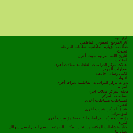
الرئيسية
أثار المرجع اليعقوبي الفاطمي
خطابات الزيارة الفاطمية
خطابات المرحلة
البحوث
التاريخ
اللغة العربية
بحوث أخرى
المقالات
مقالات مركز الدراسات الفاطمية
مقالات أخرى
اصدارات المركز
الكتب
رسائل جامعية
الندوات
ندوات مركز الدراسات الفاطمية
ندوات أخرى
المجلة
مجلة المركز
مجلات اخرى
مسابقات المركز
المسابقات
مسابقات أخرى
النشرة
نشرة المركز
نشرات اخرى
المؤتمرات
مؤتمرات مركز الدراسات الفاطمية
مؤتمرات أخرى
المزيد
اخبار ونشاطات
المكتبة
من نحن
المكتبة الصوتية
القسم العام
ارسل سؤالك
اتصل بنا