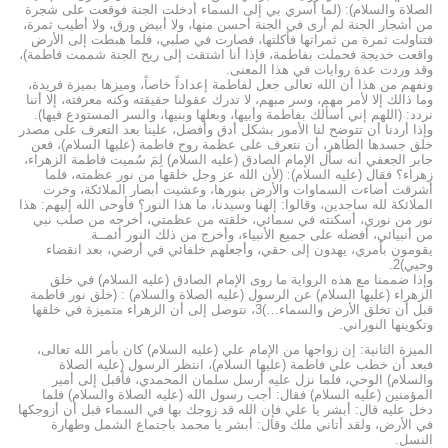
الصلاة والسلام): (لما أسري بي إلى السماء أُدخلت الجنة فوقعت على شجرة
من أشجار الجنة لم أرى في الجنة أحسن منها، ولا أبيض ورق، ولا أطيب ثمرة،
فتناولت ثمرة من ثمراتها فأكلتها، فصارت في صلبي، فلما هبطت إلى الأرض
واقعت خديجة فحملت بفاطمة، فإذا أنا اشتقت إلى ريح الجنة شممت فاطمة)،
وقد وردت عدة روايات في هذا المعنى.
ونفهم من هذا أن الله تعالى جعل لفاطمة إعداداً خاصاً، وميزها بميزة فريدة،
وما ذالك إلا لأمر مهم، وسر مبهم، لا تدرك عقولنا حقيقته وكنه معرفته، إلا أننا
نردد: (اللهم إني أسألك بفاطمة وأبيها، وبعلها وبنيها، والسر المستودع فيها).
وإذا أردنا أن تتوضح لنا الأمور بشكل أدق وأفضل، علينا بعد التعرف على مصدر
خلق جسدها الطاهر، أن نتعرف على عظمة روح فاطمة (عليها السلام)، فعن
جابر الجعفي أنه سأل الإمام الصادق (عليه السلام) لِمَ سُميت فاطمة الزهراء،
زهراء؟ فقال (عليه السلام): (لأن الله عز وجل خلقها من نور عظمته، فلما
أشرقت أضاءت السماوات والأرض بنورها، وعشيت أبصار الملائكة، وخرت
الملائكة لله ساجدين، وقالوا: إلهنا وسيدنا، ما هذا النور؟ فأوحى الله إليهم: هذا
نور من نوري، أسكنته في سمائي، خلقته من عظمتي، أخرجه من صلب نبي
من أنبيائي، أفضله على جميع الأنبياء، وأخرج من ذلك النور أئمــة
يقومون بأمري، يهدون إلى حقي، وأجعلهم خلفائي في أرضي، بعد انقضاء
وحيي)2.
وإذا ضممنا مع هذه الرواية ما روى الإمام الصادق (عليه السلام) في خلق
الزهراء (عليها السلام) عن الرسول (عليه الصلاة والسلام) : (خلق نور فاطمة
قبل أن تخلق الأرض والسماء…)3، نتوصل إلى أن الزهراء متميزة في خلقها
وتكوينها النوراني.
الميزة الثانية: إن زواجها من الإمام علي (عليه السلام) كان بأمر الله تعالى،
فبعد أن خطب علي فاطمة (عليها السلام)، انتظر الرسول (عليه الصلاة
والسلام) الوحي، فلما نزل عليه أرسل سلمان المحمدي، فأقبل إلى أمير
المؤمنين (عليه السلام) فقال: أجب رسول الله (عليه الصلاة والسلام) فلما
دخل عليه قال: أبشر يا علي فإن الله قد زوجك بها في السماء قبل أن أزوجكها
في الأرض، ولقد أتاني ملك وقال: أبشر يا محمد باجتماع الشمل وطهارة
النسل.