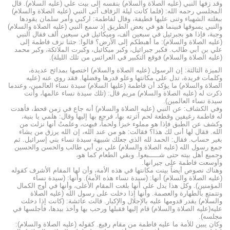
وقد زفها النبي (عليه الصلاة والسلام) بنفسه إلى بيت علي (عليه السلام). قال
المجلسي رحمه الله: (فلما كانت ليلة الزفاف أتى النبي (عليه الصلاة والسلام)
ببغلته الشهباء وثنى عليها قطيفة، وقال لفاطمة: اركبي وأمر سلمان يقودها
والنبي يسوقها فبينما هو في بعض الطريق إذ سمع النبي (عليه الصلاة والسلام)
وجبة، فإذا هو بجبرئيل في سبعين ألف، وميكائيل في سبعين ألف فقال النبي
(عليه الصلاة والسلام): ما أهبطكم إلى الأرض؟ قالوا: جئنا نزف فاطمة إلى
علي بن أبي طالب. فكبر جبرائيل، وكبر ميكائيل، وكبرت الملائكة، وكبر محمد
(عليه الصلاة والسلام) فوقع التكبير في العرائس من تلك الليلة).
الميزة الثالثة: إن الرسول (عليه الصلاة والسلام) اختصها بمدائح عديدة،
وكلمات فريدة، تدل على مكانتها وعلو قدرها وفضلها. فقد روي عنه (عليه
الصلاة والسلام) ما يؤكد أن فاطمة (عليها السلام) سيدة نساء العالمين، وعندما
ذكرت له (عليه الصلاة والسلام) مريم قال: (تلك سيدة نساء عالمها، وأنت
سيدة نساء العالمين).
وفي الكشاف: عن النبي (عليه الصلاة والسلام) أنه جاع في زمن قحط، فأهدت
له فاطمة رغيفين وقطعة لحم آثرته بها، فرجع بها إليها وقال: هلمي يا بنية،
وكشف عن الطبق فإذا هو مملوء خبزاً ولحماً، فبهت، وعلمتُ أنها نزلت من
الله. فقال لها أنى لك هذا؟ فقالت: هو من عند الله، إن الله يرزق من يشاء
بغير حساب. فقال: الحمد لله الذي جعلك شبيهة سيدة نساء بني إسرائيل. ثم
جمع رسول الله (عليه الصلاة والسلام) علي بن أبي طالب والحسن والحسين
وجميع أهل بيته حتى شـــــبعوا. وبقي الطعام كما هو،
وأوسعت فاطمة على جيرانها.
وهناك نصوص أيضاً بينت مكانتها في هذه الأمة، وأن لها المقام الأشرف كقوله
(عليه الصلاة والسلام) أنها: (سيدة نساء هذه الأمة). وأنها: (سيدة نساء
المؤمنين). وكل هذا يدل على أنها بلغت المقام الأعلى، وأنها في أوج الكمال
وتتمتع بالطهارة والعصمة. وأنها إذا دخلت على رسول الله (عليه الصلاة
والسلام) يقدر قدومها عليه بالإجلال والإكبار. قالت عائشة: (كانت إذا دخلت
عليه(عليه الصلاة والسلام) قام إليها فقبلها ورحب بها وأخذ بيدها، فأجلسها في
مجلسه).
وكان يبين للأمة ما عليه فاطمة من مقام رفيع. كقوله (عليه الصلاة والسلام):