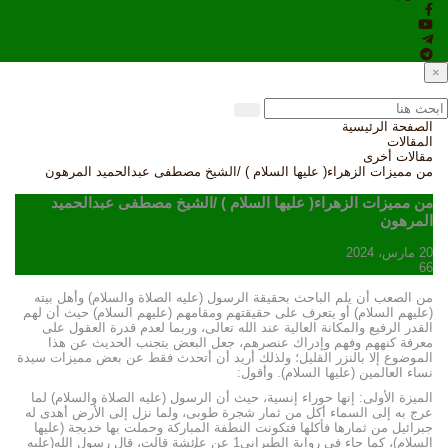
×
الصفحة الرئيسية
المقالات
مقالات أخرى
من مميزات الزهراء( عليها السلام ) /الشيخ مصطفى عبدالحميد المرهون
من مميزات الزهراء( عليها السلام ) /الشيخ مصطفى عبدالحميد
المرهون
20 مارس، 2024
66
من الصعب أن يلم الباحث بحقيقة الرسول (عليه الصلاة والسلام) وأهل بيته
(عليهم السلام) أو يتعرف على حقيقتهم ومقامهم (عليهم السلام) حيث أن لهم
القدر الرفيع والمكانة العالية عند الله تعالى، وربما لعدم قدرة العقول على
معرفة كنههم وفهم وإدراك عنصرهم، جعل البعض يتجنب الحديث عن هذا
الموضوع إلا بالنزر القليل؛ ولذلك أريد أن أتحدث فقط عن بعض مميزات سيدة
نساء العالمين (عليها السلام). وأقول:
الميزة الأولى: إنها حوراء إنسية، حيث أن الرسول (عليه الصلاة والسلام) لما
عرج به إلى السماء أكل من ثمار شجرة طوبى، ولما نزل إلى الأرض أهدى له
جبرائيل من ثمارها فأكلها فتكونت النطفة المباركة وحملت بها خديجة (عليها
السلام)، كما جاء في رواية الطبراني1 عن عائشة قالت، قال رسول الله(عليه