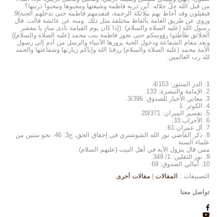
من قبل الله جلَّ جلاله: أين ذرية فاطمة وشيعتها ومحبوها ومحبوا ذريتها؟
فيقبلون وقد أحاط بهم ملائكة الرحمة، فتقدمهم فاطمة حتى تدخلهم الجنة)9.
وروي عن طريق العامة بألفاظ مختلفة مثل ذلك. ومنه عن عائشة قالت: قال
رسول الله (عليه الصلاة والسلام): (إذا كان يوم القيامة نادى منادٍ يا معشر
الخلائق طأطئوا رؤوسكم حتى تجوز فاطمة بنت محمد (عليه الصلاة والسلام)).
وبعد مقام الشفاعة ودخول الجنة يزورها الأنبياء والرسل من آدم إلى رسول
الأمة محمد (عليه الصلاة والسلام) رزقنا الله وإياكم زيارتها وشفاعتها والحمد
لله رب العالمين.
1. الدر المنثور: 4/153.
2. الإمامة والتبصرة: 133.
3. معاني الأخبار للصدوق: 3/396.
4. الكوثر: 1
5. تفسير الميزان: 20/371.
6. الأحزاب:33.
7. آل عمران:61.
8. ذكر القاضي نور الله الشوشتري في إحقاق الحق، ج3: 46. نحو ستين من
علماء السنة
ممن قال بنزول الآية في أهل البيت (عليهم السلام).
9. نور الثقلين: 1/ 349.
10. أمالي الصدوق: 69.
التصنيفات :
المقالات
|
مقالات أخرى
تواصل معنا