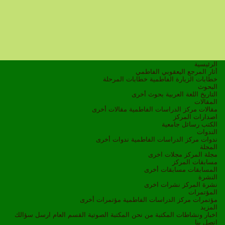
الرئيسية
أثار المرجع اليعقوبي الفاطمي
خطابات الزيارة الفاطمية
خطابات المرحلة
البحوث
التاريخ
اللغة العربية
بحوث أخرى
المقالات
مقالات مركز الدراسات الفاطمية
مقالات أخرى
اصدارات المركز
الكتب
رسائل جامعية
الندوات
ندوات مركز الدراسات الفاطمية
ندوات أخرى
المجلة
مجلة المركز
مجلات اخرى
مسابقات المركز
المسابقات
مسابقات أخرى
النشرة
نشرة المركز
نشرات اخرى
المؤتمرات
مؤتمرات مركز الدراسات الفاطمية
مؤتمرات أخرى
المزيد
اخبار ونشاطات
المكتبة
من نحن
المكتبة الصوتية
القسم العام
ارسل سؤالك
اتصل بنا