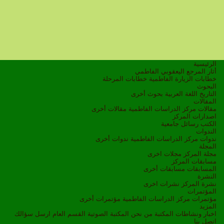
الرئيسية
أثار المرجع اليعقوبي الفاطمي
خطابات الزيارة الفاطمية
خطابات المرحلة
البحوث
التاريخ
اللغة العربية
بحوث أخرى
المقالات
مقالات مركز الدراسات الفاطمية
مقالات أخرى
اصدارات المركز
الكتب
رسائل جامعية
الندوات
ندوات مركز الدراسات الفاطمية
ندوات أخرى
المجلة
مجلة المركز
مجلات اخرى
مسابقات المركز
المسابقات
مسابقات أخرى
النشرة
نشرة المركز
نشرات اخرى
المؤتمرات
مؤتمرات مركز الدراسات الفاطمية
مؤتمرات أخرى
المزيد
اخبار ونشاطات
المكتبة
من نحن
المكتبة الصوتية
القسم العام
ارسل سؤالك
اتصل بنا