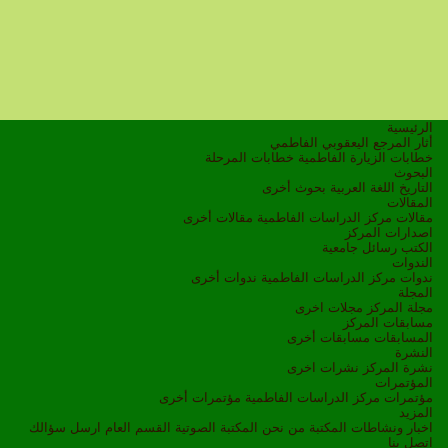
الرئيسية
أثار المرجع اليعقوبي الفاطمي
خطابات الزيارة الفاطمية
خطابات المرحلة
البحوث
التاريخ
اللغة العربية
بحوث أخرى
المقالات
مقالات مركز الدراسات الفاطمية
مقالات أخرى
اصدارات المركز
الكتب
رسائل جامعية
الندوات
ندوات مركز الدراسات الفاطمية
ندوات أخرى
المجلة
مجلة المركز
مجلات اخرى
مسابقات المركز
المسابقات
مسابقات أخرى
النشرة
نشرة المركز
نشرات اخرى
المؤتمرات
مؤتمرات مركز الدراسات الفاطمية
مؤتمرات أخرى
المزيد
اخبار ونشاطات
المكتبة
من نحن
المكتبة الصوتية
القسم العام
ارسل سؤالك
اتصل بنا