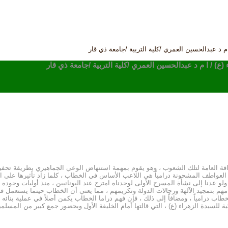
ا م د عبدالحسين العمري /كلية التربية /جامعة ذي قار
 (ع) / ا م د عبدالحسين العمري /كلية التربية /جامعة ذي قار
افة العامة لتلك الشعوب ، وهو يقوم بمهمة استنهاض الوعي الجماهيري بطريقة تحفي
انت العواطف المشحونة درامياً هي اللاعب الأساس في الخطاب ، كلما زاد تأثيرها عل
، ولو عدنا إلى نشأة المسرح الأولى لوجدناه امتزج عند اليونانيين ، منذ أوليات وج
امهم بتمجيد الآلهة ورجالات الدولة وتكريمهم ، مما يعني أن الخطاب حينما يستعم
طاب درامياً ، ومضافاً إلى ذلك ، فإن فهم دراما الخطاب يكمن أصلاً في عملية بنائه 
للسيدة الزهراء (ع) ، التي قالتها أمام الخليفة الأول وبحضور جمع كبير من المسلمي