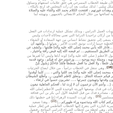
ً ؛ لأن طبيعة الخطاب المسرحي هي خلق علامات استفهام وتساؤل
بشكل سلبي ؛ لذلك سكتت بعد أن رأت المجلس قد ارتج بالبكاء ،
هدأت فورتهم ، افتتحت الكلام بحمد الله والثناء عليه والصلاة
ة لصالحها من خلال التحكم الانفعالي بالجمهور ، وتهيئته لما
نات العمل الدرامي ، وبذلك تشكل عملية ارتدادات في الفعل
 من أركان تراجيديا الدراما التي تعني محاكاة لأحداث وليس
إنه يسعى إلى تحقيق نشاط انساني من جهة السعادة أو الشقاء ،
خطبة حينما أرادت توثيق الحدث الأكبر ، بقولها
(…وأشهد أن
…فأنار الله بأبي محمد (صلى الله عليه وآله) ظُلمَها ، وكشف عن
لى الطريق المستقيم…. ثم قبضه الله إليه قبض رأفة واختيار ،
الأعظم ( صلى الله عليه وآله) كونه أباها وليس أباً لغيرها من
نهيه ، وحملة دينه ووحيه ،…. وزعمتم حق له فيكم ، وعهد قدمه
اً ، ولا أفعل ما أفعل شططاً ﴿لَقَدْ جَاءكُمْ رَسُولٌ مِّنْ
)
[18]
، وهي تنتقل في الخطاب درامياً ، من خلال ايضاح الجزئيات
مد (صلى الله عليه وآله) بعد اللتيا والتي ، ….. كلما أوقدوا
ئه ظهر فيكم حسكة النفاق …ونطق كاظم الغاوين….. وأطلع الشيطان
رون وقدتها وتهيجون جمرتها ،…. تشربون حسواً في ارتغاء ،
ت
(… وأنتم الآن تزعمون أن لا إرث لنا ، أفحكم الجاهلية تبغون
راث في فدك بوصفها الوريثة الوحيدة للنبي الأعظم (صلى الله
، مصادرة فدك من قبل الخليفة الأول أبي بكر بن أبي قحافة
)
[21]
(
لمسلمين
، وقد أوردت السيدة الزهراء (ع) في خطبتها ذلك
)
[22]
(
 تركتم كتاب الله ونبذتموه وراء ظهوركم…
)
، وهذا تصعيد
بيرية البارزة التي يتفرع إليها الخطاب الفاطمي في إطار عملية
إسلام ، وهي لحظة من لحظات الصراع الدرامي المتأجج ، فتقول