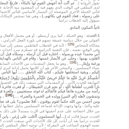
تقول الرواية (…
ثم أنّت أنة أجهش القوم لها بالبكاء ، فارتجّ ال
لدى المتلقي في الوقت الذي يفهم فيه أن المقصود منه الإجابة ع
لتأتي الجملة الأخرى الموضحة أن المسار الأساسي للتأثير الاجتما
على رسوله ، فعاد القوم في بكائهم
..)
،
وهي هنا تستثمر الإمكانات 
سيؤول إليه الخطاب درامياً .
ثانياً.المكون المادي
1-الحدث
: وهو الحبكة ، كما يرى أرسطو ، أو هي مجمل الأفعال و
القولي من خلال دينامية عميقة تسهم في بلورة الفعل الدرامي ، وم
)
[15]
(
محاكاة لأشخاص
؛ لأنه في الخطاب الفاطمي يسعى إلى صناعة 
وفي الوقت نفسه ، فإن التقنية الدرامية قد تستلزم سرد أحداث سب
أبي محمداً عبده ورسوله ، اختاره قبل أن أرسله ، وسمّاه قبل أن ا
القلوب بهمها ، وجلى عن الأبصار غممها ، وقام في الناس بالهداية
)
[16]
(
ورغبة وإيثار…
)
، وهو ما يجعل المقدمات من الأحداث السابقة ت
نساء المسلمين ، والمنحى الآخر هو أن كلامها يحمل إدانة كبرى لهم
إليكم ، وبقية استخلفها عليكم ، كتاب الله الناطق ….. أيها الناس اعل
أَنفُسِكُمْ عَزِيزٌ عَلَيْهِ مَا عَنِتُّمْ حَرِيصٌ عَلَيْكُم بِالْمُؤْمِنِينَ رَؤُوفٌ رَّحِيمٌ﴾
السابقة للحدث الآني ، أو المقدمات التي سبقت ذلك في الحصول
ناراً للحرب أطفأها الله ، أو نجم قرن الشيطان ، أو فغرت فاغرة
رأسه من مغرزه هاتفاً فيكم فألفاكم لدعوته مستجيبين ، وللعزة ف
)
[19]
(
وتمشون لأهله (أي النبي) وولده في الخمرة والضراء ….)
،
و
ومن أحسن من الله حكماً لقوم يوقنون ، أفلا تعلمون؟ بلى قد ت
عليه وآله) ، وأنها وجهت الإدانة لجماعة المسلمين بدليل خطابها له
من خلال احتجاجه على عدم أحقيتها في الإرث مستدلاً على ذلك ب
الحدث حينما قالت له
(…أيها المسلمون أأغلب على إرثي ، يابن أبي
للحدث درامياً بعد أن أبانت كل تلك الأحداث التي سبقت الحدث الآن
تشبه الهجوم المباغت في المعركة ؛ لأن توجيه أنظار المتلقين إل