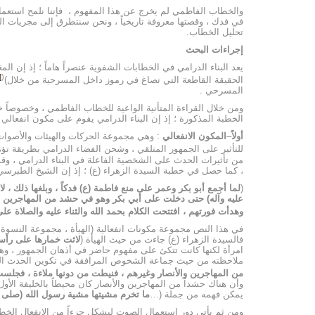
والخطاب الفاطمي لم يخرج عن هذا المفهوم ، فإننا نلمح استعمال 
في فدك ، وقصتها معروفة تاريخياً ، ونحن سنتطرق إلى مجريات ال
تحليل الخطاب.
إجراءات البحث
يعد البناء الدرامي في الخطابات الشفوية عنصراً هاماً ؛ إذ إن 
10]
(
الحقيقة القاطعة التي تصاغ في رموز داخل المسرحية من خلال)
المسرحي .
ومن خلال القراءة المتأنية الواعية للخطاب الفاطمي ، وخصوصاً خط
الخطبة المذكورة ؛ إذ إن البناء الدرامي يقوم على مكون انفعالي
أولاً
–
المكون الانفعالي
: وهي مجموعة الحركات والهيئات والأصوات 
للتأثير على الجمهور المتلقي ، وشحن الفضاء الدرامي بطريقة تؤ
من تأثيرات الحدث على الشخصية الفاعلة في البناء الدرامي ، وقد
، كما حصل في خطبة السيدة الزهراء (ع) ؛ إذ إن الشيخ الطبرسي 
(
لما أجمع أبو بكر وعمر على منع فاطمة (ع) فدكاً ، وبلغها ذلك ، 
عليه وآله) حتى دخلت على أبي بكر وهو في حشد من المهاجرين وال
وهدأت فورتهم ، افتتحت الكلام بحمد الله والثناء عليه والصلاة 
في هذا النص مجموعة مكونات انفعالية (الهيأة ، مجموعة النسوة ، 
فالسيدة الزهراء (ع) جاءت من حيث الهيأة (
لاثت خمارها على رأسه
امرأة لكنها كانت تتكئ على مفهوم حاضر في أذهان الجمهور ، وهو أن
ملاحظته من حيث جماعة الشخوص المرافقة في تكوين الحدث التي
من المهاجرين والأنصار وغيرهم ، فنيطت من دونها ملاءة ، فجلس
وأن هناك حشداً من المهاجرين والأنصار كان محيطاً بالخليفة الأو
يمكن فهمه من جملة (…
ما تخرم مشيتها مشية رسول الله (صلى ال
ومن ثم يأتي دور استعمال الصوت ليشكل جزءاً من الانفعال الخطابي