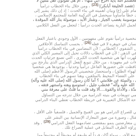
صّكم الله بآية أخرج أبي منها؟ ، أم هل تقولون أهل ملّتين لا
)
[23]
(
(
تقصد الخليفة أبابكر
))
، ومن خلال بناء الخطاب درامياً
مام علي (ع) وبيان أهميته في بناء الحدث ؛ إذ إن ذلك يشير إلى
خطأ مأساوياً سيحصل في التركيبة العامة للمجتمع الإسلامي ،
وسومة بغضب الجبار ، وشنار الأبد ، موصولة بنار الله الموقدة ،
لجمل النارية يتصاعد الحدث درامياً ؛ لتجعل من الفعل الكلامي
صية درامياً تقوم على مفهومين ، الأول وجودي باعتبار الفعل
)
[26]
(
نسان في جوهره لا في فعله
، بحسب التماسك الأخلاقي
لشفوي / الخطابي ؛ لأن المضامين في بناء الخطاب درامياً
ي الذهن ؛ لأن في الخطاب دلالات تحيل إلى المصير الكلي الذي
ظهرت أنها هي شخصية الحدث الكبرى ، التي تصنع جزئيات الحدث
ءات غير معهودة ، من خلال تنويع الفعل الدرامي الذي يتأرجح بين
 حافظت على حضورها الفاعل درامياً وحدثياً ، بوجودها هي شخصياً
 الهواء الطلق) ، واستحضار شخصيتي الرسول الأعظم (صلى الله
ن على الفضاء المحيط بالمتلقين، وهنا تسهم في بناء الخطاب
، والسِنَة عن ظلامتي ؟ أما كان رسول الله (صلى الله عليه وآله)
الله عليه وآله” فخطب جليل ، استوسع وهنه واستنهر فتقه ،
ّة ، والأداة والقوة….ألا وقد قلت ما قلتُ على معرفة مني
 تنويعات في بنيته الدرامية من خلال تدرجه من التساؤل
احة الأشكال التعبيرية في خريطة الخطاب تعطي البناء الدرامي
للصراع الدرامي هو بين القبيح والجميل ، فلسفياً على الأقل ،
لقتال ، وصورة من صور المعارك الإنسانية بين البشر على
)
[29]
(
تين متعارضتين ينمو بمقتضى تصادمهما الفعل الدرامي
، وقد
 وراؤه الطرف المقابل في عملية الصراع تلك .
الآخر ، سواء أكان فرداً أم طبيعة أم محيطاً أم مجتمعاً وما