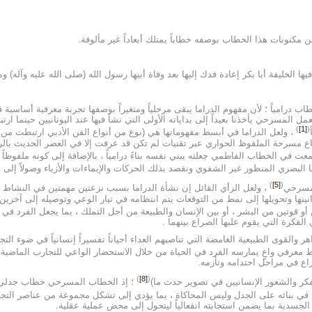
كنونات هذا الخطاب بوصفه خطاباً يمتلك أبعاداً غير مألوفة.
ها الخليفة أبا بكر إعادة فدك إليها بعد وفاة أبيها رسول الله (صلى الله عليه وآله) 
اب درامياً ؛ لأن مفهوم الدراما يبقى مرحلياً ومتغيراً بوصفها تجربة معرفية أساسية
عمل المسرحي يأخذنا بعيداً إلى بداياته الأولى التي نشأ فيها عند اليونانيين حينما ارت
)
[1]
(
، ولعل الدراما في أبسط مفهوماتها هي (نوع من أنواع الفن الأدبي ارتبطت من ح
ستطاع مسرحة الملفوظ الحواري عبر تقنيات لم تكن قد عرفت إلا في العصر الحديث بال
عت في الخطاب الفاطمي جعلته يبني نفسه بناءً درامياً ، بالإضافة إلى كونه ملفوظاً 
 البصري المنظور غير الشفوي ونقصد بذلك الحركات والإيماءات والأزياء وصولاً إلى
)
[5]
(
 مسرحي
، ولعل الرأي القائل إن نشأة الدراما بسبب نزعتين مهمتين في النشاط ا
نينها وتحويلها إلى نمط من التوقعات يتم انتظامه في تيار الوعي وتوصيله إلى آخر
أو قوتين من البشر ، أو بين الإنسان والطبيعة من أجل التملك ، بما يجعل الفرد في
لفكرة التي يقوم عليها الصراع بينهما .
هر والقوى الطبيعية الغامضة التي تناصبهم العداء أحياناً تفسيراً إنسانياً في ضوء ا
 معرفي واعٍ يمارسه الفرد في الحياة من خلال الاستحضار الواعي للتجارب الماضية 
راع في مراحل احتدامه وتأزمه.
)
[8]
(
 الفكر والشعور الإنسانيين في تصوير حدث ما)
؛ إذ الخطاب المسرحي خطاب جدلي ، 
د في بنائه على الجدل وليس المحاكاة ، بما يؤدي إلى تشكل مجموعة من عناصر التجربة
 الجسدية بما يضمن استجابته انفعالياً ليتحول إلى محض عملية عقلية.