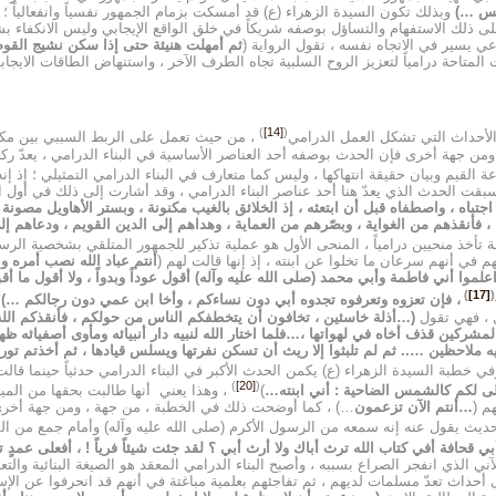
مجلس …)
وبذلك تكون السيدة الزهراء (ع) قد أمسكت بزمام الجمهور نفسياً وانفعاليا
لى ذلك الاستفهام والتساؤل بوصفه شريكاً في خلق الواقع الإيجابي وليس الانكفاء 
عي يسير في الاتجاه نفسه ، تقول الرواية (
ثم أمهلت هنيئة حتى إذا سكن نشيج القوم و
المتاحة درامياً لتعزيز الروح السلبية تجاه الطرف الآخر ، واستنهاض الطاقات الايجابي
)
[14]
(
الأحداث التي تشكل العمل الدرامي
، من حيث تعمل على الربط السببي بين مكو
ن جهة أخرى فإن الحدث بوصفه أحد العناصر الأساسية في البناء الدرامي ، يعدّ ركناً
القيم وبيان حقيقة انتهاكها ، وليس كما متعارف في البناء الدرامي التمثيلي ؛ إذ 
قت الحدث الذي يعدّ هنا أحد عناصر البناء الدرامي ، وقد أشارت إلى ذلك في أول ال
جتباه ، واصطفاه قبل أن ابتعثه ، إذ الخلائق بالغيب مكنونة ، وبستر الأهاويل مصونة 
 ، فأنقذهم من الغواية ، وبصّرهم من العماية ، وهداهم إلى الدين القويم ، ودعاهم إ
أخذ منحيين درامياً ، المنحى الأول هو عملية تذكير للجمهور المتلقي بشخصية الرسول 
 في أنهم سرعان ما تخلوا عن ابنته ، إذ إنها قالت لهم (
أنتم عباد الله نصب أمره و
موا أني فاطمة وأبي محمد (صلى الله عليه وآله) أقول عوداً وبدواً ، ولا أقول ما أقول غلط
(
)
[17]
(
، فإن تعزوه وتعرفوه تجدوه أبي دون نساءكم ، وأخا ابن عمي دون رجالكم …)
 ، فهي تقول
(…أذلة خاسئين ، تخافون أن يتخطفكم الناس من حولكم ، فأنقذكم الله بمح
 المشركين قذف أخاه في لهواتها ،…فلما اختار الله لنبيه دار أنبيائه ومأوى أصفيا
يه ملاحظين ….. ثم لم تلبثوا إلا ريث أن تسكن نفرتها ويسلس قيادها ، ثم أخذتم تو
في خطبة السيدة الزهراء (ع) يكمن الحدث الأكبر في البناء الدرامي حدثياً حينما قال
)
[20]
(
جلى لكم كالشمس الضاحية : أني ابنته…
)
، وهذا يعني أنها طالبت بحقها من المي
م (
…أنتم الآن تزعمون
…) ، كما أوضحت ذلك في الخطبة ، من جهة ، ومن جهة أخرى 
حديث يقول عنه إنه سمعه من الرسول الأكرم (صلى الله عليه وآله) وأمام جمع من ا
 قحافة أفي كتاب الله ترث أباك ولا أرث أبي ؟ لقد جئت شيئاً فرياً ! ، أفعلى عمدٍ
ي الذي انفجر الصراع بسببه ، وأصبح البناء الدرامي المعقد هو الصيغة البنائية والتع
ى أحداث تعدّ مسلمات لديهم ، ثم تفاجئهم بعلمية مباغتة في أنهم قد انحرفوا عن ال