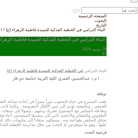
الصفحة الرئيسية
البحوث
التاريخ
البناء الدرامي في الخطبة الفدكية للسيدة فاطمة الزهراء (ع) / 
البناء الدرامي في الخطبة الفدكية للسيدة فاطمة الزهراء
28 يونيو، 2024
87
البناء الدرامي
في الخطبة الفدكية للسيدة فاطمة الزهراء (ع)
ا م د عبدالحسين العمري /كلية التربية /جامعة ذي قار
توطئة
يلعب المسرح في حياة الشعوب دوراً مميزاً في إعادة صياغة الثق
الجمعي ، وبالنتيجة تؤدي إلى تبني الأفكار المعروضة ، وكلما ك
وتفاعله المباشر مع المجموع بتحريك وعيهم ، وصولاً إلى مبتغاه 
الطقوس والشعائر والأناشيد التي كان ينشدها المنشدون أثناء قي
بخناق المتلقي طواعية منه ، وسيكون منقاداً إلى مكنونات ذلك الخ
عليها ، وهو ما سيتعرض له البحث من خلال مدارسة الخطبة الفدكية 
فرضية البحث