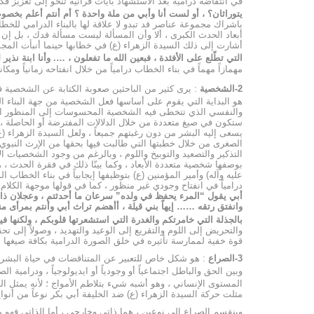
في انتفاضة درامية بعد الاستشهاد بآيات قرآنية تنحو إلى تعزيز فك
يتوراثان؟ ، أو لست أنا وأبي من ملة واحدة
؟ أم أنتم أعلم بخص
باشراك مجموعة عناصر قد تبدو لا علاقة لها بالبناء الدرامي للخط
أبعاد الحدث الكبرى ، ألا وأن المسألة ليست مسألة فدك ، بل إن
أشارت إلى ذلك السيدة الزهراء (ع) في خطابها حينما أنبأت المجم
التي تطّلع على الأفئدة ، فبعين الله ما تفعلون ، …. وأنا ابنة نذ
مهمازاً مهماً في بناء الخطاب درامياً من خلال انفتاحه زمانياً ومكان
2-الشخصية
: يرى كثير من الباحثين صعوبة الكتابة عن الشخصية ف
هو البداية التي يقوم على أساسها فعل الشخصية من جهة البناء ا
والنفسي الذي تتخطى فيه الشخصية المحسوسات إلى المنظور الوجو
ستكون في صيغ متعددة من خلال الدلالات المفترضة أو الحاصلة ، 
يسعى إليه البشر من دون رغبتهم جميعاً ، ولعل السيدة الزهرا
الصغرى من خلال خطبتها التي طالبت فيها بحقها من الإرث النبوي ، 
التذكير والتصعيد والتوبيخ واللوم ، وبالرغم من وجود الشخصيات ا
بوصفها شخصية متعددة الأبعاد ، وكما بينّا ذلك في فقرة الحدث 
عليه وآله) وأمير المؤمنين (ع) بتوظيفها إيجابياً في بناء الخطا
درامياً في انفتاح وجودي غير منظور ، كما في قولها موجهة الكلام ن
أبي يقول “المرء يحفظ في ولده” سرعان ما أحدثتم ، وعجلان ذا إ
وانفتق رتقه …… إيهاً بني قيلة ، أأهضم تراث أبي وأنتم بمرأى من
بالجذلة التي خامرتكم والغدرة التي استشعرتها قلوبكم ، ولكنها في
والتحريض إلى اللوم والتقريع إلى الوعيد والتهديد ، وصولاً إلى
قوة خفية لممارسة تأثيره في خلق الصورة الدرامية بكافة صيغها 
3-الصراع
: هو شكل خاص للتعبير عن المتناقضات في حياة البشر ، و
وبين الحق والباطل اجتماعياً أو وجودياً أو ايديولوجياً ، ودرامية
المستوى الإنساني ، وهو أشبه شيء بتلاطم الأمواج ؛ لأنه يمثل ال
مثلت حركة السيدة الزهراء (ع) ضد الخليفة أبي بكر نوعاً من أنوا
وينقسم الصراع إلى نوعين ، هما ذاتي وخارجي ، أما الذاتي فهو ما 