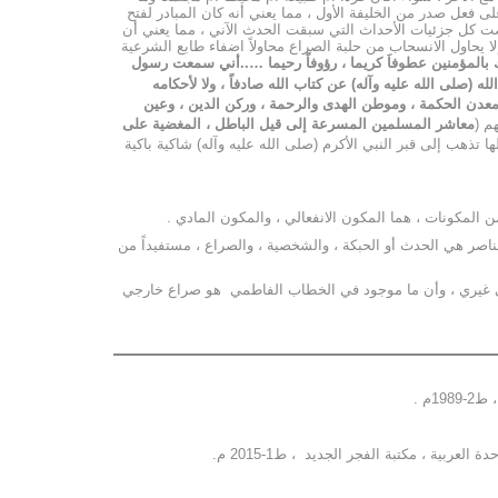
عل صدر من الخليفة الأول ، مما يعني أنه كان المبادر لفتح
رضت كل جزئيات الأحداث التي سبقت الحدث الآني ، مما يعني أن
 إلا يحاول الانسحاب من حلبة الصراع محاولاً اضفاء طابع الشرعية
 بالمؤمنين عطوفاَ كريما ، رؤوفاً رحيما …..أني سمعت رسول
ه (صلى الله عليه وآله) عن كتاب الله صادفاً ، ولا لأحكامه
معدن الحكمة ، وموطن الهدى والرحمة ، وركن الدين ، وعين
م (
معاشر المسلمين المسرعة إلى قيل الباطل ، المغضية على
ا تذهب إلى قبر النبي الأكرم (صلى الله عليه وآله) شاكية باكية
 المكونات ، هما المكون الانفعالي ، والمكون المادي .
ناصر هي الحدث أو الحبكة ، والشخصية ، والصراع ، مستفيداً من
ارجي غيري ، وأن ما موجود في الخطاب الفاطمي هو صراع خارجي