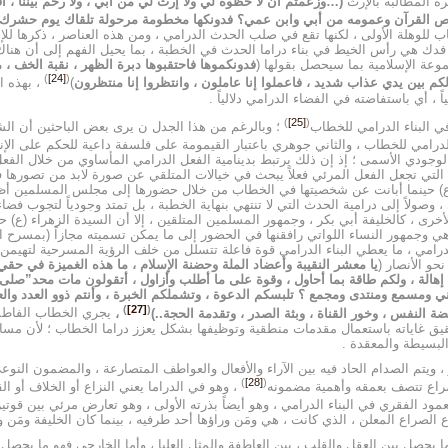
رة المطالبة بالإرث
(…وزعمتم أن لا حظوة لي ولا إرث لي من أبي ، ولا رحم بيننا ، أفخ
وص القرآن وعمومه من أبي وابن عمي؟ فدونكها مخطومة مرحولة تلقاك يوم حشرك
اب للوهلة الأولى ، لكنها تقع في صلب الحدث الدرامي ، ومن هذه العناصر ، ذكرها للإ
 فدك هي رأس الخيط في بناء دراما الحدث في الخطبة ، بما يحيل الفهم إلى أن هناك 
وعة الإسلامية بما سيحصل بقولها (
فدونكموها فاحتقبوها دبرة الظهر ، نقبة الخف ، م
)
[24]
(
ير لكم بين يدي عذاب شديد ، فاعملوا إنا عاملون ، وانتظروا إنا منتظرون
)
، بهذه ا
ياً ، أي باستفاضته في الفضاء الدرامي دلالياً .
)
[25]
(
ي البناء الدرامي للخطاب
؛ وبالرغم من هذا الجدل ن يرى بعض الباحثين أن الشخ
لدرامي للخطاب ، والثاني جوهري باعتبار القيمومة على فلسفة داعية للحكم على الإ
دي الأسمى ؛ إذ إن ذلك يرتبط بدينامية الفعل الدرامي المأساوي من خلال الفعل ا
التي تجعل الفعل المرئي فعلاً يبحث في خيالات المتلقي عن صورة لابد من تصورها ف
ء (ع) حينما أبانت عن شخصيتها في الخطاب من خلال حضورها إلى مجلس المسلمين أ
وصولاً إلى درامية الحدث التي لا تنتهي بنهاية الخطبة ، بل تمتد وجودياً لتجوب فضا
لأخرى ، كالخليفة أبي بكر ، وجمهور المسلمين المتلقين ، إلا أن السيدة الزهراء (ع)
، هي وجمهور النساء اللواتي رافقنها في الحضور إلى ما يمكن تسميته مجازاً (بمسرح
ب الدرامي ، ما يعطي البناء الدرامي قوة فاعلة تتسلل من خلف الرؤية المسرحية لتهيم
حو الأنصار (
يا معشر النقيبة وأعضاد الملة وحضنة الإسلام ، ما هذه الغميزة في حقي 
هالة ، ولكم طاقة بما أحاول ، وقوة على ما أطلب وأزاول ، أتقولون مات محد”صلى 
ي ومسمع ومنتدى ومجمع ؟ تلبسكم الدعوة ، وتشملكم الخبرة ، وأنتم ذوو العدد والعد
)
[27]
(
ضة النفس ، وخور القناة ، وبثة الصدر ، وتقدمة الحجة..)
،
يجري الخطاب الفاطمي
 تحقيق غاياته باستعمال مقدمات منطقية وتوظيفها بشكل يعزز دراما الخطاب ؛ لأن مس
البسيطة والمعقدة .
يتم الصدام الحاد فيه بين الآراء والأفعال والعواطف المتصارعة ، والمضمون النوعي 
)
[28]
(
 الصراع تتصف بعمقه وأهمية مضمونه
، وهو في الدراما يعني النزاع أو الخلاف أو ا
عمود الفقري في البناء الدرامي ، وهو أيضاً بذرته الأولى ، وهو تعارض مرئي بين قو
ع الصراع المعلن ، الذي كانت ، هي ومَن وراؤها أحد طرفيه ، بينما كان الخليفة ومَن
يحصل بين العقل والقلب ، بين العاطفة والمثل العليا ، وأما الخارجي فهو ما يحصل مع 