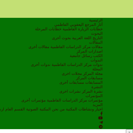
الرئيسية
أثار المرجع اليعقوبي الفاطمي
خطابات الزيارة الفاطمية
خطابات المرحلة
البحوث
التاريخ
اللغة العربية
بحوث أخرى
المقالات
مقالات مركز الدراسات الفاطمية
مقالات أخرى
اصدارات المركز
الكتب
رسائل جامعية
الندوات
ندوات مركز الدراسات الفاطمية
ندوات أخرى
المجلة
مجلة المركز
مجلات اخرى
مسابقات المركز
المسابقات
مسابقات أخرى
النشرة
نشرة المركز
نشرات اخرى
المؤتمرات
مؤتمرات مركز الدراسات الفاطمية
مؤتمرات أخرى
المزيد
اخبار ونشاطات
المكتبة
من نحن
المكتبة الصوتية
القسم العام
ار
×