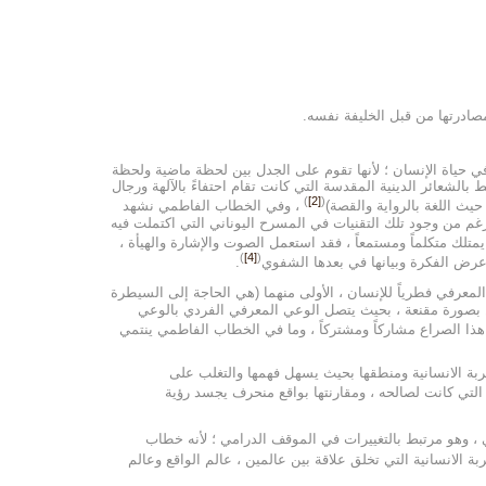
ومصادرتها من قبل الخليفة نفسه.
 في حياة الإنسان ؛ لأنها تقوم على الجدل بين لحظة ماضية ولحظة
بط بالشعائر الدينية المقدسة التي كانت تقام احتفاءً بالآلهة ورجال
)
[2]
(
يث اللغة بالرواية والقصة)
، وفي الخطاب الفاطمي نشهد
رغم من وجود تلك التقنيات في المسرح اليوناني التي اكتملت فيه
يمتلك متكلماً ومستمعاً ، فقد استعمل الصوت والإشارة والهيأة ،
)
[4]
(
 عرض الفكرة وبيانها في بعدها الشفوي
.
لمعرفي فطرياً للإنسان ، الأولى منهما (هي الحاجة إلى السيطرة
ين بصورة مقنعة ، بحيث يتصل الوعي المعرفي الفردي بالوعي
 هذا الصراع مشاركاً ومشتركاً ، وما في الخطاب الفاطمي ينتمي
لتجربة الانسانية ومنطقها بحيث يسهل فهمها والتغلب على
التي كانت لصالحه ، ومقارنتها بواقع منحرف يجسد رؤية
وهو مرتبط بالتغييرات في الموقف الدرامي ؛ لأنه خطاب
 الانسانية التي تخلق علاقة بين عالمين ، عالم الواقع وعالم