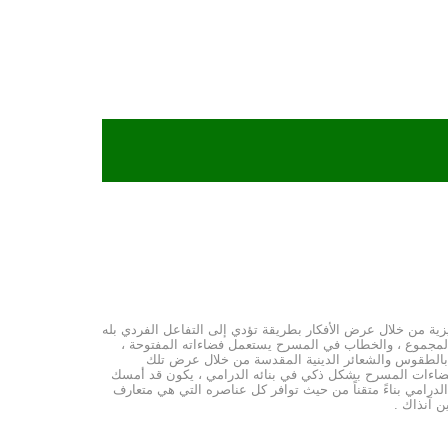
زية من خلال عرض الأفكار بطريقة تؤدي إلى التفاعل الفردي بله
ى المجموع ، والخطاب في المسرح يستعمل فضاءاته المفتوحة ،
وده بالطقوس والشعائر الدينية المقدسة من خلال عرض تلك
ل فضاءات المسرح بشكل ذكي في بنائه الدرامي ، يكون قد أمسك
الدرامي بناءً متقناً من حيث توافر كل عناصره التي هي متعارف
ن آنذاك .