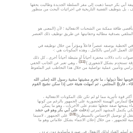
ليفة أبي بكر حينما ذهبت إلى مقر السلطة الجديدة وطالبت بحقها
ف ، بل بتوظيف القضية التاريخية في اجرائيات البحث من منظور
أقصى طاقة ممكنة من الشحنات الانفعالية ؛ لأن (المعنى هو
المتلقي بصدقية مطالبه وحقانيتها عن طريق توظيف ذلك العنصر
في الخطبة بوصفه عنصراً فاعلاً ومؤثراً من خلال توظيفه في
لك العمل الدرامي بالكامل ، وهذه المكونات هي :-
ت ذات دلالات محفزة أحياناً أو مثبطة أحياناً أخرى ، كل ذلك
)
[11]
(
طوقة تستخدم بشكل لاشعوري )
، وهي تعبر عن الجانب الخفي
لدرامي وتأمين عملية تواصلية من خلال هذا التخاطب غير الملفوظ
 قومها تطأ ذيولها ، ما تخرم مشيتها مشية رسول الله (صلى الله
ء ، فارتجّ المجلس ، ثم أمهلت هنيئة حتى إذا سكن نشيج القوم
 قوة تأثيرية مما لو لم تكن تلك المكونات الانفعالية ،
)
) لتمارس الهيمنة الحضورية على الجمهور بالرغم من كونها
ماء يمنحها صفة تجعلها تتقدم على الأخريات ، وهو ما يمكن
كي يكتمل المشهد المرئي (
دخلت على أبي بكر وهو في حشد
)
[13]
(
نقل أو توصيل الإحساس بالسيطرة)
على الجمهور ، لاسيما
سية للجمهور ، من خلال إعلان الانتماء بشكل علاماتي وهو ما
نه أسلم القياد لذلك الانفعال في صورة مأساوية دون تردد ،