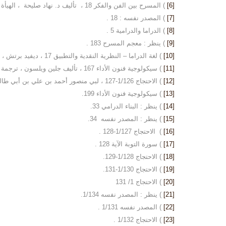
[6]
) المسرح بين الفن والفكر 18 ، تأليف د. نهاد صليحة ، الهيأة المصرية العامة للكتاب ، 1986م .
[7]
) المصدر نفسه : 18 .
[8]
) الدراما والدرامية 5 .
[9]
) ينظر : معجم المسرح 183 .
[10]
) لغة الدراما – النظرية النقدية والتطبيق 17 ، ديفيد برتش ، ترجمة ربيع مفتاح ، مراجعة وتصدير جمال عبدالناصر ، المجلس الأعلى للثقافة 2005 ، المشروع القومي للترجمة ، ط1-2005م.
[11]
) سيكولوجية فنون الأداء 167 ، تأليف جلين ويلسون ، ترجمة د.شاكر عبدالحميد ، مراجعة د.محمد عناني ، المجلس الوطني للثقافة والفنون والآداب ، عالم المعرفة ، ع 258 ، 1421هـ-2000م.
[12]
) الاحتجاج 1/126-127 ، لبي منصور أحمد بن علي بن أبي طالب الطبرسي ، منشورات الشريف الرضي ، مطبعة شريعت ، ط1- 1380هـ ش .
[13]
) سيكولوجية فنون الأداء 199.
[14]
) ينظر : البناء الدرامي 33.
[15]
) ينظر : المصدر نفسه 34.
[16]
) الاحتجاج 1/127-128 .
[17]
) سورة التوبة الآية 128 .
[18]
) الاحتجاج 1/128-129.
[19]
) الاحتجاج 1/130-131.
[20]
) الاحتجاج 1/ 131
[21]
) ينظر : المصدر نفسه 1/134.
[22]
) المصدر نفسه 1/131 .
[23]
) الاحتجاج 1/132 .