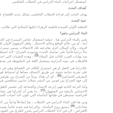
استعمال اجرائيات البناء الدرامي في الخطاب الفاطمي .
أهداف البحث
يهدف البحث إلى قراءة الخطاب الفاطمي بشكل جديد للإفصاح عن م
عينة البحث
الخطبة الأولى للسيدة فاطمة الزهراء (عليها السلام) التي طالبت في
البناء الدرامي ماهو؟
نعني بالبناء الدرامي هنا ، عملية استعمال عناصر المسرح في الخط
آنية ، أو بين عالم الواقع وعالم الاحتمال ، ولعل المفهوم الأولي لل
الدولة ، وكان المكان الذي تقام فيه تلك الاحتفالات يسمى مسرحاً
بناءً درامياً قائماً على تماسك الحدث ووجودية الصراع ؛ لأنه ا
)
[3]
(
منذ نهايات القرن الثالث قبل الميلاد
، وهذه التقنيات التي اجتم
فالخطاب في بنيته الدرامية يستعمل اللغة غير الملفوظة في بعدها
فالدراما هي الفعل أو هي استمرار للكلام عن الفضائح وهي فن
على تجربة حياتية حيوية عن طريق اكتشاف معناها أو استنباط قوا
)
[6]
(
المعرفي الجماعي)
، أي أن هناك نوعاً من الصراع بين طرفين 
إلى جهة الصراع بين قوتين من البشر تمثلان جانبين متناقضين في ا
وأما النزعة الثانية فهي (نزعة الإنسان والجماعة إلى تفسير الظوا
)
[7]
(
الاحساس بالرهبة من المجهول)
، ما يعني أن الدراما هي نشاط
افتراضية تستبطن في طياتها المأساة التي تكون أحد أسباب الص
ومن هنا فإن البناء الدرامي في الخطاب ، يعدّ (تفاعلاً واعياً بين
)
[9]
(
محادثاتي
مشبع بروح المأساة ، والدراما فيه تقدم عالماً يعتم
الافتراض ؛ لأن في أداء الخطاب الدرامي يتحرر القارئ من القيود