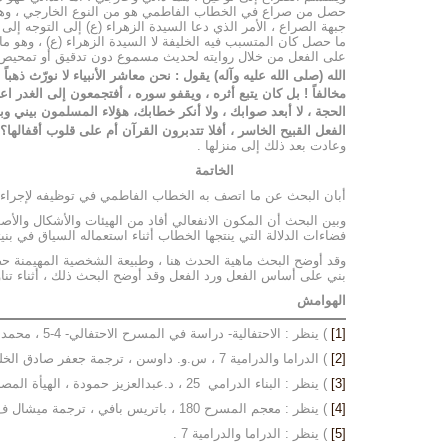
حصل من صراع في الخطاب الفاطمي هو من النوع الخارجي ، وهو ما
جبهة الصراع ، الأمر الذي دعا السيدة الزهراء (ع) إلى التوجه 
ما حصل كان المتسبب فيه الخليفة لا السيدة الزهراء (ع) ، وهو ما د
على الفعل من خلال روايته لحديث مسموع دون تدقيق أو تمحيص ، وب
الله (صلى الله عليه وآله) يقول : نحن معاشر الأنبياء لا نورّث ذهباً
مخالفاً ! بل كان يتبع أثره ، ويقفو سوره ، أفتجمعون إلى الغدر اعتلا
الحجة ، لا أبعد صوابك ، ولا أنكر خطابك، هؤلاء المسلمون بيني وب
الفعل القبيح الخاسر ، أفلا تتدبرون القرآن أم على قلوب أقفالها؟
وعادت بعد ذلك إلى منزلها .
الخاتمة
أبان البحث عن ما اتصف به الخطاب الفاطمي في توظيفه لإجراءات ا
وبين البحث أن المكون الانفعالي أفاد من الهيئات والأشكال والأ
فضاءات الدلالة التي ينتجها الخطاب أثناء استعماله السياق في بنيت
وقد أوضح البحث ماهية الحدث هنا ، وطبيعة الشخصية المهيمنة حض
بني على أساس الفعل ورد الفعل وقد أوضح البحث ذلك ، أثناء تن
الهوامش
[1]
) ينظر : الاحتفالية- دراسة في المسرح الاحتفالي- 4-5 ، محمد أديب السيلاوي ، منشورات دائرة الشؤون الثقافية والنشر ، بغداد-العراق ، 1982م.
[2]
) الدراما والدرامية 7 ، س.و. داوسن ، ترجمة جعفر صادق الخليلي ، راجعه وقدم له د.عناد غزوان اسماعيل ، منشورات عويدات ، بيروت – باريس ، ط2-1989م .
[3]
) ينظر : البناء الدرامي 25 ، د.عبدالعزيز حمودة ، الهيأة المصرية العامة للكتاب ، القاهرة- مصر ، 1998م.
[4]
) ينظر : معجم المسرح 180 ، باتريس بافي ، ترجمة ميشال ف. خطار ، مراجعة نبيل أبو مراد ، المنظمة العربية للترجمة ، توزيع مركز دراسات الوحدة العربية ، مكتبة الفجر الجديد ، ط1-2015 م.
[5]
) ينظر : الدراما والدرامية 7 .