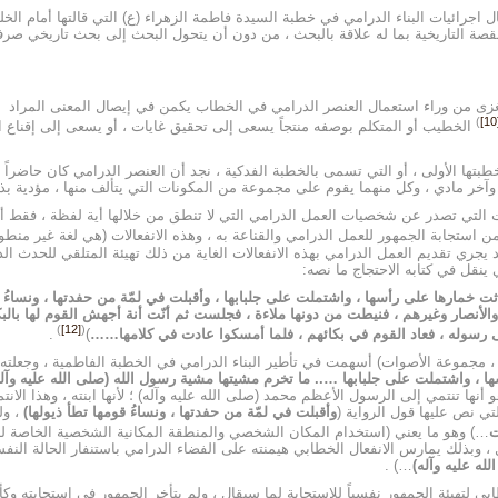
اجرائيات البناء الدرامي في خطبة السيدة فاطمة الزهراء (ع) التي قالتها أمام الخ
قصة التاريخية بما له علاقة بالبحث ، من دون أن يتحول البحث إلى بحث تاريخي صر
المغزى من وراء استعمال العنصر الدرامي في الخطاب يكمن في إيصال المعنى المراد ب
)
[
الخطيب أو المتكلم بوصفه منتجاً يسعى إلى تحقيق غايات ، أو يسعى إلى إقناع 
بتها الأولى ، أو التي تسمى بالخطبة الفدكية ، نجد أن العنصر الدرامي كان حاضراً 
 وآخر مادي ، وكل منهما يقوم على مجموعة من المكونات التي يتألف منها ، مؤدية بذ
التي تصدر عن شخصيات العمل الدرامي التي لا تنطق من خلالها أية لفظة ، فقط أصوا
من استجابة الجمهور للعمل الدرامي والقناعة به ، وهذه الانفعالات (هي لغة غير من
 يجري تقديم العمل الدرامي بهذه الانفعالات الغاية من ذلك تهيئة المتلقي للحدث ا
ينقل في كتابه الاحتجاج ما نصه:
لاثت خمارها على رأسها ، واشتملت على جلبابها ، وأقبلت في لمّة من حفدتها ، ونساءُ
أنصار وغيرهم ، فنيطت من دونها ملاءة ، فجلست ثم أنّت أنة أجهش القوم لها بالبكا
)
[12]
(
على رسوله ، فعاد القوم في بكائهم ، فلما أمسكوا عادت في كلامها……
)
.
مجموعة الأصوات) أسهمت في تأطير البناء الدرامي في الخطبة الفاطمية ، وجعلته أكثر
ا ، واشتملت على جلبابها ….. ما تخرم مشيتها مشية رسول الله (صلى الله عليه وآله
ها تنتمي إلى الرسول الأعظم محمد (صلى الله عليه وآله) ؛ لأنها ابنته ، وهذا الانت
 نص عليها قول الرواية (
وأقبلت في لمّة من حفدتها ، ونساءُ قومها تطأ ذيولها)
، ول
ت
…) وهو ما يعني (استخدام المكان الشخصي والمنطقة المكانية الشخصية الخاصة ل
ل ، وبذلك يمارس الانفعال الخطابي هيمنته على الفضاء الدرامي باستنفار الحالة النف
له عليه وآله)
…) .
 لتهيئة الجمهور نفسياً للاستجابة لما سيقال ، ولم يتأخر الجمهور في استجابته وكأ