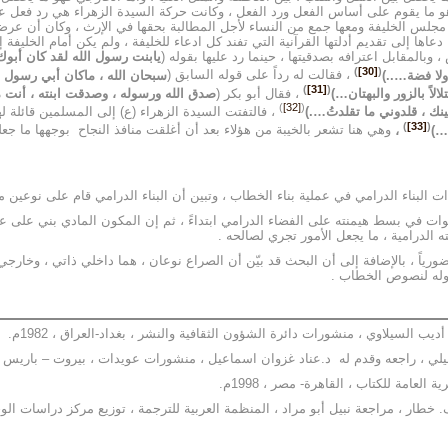
 يقوم على أساس الفعل ورد الفعل ، وكانت حركة السيدة الزهراء هي رد فعل على ف
إلى مجلس الخليفة ومعها جمع من النساء لأجل المطالبة بحقها في الإرث ، وكان أن ع
عاها إلى تقديم أدلتها القرآنية التي تفند كل ادعاء للخليفة ، ولم يكن أمام الخليفة
المقابل اعترافه بصدقيتها ، حينما رد عليها بقوله (
يابنت رسول الله لقد كان أبوك
)
[30]
(
 ولا فضة…..)
، فقالت له رداً على قوله السابق (
سبحان الله ، ماكان أبي رسول الل
)
[31]
(
لاً بالزور والبهتان…)
، فقال أبو بكر (
صدق الله ورسوله ، وصدقت ابنته ، أنت 
)
[32]
(
ينك ، قلدوني ما تقلدتُ….)
، فالتفتت السيدة الزهراء (ع) إلى المسلمين قائلة له
)
[33]
(
…)
،
وهي هنا تشعر بالخيبة من هؤلاء بعد أن أغلقت منافذ النجاح بوجهها ما جعله
لبناء الدرامي في عملية بناء الخطاب ، وتبين أن البناء الدرامي قام على نوعين من
صوات في بسط هيمنته على الفضاء الدرامي ابتداءً ، ثم إن المكون المادي بني على ع
ه الدرامية ، ما يجعل الأمور تجري لصالحه .
ورياً ، بالإضافة إلى أن البحث قد بيّن أن الصراع نوعان ، هما داخلي ذاتي ، وخ
اوله لنصوص الخطاب .