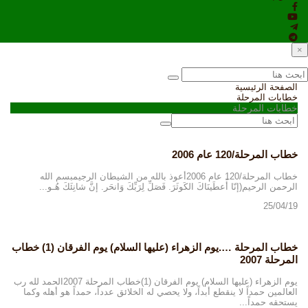
×
الصفحة الرئيسية
خطابات المرحلة
خطابات المرحلة
خطاب المرحلة/120 عام 2006
خطاب المرحلة/120 عام 2006أعوذ بالله من الشيطان الرجيمبسم الله
الرحمن الرحيم(إنّا أَعطَينَاكَ الكَوثَرَ. فَصَلِّ لِرَبِّكَ وَانحَر. إنَّ شانِئَكَ هُـو...
25/04/19
خطاب المرحلة ….يوم الزهراء (عليها السلام) يوم الفرقان (1) خطاب
المرحلة 2007
يوم الزهراء (عليها السلام) يوم الفرقان (1)خطاب المرحلة 2007الحمد لله رب
العالمين حمداً لا ينقطع أبداً، ولا يحصي له الخلائق عدداً، حمداً هو أهله وكما
يستحقه حمداً...