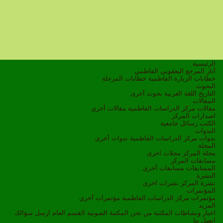
الرئيسية
أثار المرجع اليعقوبي الفاطمي
خطابات الزيارة الفاطمية
خطابات المرحلة
البحوث
التاريخ
اللغة العربية
بحوث أخرى
المقالات
مقالات مركز الدراسات الفاطمية
مقالات أخرى
اصدارات المركز
الكتب
رسائل جامعية
الندوات
ندوات مركز الدراسات الفاطمية
ندوات أخرى
المجلة
مجلة المركز
مجلات اخرى
مسابقات المركز
المسابقات
مسابقات أخرى
النشرة
نشرة المركز
نشرات اخرى
المؤتمرات
مؤتمرات مركز الدراسات الفاطمية
مؤتمرات أخرى
المزيد
اخبار ونشاطات
المكتبة
من نحن
المكتبة الصوتية
القسم العام
ارسل سؤالك
اتصل بنا