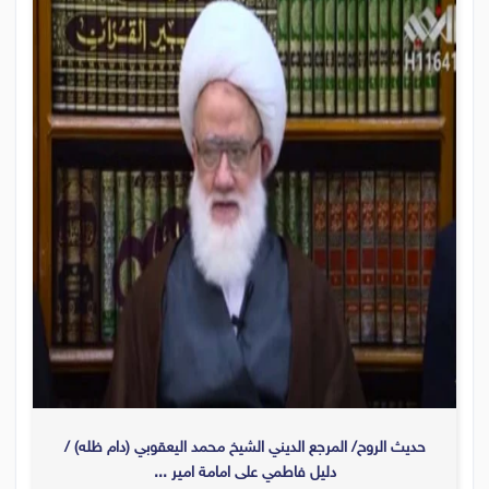
حديث الروح/ المرجع الديني الشيخ محمد اليعقوبي (دام ظله) /
دليل فاطمي على امامة امير ...