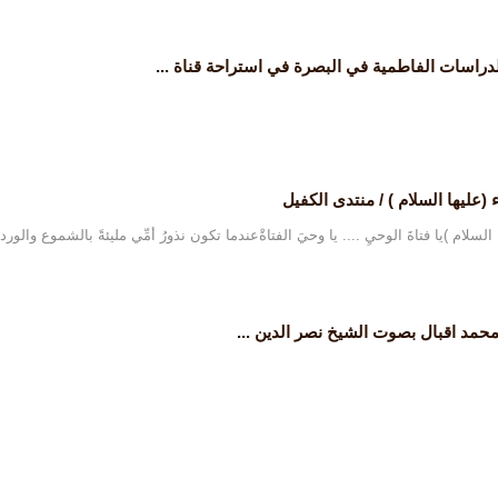
الدراسات الفاطمية في البصرة في استراحة قناة ...
(عليها السلام ) / منتدى الكفيل
م )​يا فتاةَ الوحيِ .... يا وحيَ الفتاةْعندما تكون نذورُ أمِّي مليئةً بالشموع والورد 
حمد اقبال بصوت الشيخ نصر الدين ...