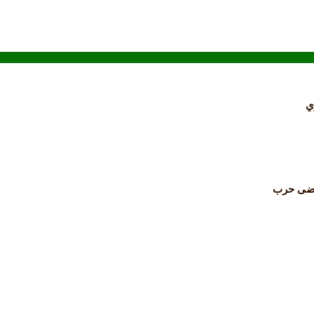
ي
رتضى حرب