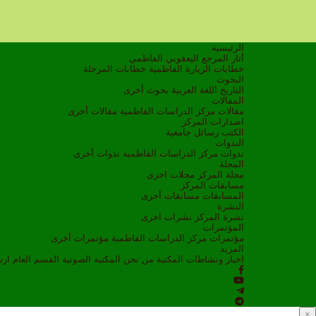
الرئيسية
أثار المرجع اليعقوبي الفاطمي
خطابات الزيارة الفاطمية
خطابات المرحلة
البحوث
التاريخ
اللغة العربية
بحوث أخرى
المقالات
مقالات مركز الدراسات الفاطمية
مقالات أخرى
اصدارات المركز
الكتب
رسائل جامعية
الندوات
ندوات مركز الدراسات الفاطمية
ندوات أخرى
المجلة
مجلة المركز
مجلات اخرى
مسابقات المركز
المسابقات
مسابقات أخرى
النشرة
نشرة المركز
نشرات اخرى
المؤتمرات
مؤتمرات مركز الدراسات الفاطمية
مؤتمرات أخرى
المزيد
اخبار ونشاطات
المكتبة
من نحن
المكتبة الصوتية
القسم العام
ار
×