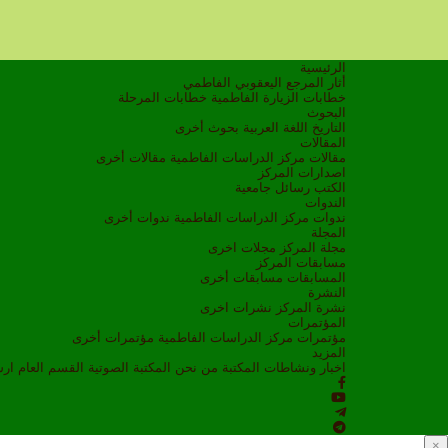
الرئيسية
أثار المرجع اليعقوبي الفاطمي
خطابات الزيارة الفاطمية
خطابات المرحلة
البحوث
التاريخ
اللغة العربية
بحوث أخرى
المقالات
مقالات مركز الدراسات الفاطمية
مقالات أخرى
اصدارات المركز
الكتب
رسائل جامعية
الندوات
ندوات مركز الدراسات الفاطمية
ندوات أخرى
المجلة
مجلة المركز
مجلات اخرى
مسابقات المركز
المسابقات
مسابقات أخرى
النشرة
نشرة المركز
نشرات اخرى
المؤتمرات
مؤتمرات مركز الدراسات الفاطمية
مؤتمرات أخرى
المزيد
اخبار ونشاطات
المكتبة
من نحن
المكتبة الصوتية
القسم العام
ار
×