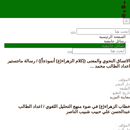
×
الصفحة الرئيسية
رسائل جامعية
رسائل جامعية
الاتساق النحوي والمعنى ((كلام الزهراء(ع) أنموذجاً)) / رسالة ماجستير
اعداد الطالب محمد ...
المؤلف :
دار النشر :
الطبعة :
تاريخ الطبع :
معاينة
المزيد
خطاب الزهراء(ع) في ضوء منهج التحليل اللغوي / اعداد الطالب
عبدالحسن علي حبيب شبيب الناصر
المؤلف :
دار النشر :