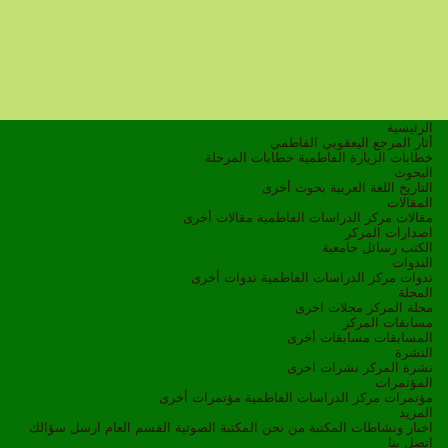
الرئيسية
أثار المرجع اليعقوبي الفاطمي
خطابات الزيارة الفاطمية
خطابات المرحلة
البحوث
التاريخ
اللغة العربية
بحوث أخرى
المقالات
مقالات مركز الدراسات الفاطمية
مقالات أخرى
اصدارات المركز
الكتب
رسائل جامعية
الندوات
ندوات مركز الدراسات الفاطمية
ندوات أخرى
المجلة
مجلة المركز
مجلات اخرى
مسابقات المركز
المسابقات
مسابقات أخرى
النشرة
نشرة المركز
نشرات اخرى
المؤتمرات
مؤتمرات مركز الدراسات الفاطمية
مؤتمرات أخرى
المزيد
اخبار ونشاطات
المكتبة
من نحن
المكتبة الصوتية
القسم العام
ارسل سؤالك
اتصل بنا