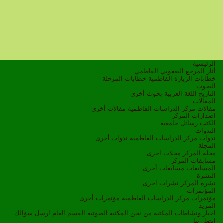
الرئيسية
أثار المرجع اليعقوبي الفاطمي
خطابات الزيارة الفاطمية
خطابات المرحلة
البحوث
التاريخ
اللغة العربية
بحوث أخرى
المقالات
مقالات مركز الدراسات الفاطمية
مقالات أخرى
اصدارات المركز
الكتب
رسائل جامعية
الندوات
ندوات مركز الدراسات الفاطمية
ندوات أخرى
المجلة
مجلة المركز
مجلات اخرى
مسابقات المركز
المسابقات
مسابقات أخرى
النشرة
نشرة المركز
نشرات اخرى
المؤتمرات
مؤتمرات مركز الدراسات الفاطمية
مؤتمرات أخرى
المزيد
اخبار ونشاطات
المكتبة
من نحن
المكتبة الصوتية
القسم العام
ارسل سؤالك
اتصل بنا