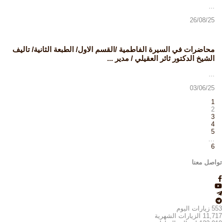
...
26/08/25
محاضرات في السيرة الفاطمية /القسم الاول/ الطبعة الثانية/ تاليف
الشيخ الدكتور ثائر العقيلي / مدير ...
...
03/06/25
1
2
3
4
5
…
6
تواصل معنا
553
زيارات اليوم
11,717
الزيارات الشهرية