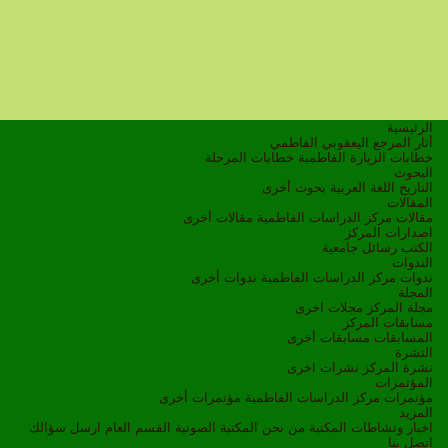
الرئيسية
أثار المرجع اليعقوبي الفاطمي
خطابات الزيارة الفاطمية
خطابات المرحلة
البحوث
التاريخ
اللغة العربية
بحوث أخرى
المقالات
مقالات مركز الدراسات الفاطمية
مقالات أخرى
اصدارات المركز
الكتب
رسائل جامعية
الندوات
ندوات مركز الدراسات الفاطمية
ندوات أخرى
المجلة
مجلة المركز
مجلات اخرى
مسابقات المركز
المسابقات
مسابقات أخرى
النشرة
نشرة المركز
نشرات اخرى
المؤتمرات
مؤتمرات مركز الدراسات الفاطمية
مؤتمرات أخرى
المزيد
اخبار ونشاطات
المكتبة
من نحن
المكتبة الصوتية
القسم العام
ارسل سؤالك
اتصل بنا