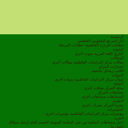
الرئيسية
أثار المرجع اليعقوبي الفاطمي
خطابات الزيارة الفاطمية
خطابات المرحلة
البحوث
التاريخ
اللغة العربية
بحوث أخرى
المقالات
مقالات مركز الدراسات الفاطمية
مقالات أخرى
اصدارات المركز
الكتب
رسائل جامعية
الندوات
ندوات مركز الدراسات الفاطمية
ندوات أخرى
المجلة
مجلة المركز
مجلات اخرى
مسابقات المركز
المسابقات
مسابقات أخرى
النشرة
نشرة المركز
نشرات اخرى
المؤتمرات
مؤتمرات مركز الدراسات الفاطمية
مؤتمرات أخرى
المزيد
اخبار ونشاطات
المكتبة
من نحن
المكتبة الصوتية
القسم العام
ارسل سؤالك
اتصل بنا