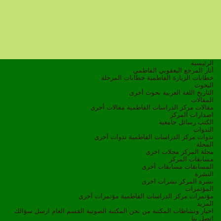
الرئيسية
أثار المرجع اليعقوبي الفاطمي
خطابات الزيارة الفاطمية
خطابات المرحلة
البحوث
التاريخ
اللغة العربية
بحوث أخرى
المقالات
مقالات مركز الدراسات الفاطمية
مقالات أخرى
اصدارات المركز
الكتب
رسائل جامعية
الندوات
ندوات مركز الدراسات الفاطمية
ندوات أخرى
المجلة
مجلة المركز
مجلات اخرى
مسابقات المركز
المسابقات
مسابقات أخرى
النشرة
نشرة المركز
نشرات اخرى
المؤتمرات
مؤتمرات مركز الدراسات الفاطمية
مؤتمرات أخرى
المزيد
اخبار ونشاطات
المكتبة
من نحن
المكتبة الصوتية
القسم العام
ارسل سؤالك
اتصل بنا