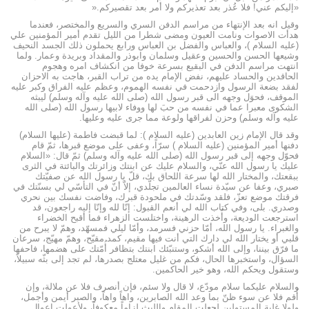
«إليكم عني! فلا عُذر بعد تعذيركم ولا أمر بعد تقصيركم
».
وقيل انه بعد الإنتهاء من مراسم الدفن السري والسريع والمختصر، فعندما
هدأت الاصوات ونامت العيون ومضی شطرا من الليل تقدم أمير المؤمنين علي
(عليه السلام )، والعباس والفضل بن العباس ورابع يحملون ذلك الجسد النحيف
وشيعها الحسن والحسين وعقيل وسلمان وابوذر والمقداد وبريدة وعمار. ولما
انتهت مراسم الدفن في البقيع بسرعة خوفا من انکشاف امره وهجوم
الحاقدين والحساد عليهم، نفض الإمام يده من تراب القبر، هاجت به الاحزان
لفقد بضعة الرسول وازدحمت في نفسه الهموم، وعظم عليه الفراق وکبر عليه
الموقف، فحوَل وجهه الی قبر رسول الله (صلى الله عليه وآله وسلم) ليبثه
الشکوی معبرا عما في نفسه من حبَ لها ووفاء لابيها رسول الله (صلى الله
عليه وآله وسلم) وحزن لفراقها ولوعة مما جری عليه وعليها
.
وقد قال الإمام زين العابدين (عليه السلام ): لما قبضت فاطمة (عليها السلام)
دفنها أمير المؤمنين (عليه السلام ) سرّاً، وعفى على موضع قبرها، ثمّ قام
فحوّل وجهه إلى قبر رسول الله (صلى الله عليه وآله وسلم) ثمّ قال: «السلام
عليك يا رسول الله عنّي، والسلام عليك عن ابنتك وزائرتك والبائتة في الثرى
ببقعتك، والمختار الله لها سرعة اللحاق بك، قلّ يا رسول الله عن صفيّتك
صبري، وعفا عن سيّدة نساء العالمين تجلّدي، إلاّ أنّ في التأسّي لي بسنّتك في
فرقتك موضع تعزّ، فلقد وسّدتك في ملحودة قبرك، وفاضت نفسك بين نحري
وصدري. بلى، وفي كتاب الله لي أنعم القبول: إنّا لله وإنّا إليه راجعون، قد
استرجعت الوديعة، وأُخذت الرهينة، واختلست الزهراء فما أقبح الخضراء
والغبراء. يا رسول الله، أمّا حزني فسرمد، وأمّا ليلي فمسهّد، وهمّ لا يبرح من
قلبي أو يختار الله لي دارك التي أنت فيها مقيم، كمد مقيّح، وهمّ مهيّج، سرعان
ما فرّق بيننا، وإلى الله أشكو، وستنبّئك ابنتك بتظافر أُمّتك على هضمها، فاحفها
السؤال، واستخبرها الحال، فكم من غليل معتلج بصدرها، لم تجد إلى بثّه سبيلاً،
وستقول ويحكم الله، وهو خير الحاكمين
.
والسلام عليكما سلام مودّع، لا قال ولا سئم، فإن أنصرف فلا عن ملالة، وإن
أُقم فلا عن سوء ظنّ بما وعد الله الصابرين، واهاً واهاً، والصبر أيمن وأجمل،
ولولا غلبة المستولين لجعلت المقام واللبث لزاماً معكوفاً، ولأعولت إعوال