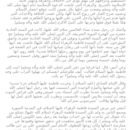
المستقيم وانزلاقهم في مهاو تؤدي الى الاختلاف والفرقة وانهيار الامة
الإسلامية بالتدريج. والزهراء التي عاشت الدعوة الإسلامية ايام ابيها صلى الله
عليه وآله وسلم وضحت من أجلها بكل نفيس كانت تتوقع انتصار الإسلام
وتشييد صرح العدل في ربوع الدنيا كلها، ولكن غصب الخلافة والاحداث التي
تلتها هدم صرح آمالها وأدخل الحزن على قلبها وروحها الطاهرة، فقد تحملت
همّا ثقيلا فوق همّها وحزنها على النبيّ الاكرم (صلى الله عليه وآله وسلم).
ولاشك ان رحيل سيدة نساء العالمين سلام الله عليها، كانت في السنة الحادية
عشرة من الهجرة النبوية الشريفة، لأن النبي (صلى الله عليه وآله وسلم) حج
حجة الوداع في السنة العاشرة وتوفي في أوائل السنة الحادية عشرة، واتفق
المؤرخون على ان السيدة فاطمة الزهراء (سلام الله عليها) عاشت بعد ابيها
اقل من سنة، علما بأنها كانت في ريعان شبابها كما كانت في اتم الصحة في
حياة ابيها، نعم اختلفوا في يوم وشهر رحيلها اختلافا شديدا. فلقد روي انها
عاشت بعد النبي (صلى الله عليه وآله وسلم) ستة اشهر وقيل خمسة وتسعين
يوما وقيل خمسة وسبعين يوما او اقل من ذلك
.
وعن أنس، قال: لما فرغنا من دفن النبي (صلى الله عليه وآله وسلم) اتيت إلى
فاطمة عليها السلام فقالت: كيف طاوعتكم انفسكم ان تهيلوا التراب على وجه
رسول الله (صلى الله عليه وآله وسلم)؟ ثم بكت
.
وقال الإمام الصادق (عليه السلام ): وحزنت فاطمة عليها السلام حزنا شديدا
أثر على صحتها والمرّة الوحيدة التي ابتسمت فيها بعد رحيل ابيها (صلى الله
عليه وآله وسلم) عندما نظرت الى اسماء بنت عميس وهي على فراش الموت
وبعد ان لبست ملابس الموت، فابتسمت ونظرت إلى نعشها الذي عُمل لها
قبل وفاتها وقالت: “سترتموني ستركم الله”
.
أنتشر خبر مرض السيدة فاطمة الزهراء عليها السلام، في المدينة المنورة
وسمع الناس به ولم تكن السيدة فاطمة الزهراء (سلام الله عليها) تشكو من
داء عضال غير ماحدث لها من احداث مؤلمة بعد رحيل سيد الكونين (صلى الله
عليه وآله وسلم ). كل هذه الامور ساهمت في تدهور صحتها وقعودها عن
ممارسة اعمالها وكان زوجها العطوف الامام أمير المؤمنين علي بن ابي طالب
(عليه السلام )، هو الذي يتولى تمريضها، وتعينه على ذلك أسماء بن عميس.