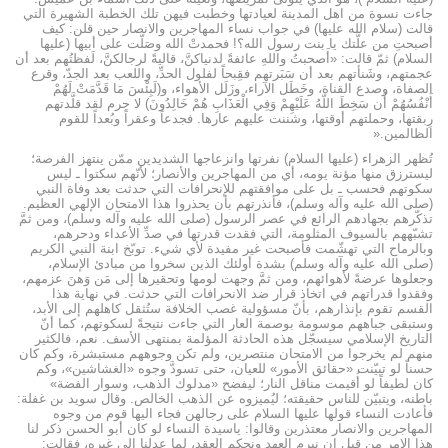
جاءت نسوة من اهل المدينة لعيادتها وخطبت فيهن تلك الخطبة الشهيرة التي
قالت (سلام الله عليها) في جواب نساء المهاجرين والانصار حين قلن: كيف
أصبحتِ من علَّتك يا بنت رسول الله؟! فحمدتْ الله وصَلّت على أبيها (عليها
السلام) ثمّ قالت: «أَصحبتُ واللهِ عائفةً لدنياكنَّ، قاليةً لرجالكنَّ، لَفظتُهم بعد أن
عجمتهم، وشَنأتهم بعد أن سَبَرتهم فقِبحاً لفلول الحدِّ، واللعب بعد الجدّ، وقرع
الصفاة، وصدع القناة، وخَطَل الآراء، وزَلَل الأهواء، و(لَبِئْسَ مَا قَدَّمَتْ لَهُمْ
أَنْفُسُهُمْ أَن سَخِطَ اللّهُ عَلَيْهِمْ وَفِي الْعَذَابِ هُمْ خَالِدُونَ) لا جرم لقد قلَّدتهم
رِبقتها، وحملتهم أوقتها، وشننت عليهم عارها. فجدعاً وعقراً وبُعداً للقوم
الظالمين
».
تُظهر الزهراء (عليها السلام) نفرتها وانزعاجها الشديدين ممّن ينتهز الفرصة؛
ليسترزق منها مؤنة يومه، أي من المهاجرين والأنصار؛ لأنّهم سكتوا ـ ليس
سكوتهم فحسب ـ بل على موافقتهم للإنحرافات التي حدثت بعد وفاة النبي
(صلى الله عليه وآله وسلم)، فأنذرتهم بأن يحذروا هذا الامتحان الإلهي العظيم.
تذكّرهم بجهادهم الرائع في عصر الرسول (صلى الله عليه وآله وسلم)، ومن ثمَّ
تشبّههم بالسيوف المثلومة، التي فقدت قدرتها في صدِّ الأعداء ودحرهم،
وبالرماح التي تهشّمت فأصبحت غير مفيدة لأي شيء. توبّخ ابنة النبي الكريم
(صلى الله عليه وآله وسلم) بشدة أولئك الذين سخروا من مبادئ الإسلام،
وجعلوها عرضةً لأهوائهم، ومن ثمَّ وجهت لومها وتحقيرها إلى مَن وَهنَ عزمهم،
وفقدوا قدراتهم في اتخاذ قرار ضد الانحرافات التي حدثت. في نهاية هذا
القسم تقوم بإنذارهم، بأنّ مسؤولية غصب الخلافة ستُثقل كاهلهم إلى الأبد،
وستبقى جباههم موسومة بوصمة العار التي جاءت نتيجةً لسكوتهم، كما أنّ
التاريخ الإسلامي سيسجّل هذه الحادثة المؤلمة بمنتهى الأسف. نعم، فالكثير
منهم لم يخرجوا من الامتحان منتصرين، ولم تكن وجوههم مستبشرة، وكم كان
حسناً لو تبيّنت «حقائق الأمور» للعيان، حتى تسودَّ وجوه «الغشاشين»، وكم
كان لطيفاً لو أُقيمت مناقل النار؛ ليفضح «مدلوك الذهب، وسوار الفضة»
باطنه، ويتبيّن للناس حقيقته؛ ليُميزوه عن الذهب الخالص. وقال سويد بن غفلة:
فأعادت النساء قولها عليها السلام على رجالهن فجاء اليها قوم من وجوه
المهاجرين والانصار معتذرين وقالوا: ياسيدة النساء لو كان أبو الحسن ذكر لنا
هذا الامر من قبل ان نبرم العهد ونحكم العقد، لما عدلنا الى غيره، فقالت: