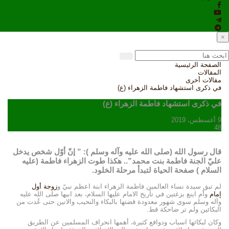
×
الصفحة الرئيسية
المقالات
مقالات أخرى
في ذكرى استشهاد فاطمة الزهراء (ع)
في ذكرى استشهاد فاطمة الزهراء (ع)
9 أغسطس، 2019
48
قال رسول الله (صلى الله عليه وآله وسلم ): ” إنّ أوّل شخص يدخل
عليّ الجنة فاطمة بنت محمد”.. هکذا طوت الزهراء فاطمة (عليه
السلام ) صفحة الحياة لتبدأ مرحلة الخلود.
لم تبق سيدة نساء العالمين فاطمة الزهراء ابنة اعظم نبيّ و
زوجة أول
إمام
وأم اينع بزغتين في تأريخ الامام عليها السلام، بعد ابيها صلى الله عليه
وآله وسلم سوى شهور معدودة قضتها بالبكاء والنحيب والانين حتى عُدت من
البكائين ولم تر ضاحكة قط
.
وكان لبكائها اسباب ودوافع كثيرة، أهمها انحراف المسلمين عن الطريق