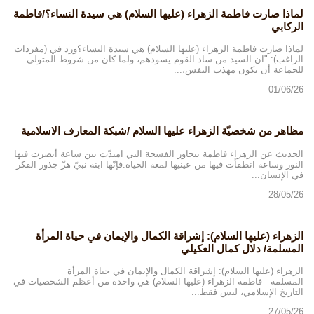
لماذا صارت فاطمة الزهراء (عليها السلام) هي سيدة النساء؟/فاطمة
الركابي
لماذا صارت فاطمة الزهراء (عليها السلام) هي سيدة النساء؟ورد في (مفردات
الراغب): "ان السيد من ساد القوم يسودهم، ولما كان من شروط المتولي
للجماعة أن يكون مهذب النفس،...
01/06/26
مظاهر من شخصيّة الزهراء عليها السلام /شبكة المعارف الاسلامية
الحديث عن الزهراء فاطمة يتجاوز الفسحة التي امتدّت بين ساعة أبصرت فيها
النور وساعة انطفأت فيها من عينيها لمعة الحياة.فإنّها ابنة نبيّ هزّ جذور الفكر
في الإنسان...
28/05/26
الزهراء (عليها السلام): إشراقة الكمال والإيمان في حياة المرأة
المسلمة/ دلال كمال العكيلي
الزهراء (عليها السلام): إشراقة الكمال والإيمان في حياة المرأة
المسلمة فاطمة الزهراء (عليها السلام) هي واحدة من أعظم الشخصيات في
التاريخ الإسلامي، ليس فقط...
27/05/26