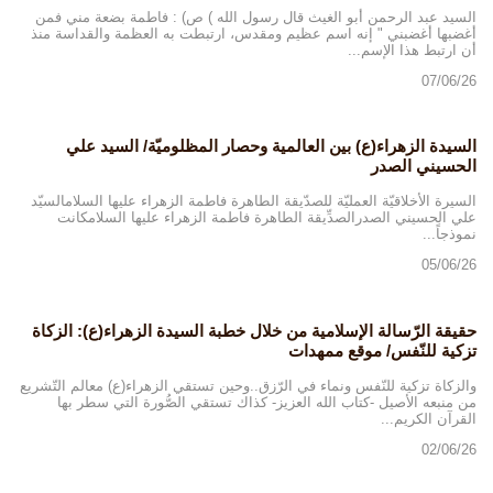
السيد عبد الرحمن أبو الغيث قال رسول الله ) ص) : فاطمة بضعة مني فمن
أغضبها أغضبني " إنه اسم عظيم ومقدس، ارتبطت به العظمة والقداسة منذ
أن ارتبط هذا الإسم...
07/06/26
السيدة الزهراء(ع) بين العالمية وحصار المظلوميّة/ السيد علي
الحسيني الصدر
السيرة الأخلاقيّة العمليّة للصدّيقة الطاهرة فاطمة الزهراء عليها السلامالسيّد
علي الحسيني الصدرالصدِّيقة الطاهرة فاطمة الزهراء عليها السلامكانت
نموذجاً...
05/06/26
حقيقة الرّسالة الإسلامية من خلال خطبة السيدة الزهراء(ع): الزكاة
تزكية للنّفس/ موقع ممهدات
والزكاة تزكية للنّفس ونماء في الرّزق..وحين تستقي الزهراء(ع) معالم التّشريع
من منبعه الأصيل -كتاب الله العزيز- كذاك تستقي الصُّورة التي سطر بها
القرآن الكريم...
02/06/26