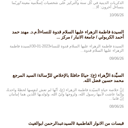
الذكريات الدينية في كل سنة والتركيز على شخصيات إسلامية معينة؟وربّما
يتساءل آخرون: ألا...
10/06/26
السيدة فاطمة الزهراء عليها السلام قدوة للنساء/أ.م.د. مهند حمد
أحمد الكربولي / جامعة الانبار / مركز ...
السيدة فاطمة الزهراء عليها السلام قدوة للنساء2023-01-30السيدة فاطمة
الزهراء عليها السلام قدوة...
09/06/26
السيِّدة الزَّهراء (ع): حياةٌ حافلةٌ بالإخلاصِ للرِّسالة/ السيد المرجع
محمد حسين فضل الله.
إنَّ خلاصة حياة السيّدة فاطمة الزهراء (ع)، أنّها لم تعش لنفسها لحظةً واحدةً،
وإنّما عاشت لأبيها رسول الله، ولزوجها وليّ الله، ولولديها اللَّذين هما إمامان
إنْ قاما...
08/06/26
قبسات من الانوار الفاطمية /السيدعبدالرحمن ابوالغيث