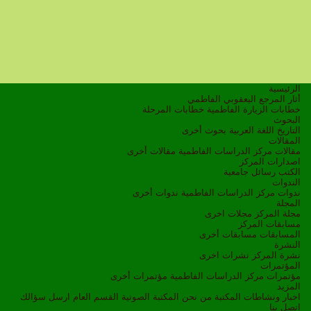
الرئيسية
أثار المرجع اليعقوبي الفاطمي
خطابات الزيارة الفاطمية
خطابات المرحلة
البحوث
التاريخ
اللغة العربية
بحوث أخرى
المقالات
مقالات مركز الدراسات الفاطمية
مقالات أخرى
اصدارات المركز
الكتب
رسائل جامعية
الندوات
ندوات مركز الدراسات الفاطمية
ندوات أخرى
المجلة
مجلة المركز
مجلات اخرى
مسابقات المركز
المسابقات
مسابقات أخرى
النشرة
نشرة المركز
نشرات اخرى
المؤتمرات
مؤتمرات مركز الدراسات الفاطمية
مؤتمرات أخرى
المزيد
اخبار ونشاطات
المكتبة
من نحن
المكتبة الصوتية
القسم العام
ارسل سؤالك
اتصل بنا