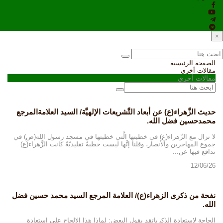
×
الصفحة الرئيسية
مقالات أخرى
مقالات أخرى
حديث الزَّهراء(ع) عن أبعاد التَّشريعات الإلهيَّة/ السيد العلامةالمرجع
محمدحسين فضل الله.
لا نزال مع الزّهراء(ع) في خطبتها الَّتي خطبتها في مسجد رسول الله(ص) في
جموع المهاجرين والأنصار، وقلنا إنَّها ليست خطبةً تقليديّةً كانت الزَّهراء(ع)
تدافع فيها عن...
12/06/26
نفحة من ذكرى الزهراء(ع)/ العلامة المرجع السيد محمد حسين فضل
الله.
الحاجة لاستعادة الذكرياتقد يقول البعض: لماذا هذا الإلحاح على استعادة