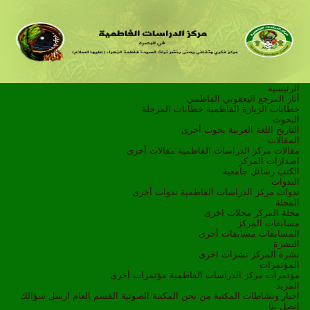
الرئيسية
أثار المرجع اليعقوبي الفاطمي
خطابات الزيارة الفاطمية
خطابات المرحلة
البحوث
التاريخ
اللغة العربية
بحوث أخرى
المقالات
مقالات مركز الدراسات الفاطمية
مقالات أخرى
اصدارات المركز
الكتب
رسائل جامعية
الندوات
ندوات مركز الدراسات الفاطمية
ندوات أخرى
المجلة
مجلة المركز
مجلات اخرى
مسابقات المركز
المسابقات
مسابقات أخرى
النشرة
نشرة المركز
نشرات اخرى
المؤتمرات
مؤتمرات مركز الدراسات الفاطمية
مؤتمرات أخرى
المزيد
اخبار ونشاطات
المكتبة
من نحن
المكتبة الصوتية
القسم العام
ارسل سؤالك
اتصل بنا