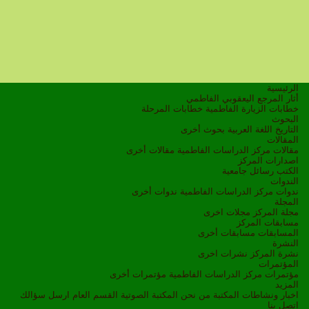
الرئيسية
أثار المرجع اليعقوبي الفاطمي
خطابات الزيارة الفاطمية
خطابات المرحلة
البحوث
التاريخ
اللغة العربية
بحوث أخرى
المقالات
مقالات مركز الدراسات الفاطمية
مقالات أخرى
اصدارات المركز
الكتب
رسائل جامعية
الندوات
ندوات مركز الدراسات الفاطمية
ندوات أخرى
المجلة
مجلة المركز
مجلات اخرى
مسابقات المركز
المسابقات
مسابقات أخرى
النشرة
نشرة المركز
نشرات اخرى
المؤتمرات
مؤتمرات مركز الدراسات الفاطمية
مؤتمرات أخرى
المزيد
اخبار ونشاطات
المكتبة
من نحن
المكتبة الصوتية
القسم العام
ارسل سؤالك
اتصل بنا