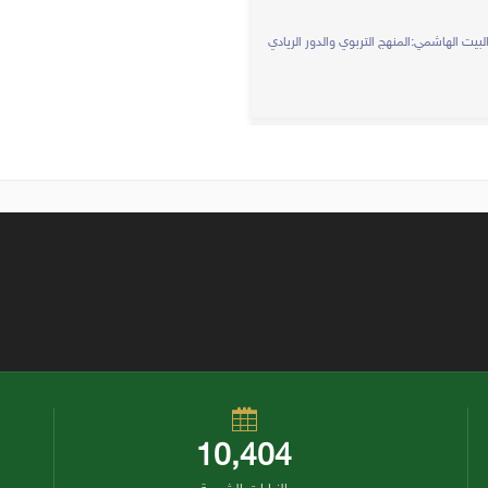
لبيت الهاشمي:المنهج التربوي والدور الريادي
10,404