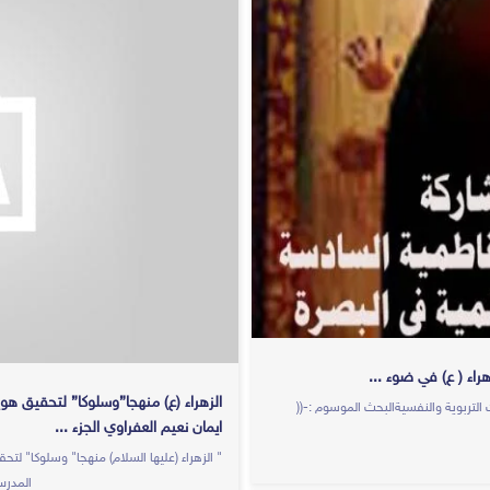
راء ( ع) في ضوء ...
الزهراء (ع) منهجا”وسلوكا” لتحقيق ه
التربوية والنفسيةالبحث الموسوم :-((
ايمان نعيم العفراوي الجزء ...
" الزهراء (عليها السلام) منهجا" وسلو
المدرس...