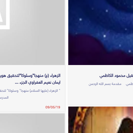
 عقيل محمود الكاظمي
الزهراء (ع) منهجا”وسلوكا”لتحقيق هو
ايمان نعيم العفراوي الجزء ...
 الكاظمي مقدمة بسم الله الرحمن
" الزهراء (عليها السلام) منهجا" وسلو
المدرس...
09/05/19