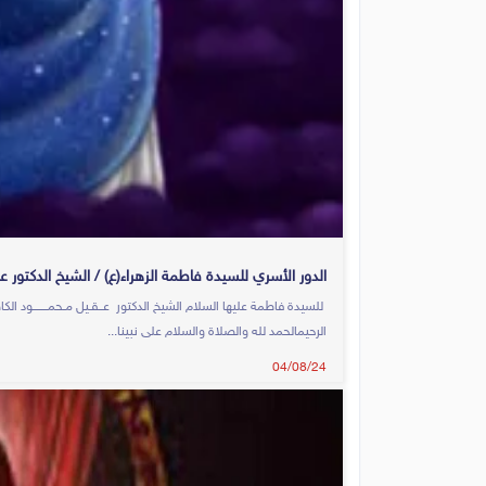
الدور الأسري للسيدة فاطمة الزهراء(ع) / الشيخ الدكتور
للسيدة فاطمة عليها السلام الشيخ الدكتور عــقـيل مـحمـــــــود
الرحيمالحمد لله والصلاة والسلام على نبينا...
04/08/24