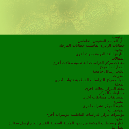
الرئيسية
أثار المرجع اليعقوبي الفاطمي
خطابات الزيارة الفاطمية
خطابات المرحلة
البحوث
التاريخ
اللغة العربية
بحوث أخرى
المقالات
مقالات مركز الدراسات الفاطمية
مقالات أخرى
اصدارات المركز
الكتب
رسائل جامعية
الندوات
ندوات مركز الدراسات الفاطمية
ندوات أخرى
المجلة
مجلة المركز
مجلات اخرى
مسابقات المركز
المسابقات
مسابقات أخرى
النشرة
نشرة المركز
نشرات اخرى
المؤتمرات
مؤتمرات مركز الدراسات الفاطمية
مؤتمرات أخرى
المزيد
اخبار ونشاطات
المكتبة
من نحن
المكتبة الصوتية
القسم العام
ارسل سؤالك
اتصل بنا