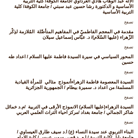
الاله عبد الوهاب هادي العرداوي /جامعة الكوفة/ كلية التربية
الأساسية و الدكتورة رشا حسين عبد سبتي / جامعة الكوفة/ كلية
التربية الأساسية
تصفح
مقدمة في المعجم الفاطميّ في المفاهيم المتأصِّلة المُلازمة لذِكْر
الزّهراء (عليها السّلام)/ د. عبّاس إسماعيل سيلان
تصفح
المحور السياسي في سيرة السيدة فاطمة عليها السلام / اعداد طه
حسين
تصفح
السيدة المعصومة فاطمة الزهراءأنموذج مثالي للمرأة القيادية
المسلمة/ من اعداد د. سميرة بيطام / الجمهورية الجزائرية
تصفح
السيدة الزهراء(عليها السلام) الانموذج الأرقى في التربية /م.د خمائل
شاكر الجمالي / جامعة بغداد /مركز احياء التراث العلمي العربي
تصفح
البناء التربوي عند سيدة النساء (ع) ا.د سيف طارق العيساوي /
جامعة بابل /كلية التربية / ا.م .د قصي سمير عبيس / كلية الامام