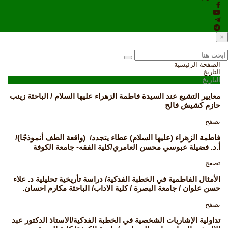
×
الصفحة الرئيسية
التاريخ
التاريخ
معايير التشيع عند السيدة فاطمة الزهراء عليها السلام / الباحثة زينب
حازم كشيش فالح
تصفح
فاطمة الزهراء (عليها السلام) عطاء يتجدد/ (واقعة الطف أنموذجًا)/
أ.د. فضيلة عبوسي محسن العامري/كلية الفقه- جامعة الكوفة
تصفح
الأمثال الفاطمية في الخطبة الفدكية/ دراسة تأريخية تحليلية د. علاء
حسن علوان / جامعة البصرة / كلية الاداب/ الباحثة مكارم احسان.
تصفح
تداولية الإشاريات الشخصية في الخطبة الفدكية/الاستاذ الدكتور عبد