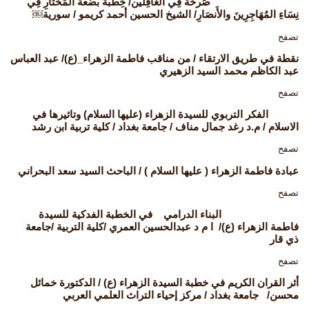
صَرخَةٌ فِي الغَافِلين/ خِطبَةُ بَضعَةُ المُختَارِ فِي
نِسَاءِ المُهَاجِرِينَ والأَنصَارِ/ الشيخ الحسين أحمد كريمو / سورية￼
تصفح
نقطة في طريق الارتقاء / من مناقب فاطمة الزهراء_(ع)/ عبد العباس
عبد الكاظم محمد السيد الزهيري
تصفح
الفكر التربوي للسيدة الزهراء (عليها السلام) وتاثيرها في
الاسلام / م.د رغد جمال مناف / جامعة بغداد / كلية تربية ابن رشد
تصفح
عبادة فاطمة الزهراء ( عليها السلام ) / الباحث السيد سعد البحراني
تصفح
البناء الدرامي في الخطبة الفدكية للسيدة
فاطمة الزهراء (ع)/ ا م د عبدالحسين العمري /كلية التربية /جامعة
ذي قار
تصفح
أثر القران الكريم في خطبة السيدة الزهراء (ع) / الدكتورة خمائل
محسن/ جامعة بغداد / مركز إحياء التراث العلمي العربي