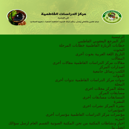
الرئيسية
أثار المرجع اليعقوبي الفاطمي
خطابات الزيارة الفاطمية
خطابات المرحلة
البحوث
التاريخ
اللغة العربية
بحوث أخرى
المقالات
مقالات مركز الدراسات الفاطمية
مقالات أخرى
اصدارات المركز
الكتب
رسائل جامعية
الندوات
ندوات مركز الدراسات الفاطمية
ندوات أخرى
المجلة
مجلة المركز
مجلات اخرى
مسابقات المركز
المسابقات
مسابقات أخرى
النشرة
نشرة المركز
نشرات اخرى
المؤتمرات
مؤتمرات مركز الدراسات الفاطمية
مؤتمرات أخرى
المزيد
اخبار ونشاطات
المكتبة
من نحن
المكتبة الصوتية
القسم العام
ارسل سؤالك
اتصل بنا