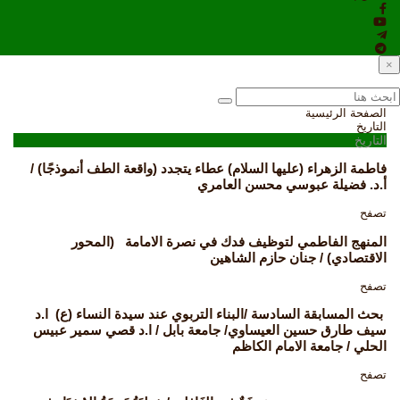
×
الصفحة الرئيسية
التاريخ
التاريخ
فاطمة الزهراء (عليها السلام) عطاء يتجدد (واقعة الطف أنموذجًا) /
أ.د. فضيلة عبوسي محسن العامري
تصفح
المنهج الفاطمي لتوظيف فدك في نصرة الامامة (المحور
الاقتصادي) / جنان حازم الشاهين
تصفح
بحث المسابقة السادسة /البناء التربوي عند سيدة النساء (ع) ا.د
سيف طارق حسين العيساوي/ جامعة بابل / ا.د قصي سمير عبيس
الحلي / جامعة الامام الكاظم
تصفح