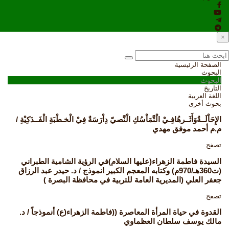
×
الصفحة الرئيسية
البحوث
البحوث
التاريخ
اللغة العربية
بحوث أخرى
الإِحَاْلَــةُوَأَثَــرهُافِـيْ الْتَّمَاْسُكِ الْنَّصيّ دِاْرَسَةٌ فِيْ الْخـطْبَةِ الْفَــدَكِيْةِ /
م.م أحمد موفق مهدي
تصفح
السيدة فاطمة الزهراء(عليها السلام)في الرؤية الشامية الطبراني
(ت360هـ/970م) وكتابه المعجم الكبير انموذج / د. حيدر عبد الرزاق
جعفر العلي (المديرية العامة للتربية في محافظة البصرة )
تصفح
القدوة في حياة المرأة المعاصرة ((فاطمة الزهراء(ع) أنموذجاً / د.
مالك يوسف سلطان العظماوي