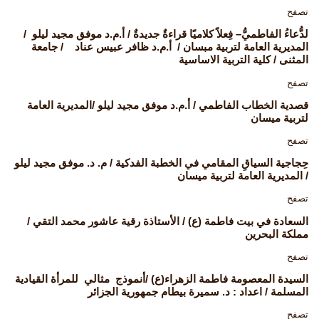
تصفح
لدُّعاءُ الفاطميُّ– فِعلاً كلاميًا قراءةٌ جديدةٌ / أ.م.د موفق مجيد ليلو /
المديرية العامة لتربية مبسان / أ.م.د ظافر عبيس عناد / جامعة
المثنى / كلية التربية الاساسية
تصفح
قصدية الخطاب الفاطمي / أ.م.د موفق مجيد ليلو /المديرية العامة
لتربية ميسان
تصفح
حِجاجية السياقِ المقامي في الخطبة الفدكية / م. د. موفق مجيد ليلو
/ المديرية العامة لتربية ميسان
تصفح
السعادة في بيت فاطمة (ع) / الأستاذة رقية عاشور محمد التقي /
مملكة البحرين
تصفح
السيدة المعصومة فاطمة الزهراء(ع) /أنموذج مثالي للمرأة القيادية
المسلمة / اعداد : د. سميرة بيطام جمهورية الجزائر
تصفح