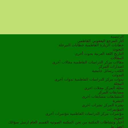
الرئيسية
أثار المرجع اليعقوبي الفاطمي
خطابات الزيارة الفاطمية
خطابات المرحلة
البحوث
التاريخ
اللغة العربية
بحوث أخرى
المقالات
مقالات مركز الدراسات الفاطمية
مقالات أخرى
اصدارات المركز
الكتب
رسائل جامعية
الندوات
ندوات مركز الدراسات الفاطمية
ندوات أخرى
المجلة
مجلة المركز
مجلات اخرى
مسابقات المركز
المسابقات
مسابقات أخرى
النشرة
نشرة المركز
نشرات اخرى
المؤتمرات
مؤتمرات مركز الدراسات الفاطمية
مؤتمرات أخرى
المزيد
اخبار ونشاطات
المكتبة
من نحن
المكتبة الصوتية
القسم العام
ارسل سؤالك
اتصل بنا