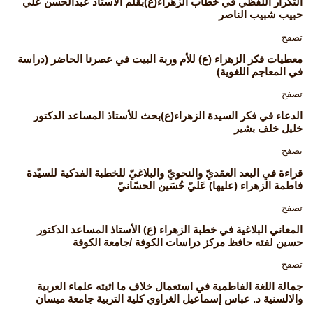
التكرار اللفظي في خطاب الزهراء(ع)بقلم الاستاذ عبدالحسن علي
حبيب شبيب الناصر
تصفح
معطيات فكر الزهراء (ع) للأم وربة البيت في عصرنا الحاضر (دراسة
في المعاجم اللغوية)
تصفح
الدعاء في فكر السيدة الزهراء(ع)بحث للأستاذ المساعد الدكتور
خليل خلف بشير
تصفح
قراءة في البعد العقديّ والنحويّ والبلاغيّ للخطبة الفدكية للسيّدة
فاطمة الزهراء (عليها) عَليّ حُسَين الحسّانيّ
تصفح
المعاني البلاغية في خطبة الزهراء (ع) الأستاذ المساعد الدكتور
حسين لفته حافظ مركز دراسات الكوفة /جامعة الكوفة
تصفح
جمالة اللغة الفاطمية في استعمال خلاف ما اثبته علماء العربية
والالسنية د. عباس إسماعيل الغراوي كلية التربية جامعة ميسان