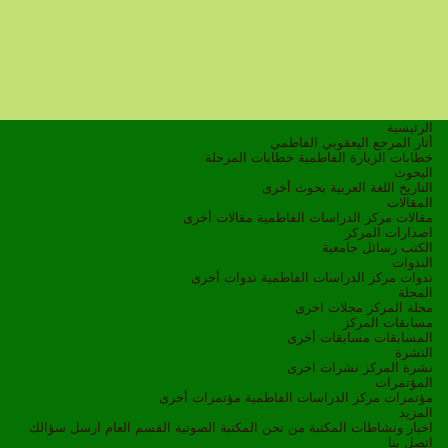
الرئيسية
أثار المرجع اليعقوبي الفاطمي
خطابات الزيارة الفاطمية
خطابات المرحلة
البحوث
التاريخ
اللغة العربية
بحوث أخرى
المقالات
مقالات مركز الدراسات الفاطمية
مقالات أخرى
اصدارات المركز
الكتب
رسائل جامعية
الندوات
ندوات مركز الدراسات الفاطمية
ندوات أخرى
المجلة
مجلة المركز
مجلات اخرى
مسابقات المركز
المسابقات
مسابقات أخرى
النشرة
نشرة المركز
نشرات اخرى
المؤتمرات
مؤتمرات مركز الدراسات الفاطمية
مؤتمرات أخرى
المزيد
اخبار ونشاطات
المكتبة
من نحن
المكتبة الصوتية
القسم العام
ارسل سؤالك
اتصل بنا