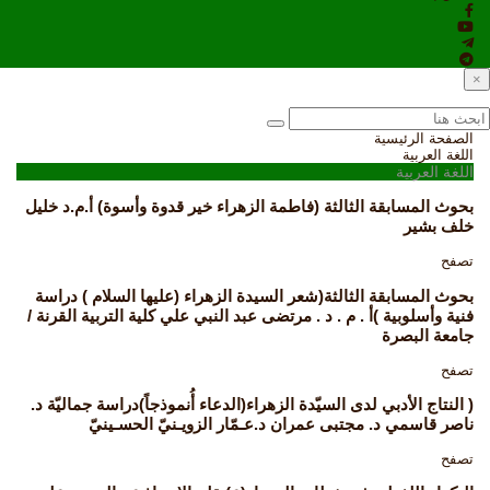
×
الصفحة الرئيسية
اللغة العربية
اللغة العربية
بحوث المسابقة الثالثة (فاطمة الزهراء خير قدوة وأسوة) أ.م.د خليل
خلف بشير
تصفح
بحوث المسابقة الثالثة(شعر السيدة الزهراء (عليها السلام ) دراسة
فنية وأسلوبية )أ . م . د . مرتضى عبد النبي علي كلية التربية القرنة /
جامعة البصرة
تصفح
( النتاج الأدبي لدى السيّدة الزهراء(الدعاء أُنموذجاً)دراسة جماليّة د.
ناصر قاسمي د. مجتبى عمران د.عـمّار الزويـنيّ الحسـينيّ
تصفح